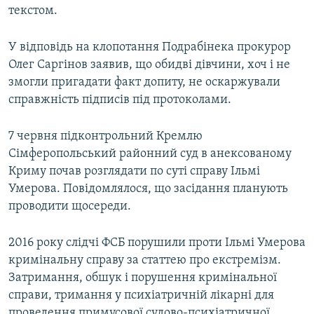
текстом.
У відповідь на клопотання Подрабінека прокурор
Олег Саргінов заявив, що обидві дівчини, хоч і не
змогли пригадати факт допиту, не оскаржували
справжність підписів під протоколами.
7 червня підконтрольний Кремлю
Сімферопольський районний суд в анексованому
Криму почав розглядати по суті справу Ільмі
Умерова. Повідомлялося, що засідання планують
проводити щосереди.
2016 року слідчі ФСБ порушили проти Ільмі Умерова
кримінальну справу за статтею про екстремізм.
Затримання, обшук і порушення кримінальної
справи, тримання у психіатричній лікарні для
проведення примусової судово-психіатричної