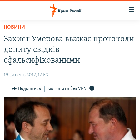
Доступність
посилання
Перейти
НОВИНИ
до
НОВИНИ
Захист Умерова вважає протоколи
основного
ВОДА.КРИМ
матеріалу
допиту свідків
ВІДЕО ТА ФОТО
Перейти
сфальсифікованими
до
ПОЛІТИКА
основної
19 липень 2017, 17:53
БЛОГИ
навігації
Перейти
Поділитись
Читати без VPN
ПОГЛЯД
до
ІНТЕРВ'Ю
пошуку
ВСЕ ЗА ДЕНЬ
СПЕЦПРОЕКТИ
ЯК ОБІЙТИ БЛОКУВАННЯ
ДЕПОРТАЦІЯ