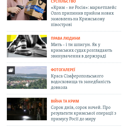
СУСПІЛЬСТВО
«Крим – не Росія»: маркетплейс
Ozon припинив прийом нових
замовлень на Кримському
півострові
ПРАВА ЛЮДИНИ
Мить – і ти шпигун. Як у
кримських судах розглядають
звинувачення в держзраді
ФОТОГАЛЕРЕЇ
Краса Сімферопольського
водосховища та занедбаність
довкола
ВІЙНА ТА КРИМ
Сорок днів, сорок ночей. Про
результати кримської операції з
примусу Росії до миру