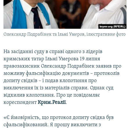
ВІДЕОУРОКИ «ELIFBE»
Русский
СВІДЧЕННЯ ОКУПАЦІЇ
Qırımtatar
УКРАЇНСЬКА ПРОБЛЕМА КРИМУ
Олександр Подрабінек та Ільмі Умеров, ілюстративне фото
ДОЛУЧАЙСЯ!
ІНФОГРАФІКА
На засіданні суду в справі одного з лідерів
кримських татар Ільмі Умерова 19 липня
Усі сайти RFE/RL
правозахисник Олександр Подрабінек заявив про
можливу фальсифікацію документів – протоколів
допиту свідків – і подав клопотання про
виключення їх із матеріалів справи. Однак суд
відхилив клопотання. Про це повідомляє
кореспондент
Крим.Реалії
.
«Є ймовірність, що протокол допиту свідка був
сфальсифікований. Я прошу виключити з