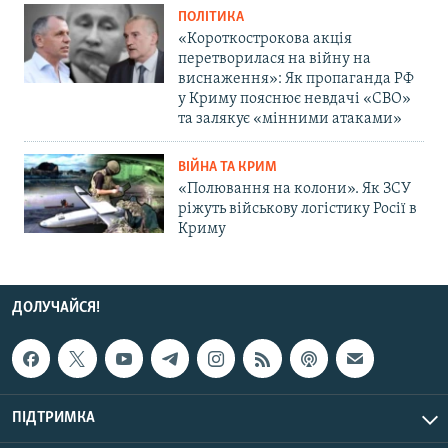
ПОЛІТИКА
«Короткострокова акція
перетворилася на війну на
виснаження»: Як пропаганда РФ
у Криму пояснює невдачі «СВО»
та залякує «мінними атаками»
ВІЙНА ТА КРИМ
«Полювання на колони». Як ЗСУ
ріжуть військову логістику Росії в
Криму
ДОЛУЧАЙСЯ!
ПІДТРИМКА