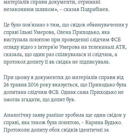
матеріалів справи документи, отримані
незаконним шляхом», – сказав Подрабінек.
Це було пов'язано з тим, що свідок обвинувачення у
справі Ільмі Умерова, Олена Приходько, яка
виступала понятою при проведенні слідчим ФСБ
огляду відео з інтерв'ю Умерова на телеканалі ATR,
сказала, що один раз спілкувалася зі слідчим, а
протокол допиту її як свідка не підписувала.
При цьому в документах до матеріалів справи від
26 травня 2016 року вказується, що Приходько була
допитана слідчим ФСБ. Однак сама Приходько не
змогла згадати, що допит був.
Аналогічну заяву раніше зробила ще один свідок у
справі, яка також була понятою, – Карина Будько.
Протоколи допиту обох свідків ідентичні за