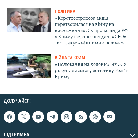
ПОЛІТИКА
«Короткострокова акція
перетворилася на війну на
виснаження»: Як пропаганда РФ
у Криму пояснює невдачі «СВО»
та залякує «мінними атаками»
ВІЙНА ТА КРИМ
«Полювання на колони». Як ЗСУ
ріжуть військову логістику Росії в
Криму
ДОЛУЧАЙСЯ!
ПІДТРИМКА