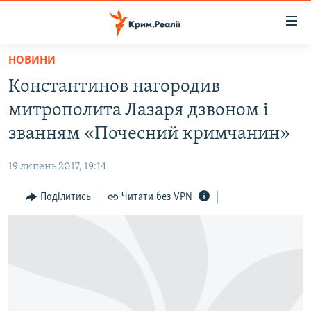
Доступність
посилання
Перейти
НОВИНИ
до
НОВИНИ
Константинов нагородив
основного
ВОДА.КРИМ
матеріалу
митрополита Лазаря дзвоном і
ВІДЕО ТА ФОТО
Перейти
званням «Почесний кримчанин»
до
ПОЛІТИКА
основної
19 липень 2017, 19:14
БЛОГИ
навігації
Перейти
Поділитись
Читати без VPN
ПОГЛЯД
до
ІНТЕРВ'Ю
пошуку
ВСЕ ЗА ДЕНЬ
СПЕЦПРОЕКТИ
ЯК ОБІЙТИ БЛОКУВАННЯ
ДЕПОРТАЦІЯ