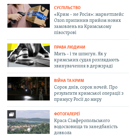
СУСПІЛЬСТВО
«Крим – не Росія»: маркетплейс
Ozon припинив прийом нових
замовлень на Кримському
півострові
ПРАВА ЛЮДИНИ
Мить – і ти шпигун. Як у
кримських судах розглядають
звинувачення в держзраді
ВІЙНА ТА КРИМ
Сорок днів, сорок ночей. Про
результати кримської операції з
примусу Росії до миру
ФОТОГАЛЕРЕЇ
Краса Сімферопольського
водосховища та занедбаність
довкола