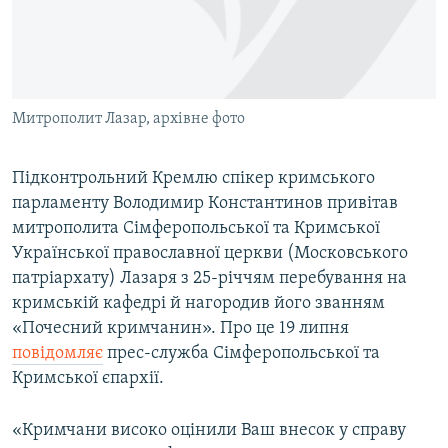
ВІДЕОУРОКИ «ELIFBE»
Русский
СВІДЧЕННЯ ОКУПАЦІЇ
Qırımtatar
УКРАЇНСЬКА ПРОБЛЕМА КРИМУ
Митрополит Лазар, архівне фото
ДОЛУЧАЙСЯ!
ІНФОГРАФІКА
Підконтрольний Кремлю спікер кримського
парламенту Володимир Константинов привітав
Усі сайти RFE/RL
митрополита Сімферопольської та Кримської
Української православної церкви (Московського
патріархату) Лазаря з 25-річчям перебування на
кримській кафедрі й нагородив його званням
«Почесний кримчанин». Про це 19 липня
повідомляє
прес-служба Сімферопольської та
Кримської єпархії.
«Кримчани високо оцінили Ваш внесок у справу