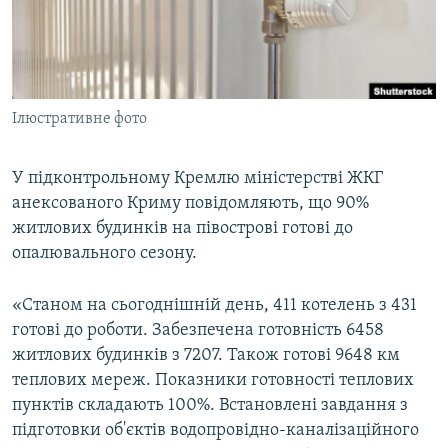
ВІДЕОУРОКИ «ELIFBE»
Русский
СВІДЧЕННЯ ОКУПАЦІЇ
Qırımtatar
УКРАЇНСЬКА ПРОБЛЕМА КРИМУ
Ілюстративне фото
ДОЛУЧАЙСЯ!
ІНФОГРАФІКА
У підконтрольному Кремлю міністерстві ЖКГ
анексованого Криму повідомляють, що 90%
Усі сайти RFE/RL
житлових будинків на півострові готові до
опалювального сезону.
«Станом на сьогоднішній день, 411 котелень з 431
готові до роботи. Забезпечена готовність 6458
житлових будинків з 7207. Також готові 9648 км
теплових мереж. Показники готовності теплових
пунктів складають 100%. Встановлені завдання з
підготовки об'єктів водопровідно-каналізаційного