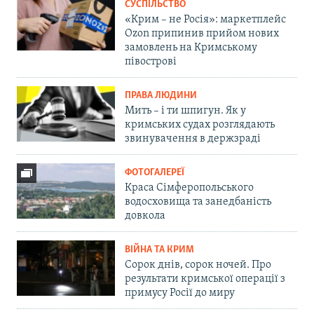
СУСПІЛЬСТВО
«Крим – не Росія»: маркетплейс
Ozon припинив прийом нових
замовлень на Кримському
півострові
ПРАВА ЛЮДИНИ
Мить – і ти шпигун. Як у
кримських судах розглядають
звинувачення в держзраді
ФОТОГАЛЕРЕЇ
Краса Сімферопольського
водосховища та занедбаність
довкола
ВІЙНА ТА КРИМ
Сорок днів, сорок ночей. Про
результати кримської операції з
примусу Росії до миру