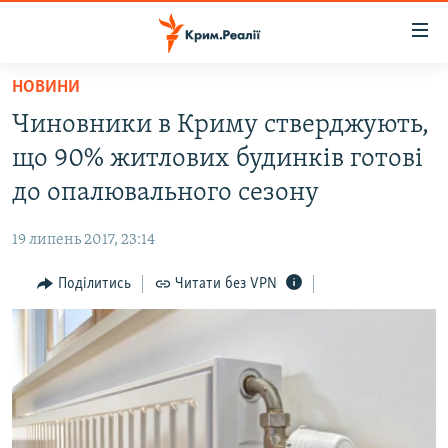
Доступність
посилання
Перейти
НОВИНИ
до
НОВИНИ
Чиновники в Криму стверджують,
основного
ВОДА.КРИМ
матеріалу
що 90% житлових будинків готові
ВІДЕО ТА ФОТО
Перейти
до опалювального сезону
до
ПОЛІТИКА
основної
19 липень 2017, 23:14
БЛОГИ
навігації
Перейти
Поділитись
Читати без VPN
ПОГЛЯД
до
ІНТЕРВ'Ю
пошуку
ВСЕ ЗА ДЕНЬ
СПЕЦПРОЕКТИ
ЯК ОБІЙТИ БЛОКУВАННЯ
ДЕПОРТАЦІЯ