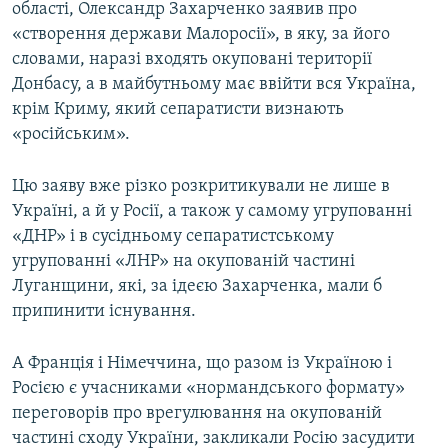
області, Олександр Захарченко заявив про
«створення держави Малоросії», в яку, за його
словами, наразі входять окуповані території
Донбасу, а в майбутньому має ввійти вся Україна,
крім Криму, який сепаратисти визнають
«російським».
Цю заяву вже різко розкритикували не лише в
Україні, а й у Росії, а також у самому угрупованні
«ДНР» і в сусідньому сепаратистському
угрупованні «ЛНР» на окупованій частині
Луганщини, які, за ідеєю Захарченка, мали б
припинити існування.
А Франція і Німеччина, що разом із Україною і
Росією є учасниками «нормандського формату»
переговорів про врегулювання на окупованій
частині сходу України, закликали Росію засудити