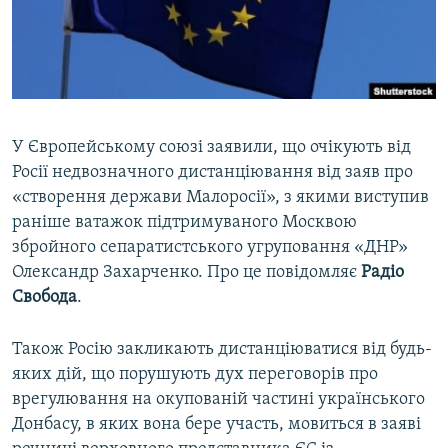
ВІДЕОУРОКИ «ELIFBE»
Русский
СВІДЧЕННЯ ОКУПАЦІЇ
Qırımtatar
УКРАЇНСЬКА ПРОБЛЕМА КРИМУ
ДОЛУЧАЙСЯ!
ІНФОГРАФІКА
У Європейському союзі заявили, що очікують від
Росії недвозначного дистанціювання від заяв про
«створення держави Малоросії», з якими виступив
Усі сайти RFE/RL
раніше ватажок підтримуваного Москвою
збройного сепаратистського угруповання «ДНР»
Олександр Захарченко. Про це повідомляє
Радіо
Свобода
.
Також Росію закликають дистанціюватися від будь-
яких дій, що порушують дух переговорів про
врегулювання на окупованій частині українського
Донбасу, в яких вона бере участь, мовиться в заяві