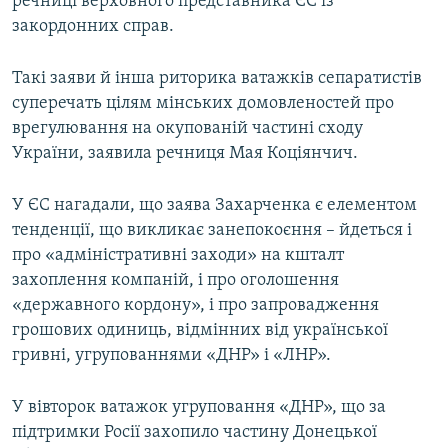
речниці верховного представника ЄС із
закордонних справ.
Такі заяви й інша риторика ватажків сепаратистів
суперечать цілям мінських домовленостей про
врегулювання на окупованій частині сходу
України, заявила речниця Мая Коціянчич.
У ЄС нагадали, що заява Захарченка є елементом
тенденції, що викликає занепокоєння – йдеться і
про «адміністративні заходи» на кшталт
захоплення компаній, і про оголошення
«державного кордону», і про запровадження
грошових одиниць, відмінних від української
гривні, угрупованнями «ДНР» і «ЛНР».
У вівторок ватажок угруповання «ДНР», що за
підтримки Росії захопило частину Донецької