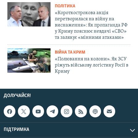
ПОЛІТИКА
«Короткострокова акція
перетворилася на війну на
виснаження»: Як пропаганда РФ
у Криму пояснює невдачі «СВО»
та залякує «мінними атаками»
ВІЙНА ТА КРИМ
«Полювання на колони». Як ЗСУ
ріжуть військову логістику Росії в
Криму
ДОЛУЧАЙСЯ!
ПІДТРИМКА