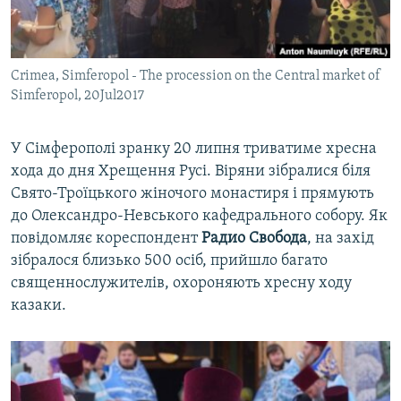
ВІДЕОУРОКИ «ELIFBE»
Русский
СВІДЧЕННЯ ОКУПАЦІЇ
Qırımtatar
Crimea, Simferopol - The procession on the Central market of
УКРАЇНСЬКА ПРОБЛЕМА КРИМУ
Simferopol, 20Jul2017
ДОЛУЧАЙСЯ!
ІНФОГРАФІКА
У Сімферополі зранку 20 липня триватиме хресна
хода до дня Хрещення Русі. Віряни зібралися біля
Свято-Троїцького жіночого монастиря і прямують
Усі сайти RFE/RL
до Олександро-Невського кафедрального собору. Як
повідомляє кореспондент
Радио Свобода
, на захід
зібралося близько 500 осіб, прийшло багато
священнослужителів, охороняють хресну ходу
казаки.