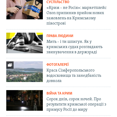
СУСПІЛЬСТВО
«Крим – не Росія»: маркетплейс
Ozon припинив прийом нових
замовлень на Кримському
півострові
ПРАВА ЛЮДИНИ
Мить – і ти шпигун. Як у
кримських судах розглядають
звинувачення в держзраді
ФОТОГАЛЕРЕЇ
Краса Сімферопольського
водосховища та занедбаність
довкола
ВІЙНА ТА КРИМ
Сорок днів, сорок ночей. Про
результати кримської операції з
примусу Росії до миру