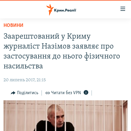
Доступність
посилання
Перейти
НОВИНИ
до
НОВИНИ
Заарештований у Криму
основного
ВОДА.КРИМ
матеріалу
журналіст Назімов заявляє про
ВІДЕО ТА ФОТО
Перейти
застосування до нього фізичного
до
ПОЛІТИКА
насильства
основної
БЛОГИ
навігації
20 липень 2017, 21:15
Перейти
ПОГЛЯД
до
Поділитись
Читати без VPN
ІНТЕРВ'Ю
пошуку
ВСЕ ЗА ДЕНЬ
СПЕЦПРОЕКТИ
ЯК ОБІЙТИ БЛОКУВАННЯ
ДЕПОРТАЦІЯ