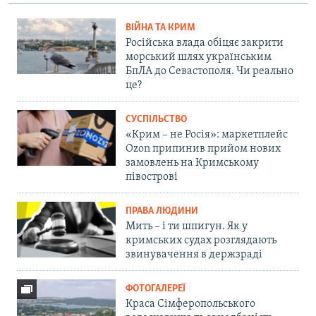
ВІЙНА ТА КРИМ
Російська влада обіцяє закрити
морський шлях українським
БпЛА до Севастополя. Чи реально
це?
СУСПІЛЬСТВО
«Крим – не Росія»: маркетплейс
Ozon припинив прийом нових
замовлень на Кримському
півострові
ПРАВА ЛЮДИНИ
Мить – і ти шпигун. Як у
кримських судах розглядають
звинувачення в держзраді
ФОТОГАЛЕРЕЇ
Краса Сімферопольського