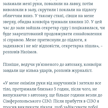
заламали мені руки, повалили на лавку, потім
виволокли в залу, скрутили і поклали на підлогу
обличчям вниз. У такому стані, сівши на мене
зверху, обидва конвоїра тримали хвилин 10. У цей
час до зали зайшла секретар суду і поцікавилася, чи
буде заарештований продовжувати ознайомлення
зі справою. Мене притиснули до підлоги, я
задихався і не міг відповісти, секретарка пішла», –
розповів Назімов.
Пізніше, ведучи ув'язненого до автозаку, конвоїри
завдали ще кілька ударів, розповів журналіст.
«У мене оніміли руки від наручників і затекло все
тіло, протримали близько 5 годин, після чого, не
випускаючи з автозаку, ще більше години везли до
Сімферопольського СІЗО. Після прибуття в СІЗО я
просив викликати лікаря, щоб зафіксувати побої.