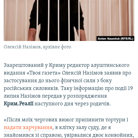
ВІДЕОУРОКИ «ELIFBE»
Русский
СВІДЧЕННЯ ОКУПАЦІЇ
Qırımtatar
УКРАЇНСЬКА ПРОБЛЕМА КРИМУ
ДОЛУЧАЙСЯ!
ІНФОГРАФІКА
Олексій Назімов, архівне фото
Заарештований у Криму редактор алуштинського
Усі сайти RFE/RL
видання «Твоя газета» Олексій Назімов заявив про
застосування до нього фізичної сили з боку
російських силовиків. Таку інформацію про події 19
липня Назімов передав у розпорядження
Крим.Реалії
наступного дня через родичів.
«Після моїх чергових вимог припинити тортури і
надати харчування
, в клітку залу суду, де я
знайомився зі справою, увірвалися двоє конвойних,