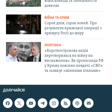
водосховища та занедбаність
довкола
ВІЙНА ТА КРИМ
Сорок днів, сорок ночей. Про
результати кримської операції з
примусу Росії до миру
ПОЛІТИКА
«Короткострокова акція
перетворилася на війну на
виснаження»: Як пропаганда РФ
у Криму пояснює невдачі «СВО»
та залякує «мінними атаками»
ДОЛУЧАЙСЯ!