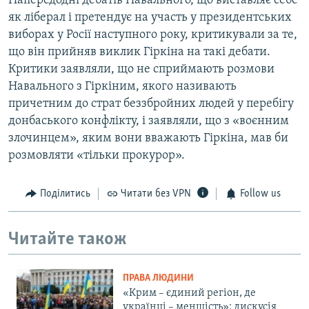
Напередодні дебатів Навального, що виставляє себе
як ліберал і претендує на участь у президентських
виборах у Росії наступного року, критикували за те,
що він прийняв виклик Гіркіна на такі дебати.
Критики заявляли, що не сприймають розмови
Навального з Гіркіним, якого називають
причетним до страт беззбройних людей у перебігу
донбаського конфлікту, і заявляли, що з «воєнним
злочинцем», яким вони вважають Гіркіна, мав би
розмовляти «тільки прокурор».
Поділитись
Читати без VPN
Follow us
Читайте також
ПРАВА ЛЮДИНИ
«Крим – єдиний регіон, де
українці – меншість»: дискусія