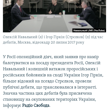
ВІДЕОУРОКИ «ELIFBE»
Русский
СВІДЧЕННЯ ОКУПАЦІЇ
Qırımtatar
УКРАЇНСЬКА ПРОБЛЕМА КРИМУ
ДОЛУЧАЙСЯ!
ІНФОГРАФІКА
Олексій Навальний (л) і Ігор Гіркін (Стрєлков) (п) під час
дебатів, Москва, відеокадр 20 липня 2017 року
Усі сайти RFE/RL
У Росії опозиційний діяч, який заявив про намір
балотуватися на посаду президента Росії, Олексій
Навальний і колишній ватажок проросійських і
російських бойовиків на сході України Ігор Гіркін,
більше відомий на псевдо Стрєлков, провели
публічні дебати, що транслювалися в інтернеті.
Значна частина цих дебатів була присвячена
становищу на окупованих територіях України,
інформує
Радіо Свобода
.