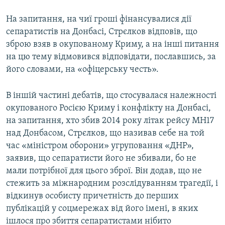
На запитання, на чиї гроші фінансувалися дії
сепаратистів на Донбасі, Стрєлков відповів, що
зброю взяв в окупованому Криму, а на інші питання
на цю тему відмовився відповідати, пославшись, за
його словами, на «офіцерську честь».
В іншій частині дебатів, що стосувалася належності
окупованого Росією Криму і конфлікту на Донбасі,
на запитання, хто збив 2014 року літак рейсу MH17
над Донбасом, Стрєлков, що називав себе на той
час «міністром оборони» угруповання «ДНР»,
заявив, що сепаратисти його не збивали, бо не
мали потрібної для цього зброї. Він додав, що не
стежить за міжнародним розслідуванням трагедії, і
відкинув особисту причетність до перших
публікацій у соцмережах від його імені, в яких
ішлося про збиття сепаратистами нібито