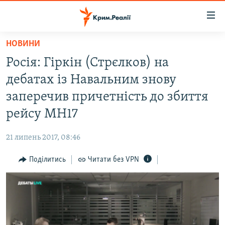
Доступність
посилання
Перейти
НОВИНИ
до
НОВИНИ
Росія: Гіркін (Стрєлков) на
основного
ВОДА.КРИМ
матеріалу
дебатах із Навальним знову
ВІДЕО ТА ФОТО
Перейти
заперечив причетність до збиття
до
ПОЛІТИКА
рейсу MH17
основної
БЛОГИ
навігації
21 липень 2017, 08:46
Перейти
ПОГЛЯД
до
Поділитись
Читати без VPN
ІНТЕРВ'Ю
пошуку
ВСЕ ЗА ДЕНЬ
СПЕЦПРОЕКТИ
ЯК ОБІЙТИ БЛОКУВАННЯ
ДЕПОРТАЦІЯ