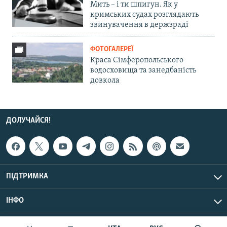
Мить – і ти шпигун. Як у
кримських судах розглядають
звинувачення в держзраді
ФОТОГАЛЕРЕЇ
Краса Сімферопольського
водосховища та занедбаність
довкола
ДОЛУЧАЙСЯ!
ПІДТРИМКА
ІНФО