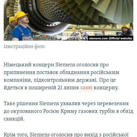
ВІДЕОУРОКИ «ELIFBE»
Русский
СВІДЧЕННЯ ОКУПАЦІЇ
Qırımtatar
УКРАЇНСЬКА ПРОБЛЕМА КРИМУ
ДОЛУЧАЙСЯ!
ІНФОГРАФІКА
Ілюстраційне фото
Німецький концерн Siemens оголосив про
Усі сайти RFE/RL
припинення поставок обладнання російським
компаніям, підконтрольним державі. Про це
йдеться в поширеній 21 липня
заяві
концерну.
Таке рішення Siemens ухвалив через перевезення
до окупованого Росією Криму газових турбін в обхід
санкцій.
Крім того, Siemens оголосив про вихід з російської