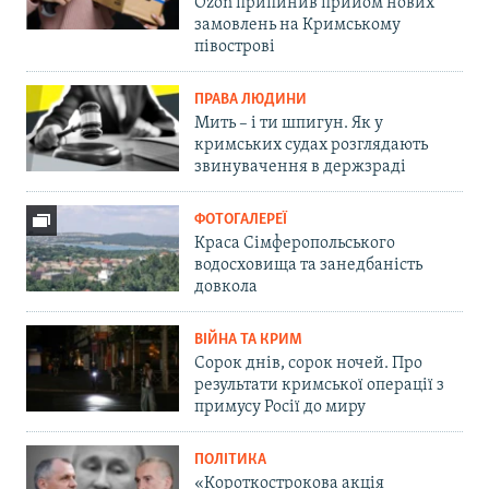
Ozon припинив прийом нових
замовлень на Кримському
півострові
ПРАВА ЛЮДИНИ
Мить – і ти шпигун. Як у
кримських судах розглядають
звинувачення в держзраді
ФОТОГАЛЕРЕЇ
Краса Сімферопольського
водосховища та занедбаність
довкола
ВІЙНА ТА КРИМ
Сорок днів, сорок ночей. Про
результати кримської операції з
примусу Росії до миру
ПОЛІТИКА
«Короткострокова акція