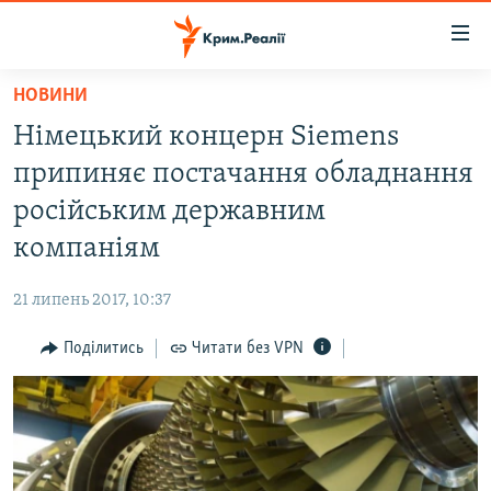
Доступність
посилання
Перейти
НОВИНИ
до
НОВИНИ
Німецький концерн Siemens
основного
ВОДА.КРИМ
матеріалу
припиняє постачання обладнання
ВІДЕО ТА ФОТО
Перейти
російським державним
до
ПОЛІТИКА
компаніям
основної
БЛОГИ
навігації
21 липень 2017, 10:37
Перейти
ПОГЛЯД
до
Поділитись
Читати без VPN
ІНТЕРВ'Ю
пошуку
ВСЕ ЗА ДЕНЬ
СПЕЦПРОЕКТИ
ЯК ОБІЙТИ БЛОКУВАННЯ
ДЕПОРТАЦІЯ