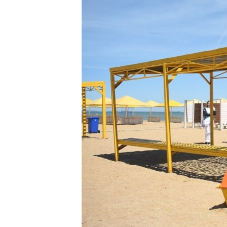
ВІДЕОУРОКИ «ELIFBE»
СВІДЧЕННЯ ОКУПАЦІЇ
УКРАЇНСЬКА ПРОБЛЕМА КРИМУ
ІНФОГРАФІКА