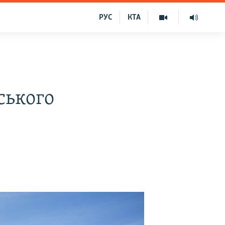
РУС
КТА
ського