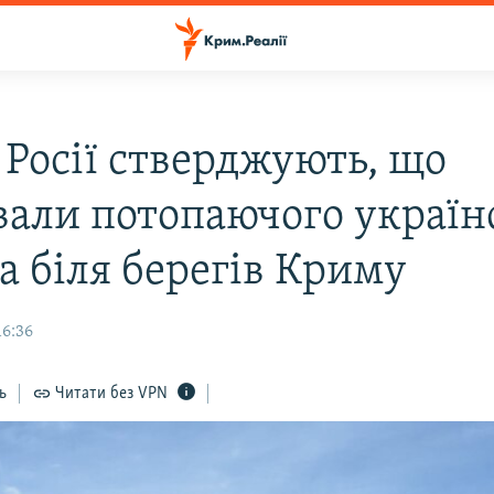
 Росії стверджують, що
вали потопаючого україн
а біля берегів Криму
16:36
ь
Читати без VPN