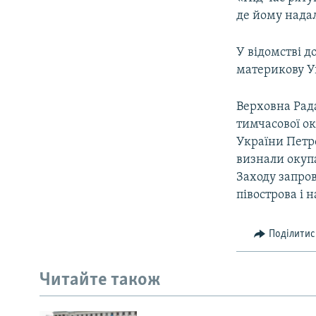
де йому надал
У відомстві д
материкову У
Верховна Рада
тимчасової ок
України Петр
визнали окупа
Заходу запро
півострова і 
Поділитис
Читайте також