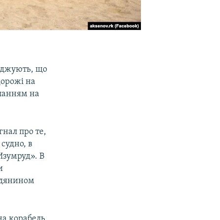
рджують, що
дорожі на
иланням на
нал про те,
судно, в
зумруд». В
и
адянином
на корабель,