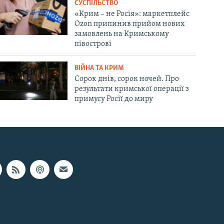
СУСПІЛЬСТВО
«Крим – не Росія»: маркетплейс
Ozon припинив прийом нових
замовлень на Кримському
півострові
ВІЙНА ТА КРИМ
Сорок днів, сорок ночей. Про
результати кримської операції з
примусу Росії до миру