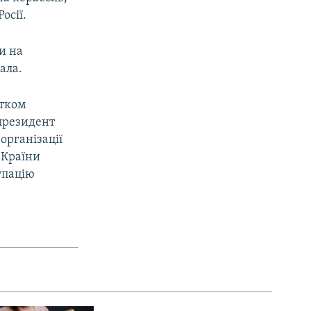
осії.
и на
ала.
атком
 президент
організації
 Країни
упацію