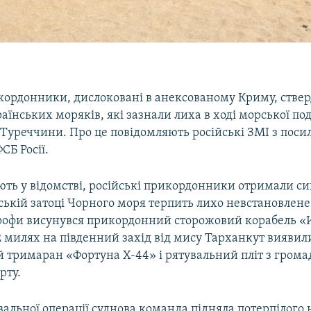
икордонники, дислоковані в анексованому Криму, стве
аїнських моряків, які зазнали лиха в ході морської по
 Туреччини. Про це повідомляють російські ЗМІ з пос
СБ Росії.
ть у відомстві, російські прикордонники отримали сиг
ській затоці Чорного моря терпить лихо невстановлене 
рофи висунувся прикордонний сторожовий корабель «И
12 милях на південний захід від мису Тарханкут виявил
 тримаран «Фортуна Х-44» і рятувальний пліт з гром
рту.
вальної операції суднова команда підняла потерпілого 