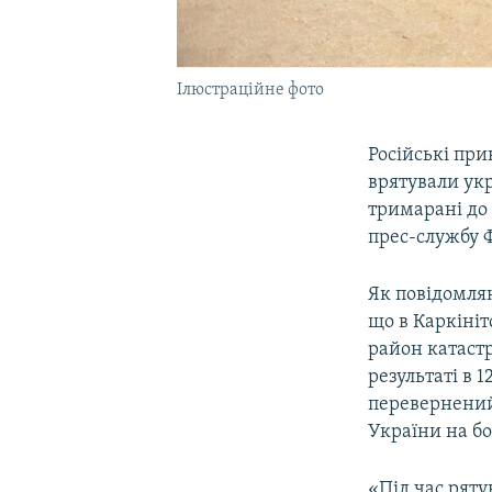
Ілюстраційне фото
Російські пр
врятували укр
тримарані до
прес-службу Ф
Як повідомляю
що в Каркініт
район катаст
результаті в 
перевернений
України на бо
«Під час ряту