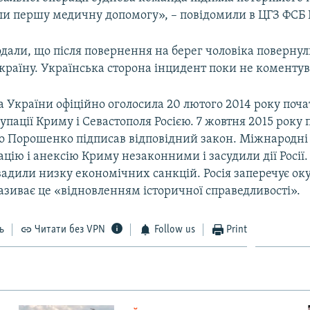
и першу медичну допомогу», – повідомили в ЦГЗ ФСБ Р
одали, що після повернення на берег чоловіка повернул
країну. Українська сторона інцидент поки не коментув
 України офіційно оголосила 20 лютого 2014 року поч
упації Криму і Севастополя Росією. 7 жовтня 2015 року
о Порошенко підписав відповідний закон. Міжнародні 
цію і анексію Криму незаконними і засудили дії Росії.
вадили низку економічних санкцій. Росія заперечує ок
називає це «відновленням історичної справедливості».
ь
Читати без VPN
Follow us
Print