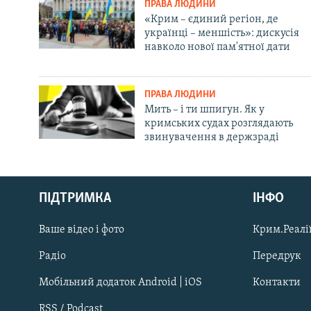
ПРАВА ЛЮДИНИ
«Крим – єдиний регіон, де
українці – меншість»: дискусія
навколо нової пам'ятної дати
ПРАВА ЛЮДИНИ
Мить – і ти шпигун. Як у
кримських судах розглядають
звинувачення в держзраді
Русский
ПІДТРИМКА
ІНФО
Qırımtatar
Ваше відео і фото
Крим.Реалії
ДОЛУЧАЙСЯ!
Радіо
Передрук
Мобільний додаток Android | iOS
Контакти
RSS / Podcast