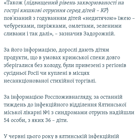
«Також (
підвищений рівень захворюваності на
гострі кишкові отруєння серед дітей – КР
)
пов'язаний з годуванням дітей «недитячою» їжею –
чебуреками, пиріжками, омлетами, зеленими
сливами і так далі», – зазначив Задорожній.
За його інформацією, дорослі дають дітям
продукти, що в умовах кримської спеки довго
зберігалися без холоду, були привезені з регіонів
сусідньої Росії чи куплені в місцях
несанкціонованої стихійної торгівлі.
За інформацією Росспоживнагляду, за останній
тиждень до інфекційного відділення Ялтинської
міської лікарні №1 з синдромами отруєнь надійшли
54 особи, з яких 36 – діти.
У червні цього року в ялтинській інфекційній