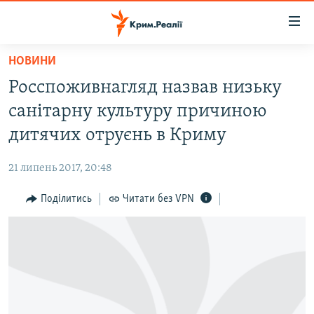
Доступність
посилання
Перейти
НОВИНИ
до
НОВИНИ
Росспоживнагляд назвав низьку
основного
ВОДА.КРИМ
матеріалу
санітарну культуру причиною
ВІДЕО ТА ФОТО
Перейти
дитячих отруєнь в Криму
до
ПОЛІТИКА
основної
21 липень 2017, 20:48
БЛОГИ
навігації
Перейти
Поділитись
Читати без VPN
ПОГЛЯД
до
ІНТЕРВ'Ю
пошуку
ВСЕ ЗА ДЕНЬ
СПЕЦПРОЕКТИ
ЯК ОБІЙТИ БЛОКУВАННЯ
ДЕПОРТАЦІЯ