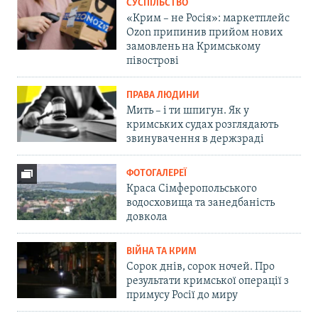
СУСПІЛЬСТВО
«Крим – не Росія»: маркетплейс
Ozon припинив прийом нових
замовлень на Кримському
півострові
ПРАВА ЛЮДИНИ
Мить – і ти шпигун. Як у
кримських судах розглядають
звинувачення в держзраді
ФОТОГАЛЕРЕЇ
Краса Сімферопольського
водосховища та занедбаність
довкола
ВІЙНА ТА КРИМ
Сорок днів, сорок ночей. Про
результати кримської операції з
примусу Росії до миру