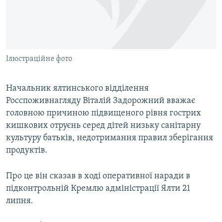
ВІДЕОУРОКИ «ELIFBE»
Русский
СВІДЧЕННЯ ОКУПАЦІЇ
Qırımtatar
УКРАЇНСЬКА ПРОБЛЕМА КРИМУ
Ілюстраційне фото
ДОЛУЧАЙСЯ!
ІНФОГРАФІКА
Начальник ялтинського відділення
Росспоживнагляду Віталій Задорожний вважає
Усі сайти RFE/RL
головною причиною підвищеного рівня гострих
кишкових отруєнь серед дітей низьку санітарну
культуру батьків, недотримання правил зберігання
продуктів.
Про це він сказав в ході оперативної наради в
підконтрольній Кремлю адміністрації Ялти 21
липня.