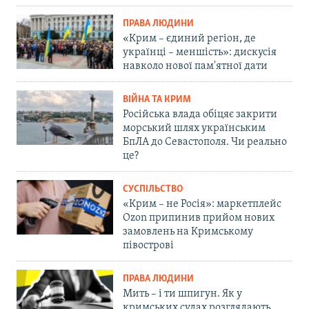
ПРАВА ЛЮДИНИ
«Крим – єдиний регіон, де
українці – меншість»: дискусія
навколо нової пам'ятної дати
ВІЙНА ТА КРИМ
Російська влада обіцяє закрити
морський шлях українським
БпЛА до Севастополя. Чи реально
це?
СУСПІЛЬСТВО
«Крим – не Росія»: маркетплейс
Ozon припинив прийом нових
замовлень на Кримському
півострові
ПРАВА ЛЮДИНИ
Мить – і ти шпигун. Як у
кримських судах розглядають