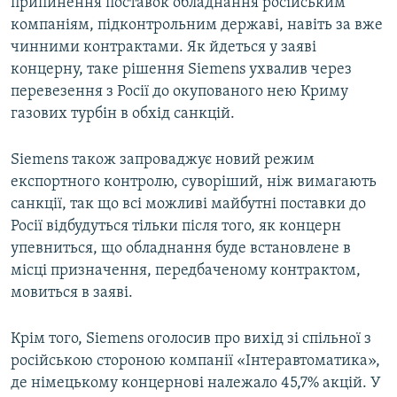
припинення поставок обладнання російським
компаніям, підконтрольним державі, навіть за вже
чинними контрактами. Як йдеться у заяві
концерну, таке рішення Siemens ухвалив через
перевезення з Росії до окупованого нею Криму
газових турбін в обхід санкцій.
Siemens також запроваджує новий режим
експортного контролю, суворіший, ніж вимагають
санкції, так що всі можливі майбутні поставки до
Росії відбудуться тільки після того, як концерн
упевниться, що обладнання буде встановлене в
місці призначення, передбаченому контрактом,
мовиться в заяві.
Крім того, Siemens оголосив про вихід зі спільної з
російською стороною компанії «Інтеравтоматика»,
де німецькому концернові належало 45,7% акцій. У