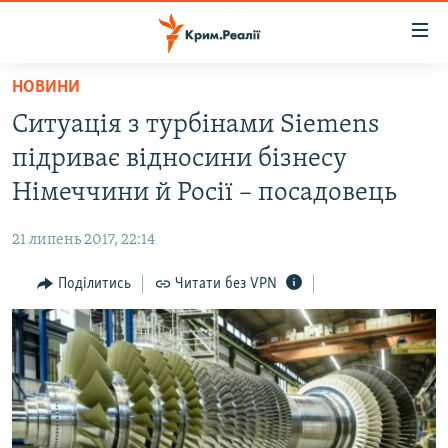
Доступність
посилання
Перейти
НОВИНИ
до
НОВИНИ
Ситуація з турбінами Siemens
основного
ВОДА.КРИМ
матеріалу
підриває відносини бізнесу
ВІДЕО ТА ФОТО
Перейти
Німеччини й Росії – посадовець
до
ПОЛІТИКА
основної
21 липень 2017, 22:14
БЛОГИ
навігації
Перейти
Поділитись
Читати без VPN
ПОГЛЯД
до
ІНТЕРВ'Ю
пошуку
ВСЕ ЗА ДЕНЬ
СПЕЦПРОЕКТИ
ЯК ОБІЙТИ БЛОКУВАННЯ
ДЕПОРТАЦІЯ