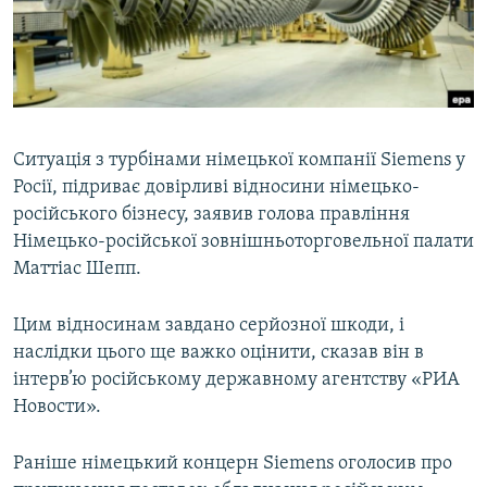
ВІДЕОУРОКИ «ELIFBE»
Русский
СВІДЧЕННЯ ОКУПАЦІЇ
Qırımtatar
УКРАЇНСЬКА ПРОБЛЕМА КРИМУ
ДОЛУЧАЙСЯ!
ІНФОГРАФІКА
Ситуація з турбінами німецької компанії Siemens у
Росії, підриває довірливі відносини німецько-
російського бізнесу, заявив голова правління
Усі сайти RFE/RL
Німецько-російської зовнішньоторговельної палати
Маттіас Шепп.
Цим відносинам завдано серйозної шкоди, і
наслідки цього ще важко оцінити, сказав він в
інтерв’ю російському державному агентству «РИА
Новости».
Раніше німецький концерн Siemens оголосив про