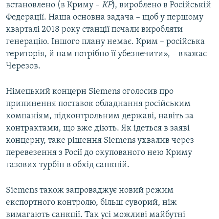
встановлено (в Криму –
КР
), вироблено в Російській
Федерації. Наша основна задача – щоб у першому
кварталі 2018 року станції почали виробляти
генерацію. Іншого плану немає. Крим – російська
територія, й нам потрібно її убезпечити», – вважає
Черезов.
Німецький концерн Siemens оголосив про
припинення поставок обладнання російським
компаніям, підконтрольним державі, навіть за
контрактами, що вже діють. Як ідеться в заяві
концерну, таке рішення Siemens ухвалив через
перевезення з Росії до окупованого нею Криму
газових турбін в обхід санкцій.
Siemens також запроваджує новий режим
експортного контролю, більш суворий, ніж
вимагають санкції. Так усі можливі майбутні