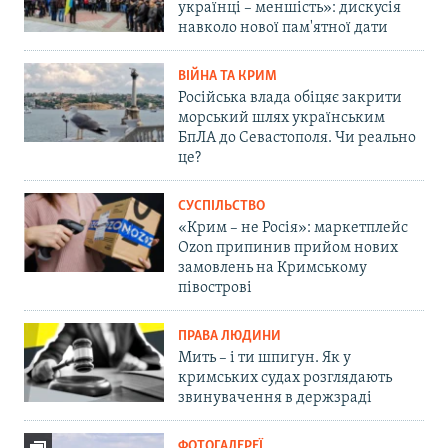
українці – меншість»: дискусія
навколо нової пам'ятної дати
ВІЙНА ТА КРИМ
Російська влада обіцяє закрити
морський шлях українським
БпЛА до Севастополя. Чи реально
це?
СУСПІЛЬСТВО
«Крим – не Росія»: маркетплейс
Ozon припинив прийом нових
замовлень на Кримському
півострові
ПРАВА ЛЮДИНИ
Мить – і ти шпигун. Як у
кримських судах розглядають
звинувачення в держзраді
ФОТОГАЛЕРЕЇ