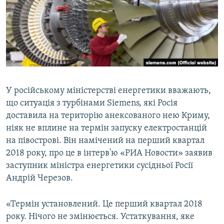
ВІДЕОУРОКИ «ELIFBE»
Русский
СВІДЧЕННЯ ОКУПАЦІЇ
Qırımtatar
УКРАЇНСЬКА ПРОБЛЕМА КРИМУ
ДОЛУЧАЙСЯ!
ІНФОГРАФІКА
У російському міністерстві енергетики вважають,
що ситуація з турбінами Siemens, які Росія
Усі сайти RFE/RL
доставила на територію анексованого нею Криму,
ніяк не вплине на термін запуску електростанцій
на півострові. Він намічений на перший квартал
2018 року, про це в інтерв'ю «РИА Новости» заявив
заступник міністра енергетики сусідньої Росії
Андрій Черезов.
«Термін установлений. Це перший квартал 2018
року. Нічого не змінюється. Устаткування, яке