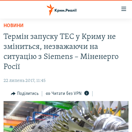
Доступність
посилання
Перейти
НОВИНИ
до
НОВИНИ
Термін запуску ТЕС у Криму не
основного
ВОДА.КРИМ
матеріалу
зміниться, незважаючи на
ВІДЕО ТА ФОТО
Перейти
ситуацію з Siemens – Міненерго
до
ПОЛІТИКА
Росії
основної
БЛОГИ
навігації
22 липень 2017, 11:45
Перейти
ПОГЛЯД
до
Поділитись
Читати без VPN
ІНТЕРВ'Ю
пошуку
ВСЕ ЗА ДЕНЬ
СПЕЦПРОЕКТИ
ЯК ОБІЙТИ БЛОКУВАННЯ
ДЕПОРТАЦІЯ