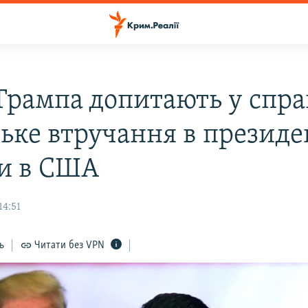
Трампа допитають у спра
ське втручання в президе
и в США
14:51
ь
Читати без VPN