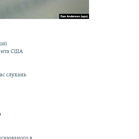
шні
дента США
ас слухань
в
йснюваного в