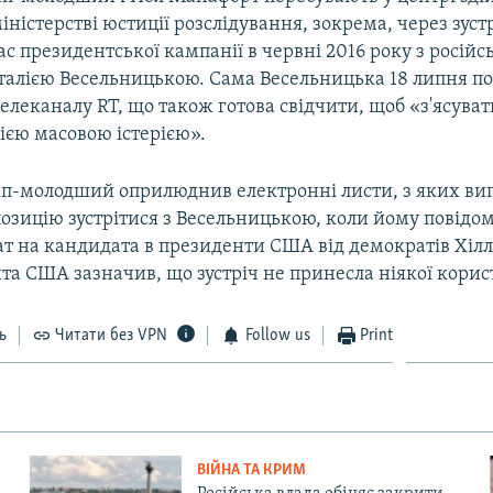
міністерстві юстиції розслідування, зокрема, через зуст
ас президентської кампанії в червні 2016 року з росій
алією Весельницькою. Сама Весельницька 18 липня п
елеканалу RT, що також готова свідчити, щоб «з'ясуват
 цією масовою істерією».
мп-молодший оприлюднив електронні листи, з яких вип
озицію зустрітися з Весельницькою, коли йому повідо
т на кандидата в президенти США від демократів Хілл
а США зазначив, що зустріч не принесла ніякої корист
ь
Читати без VPN
Follow us
Print
ВІЙНА ТА КРИМ