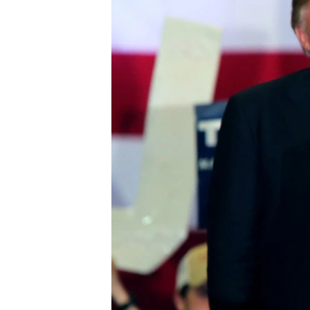
ВІДЕОУРОКИ «ELIFBE»
СВІДЧЕННЯ ОКУПАЦІЇ
УКРАЇНСЬКА ПРОБЛЕМА КРИМУ
ІНФОГРАФІКА