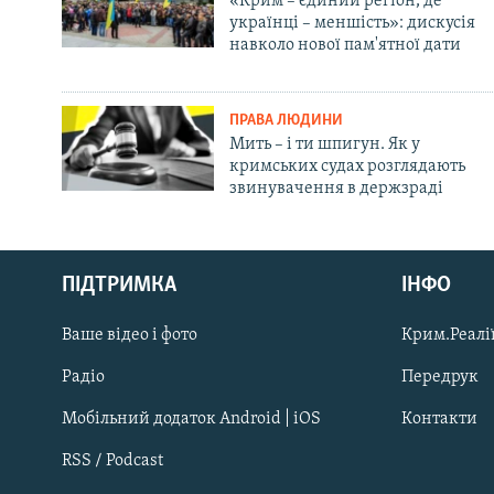
«Крим – єдиний регіон, де
українці – меншість»: дискусія
навколо нової пам'ятної дати
ПРАВА ЛЮДИНИ
Мить – і ти шпигун. Як у
кримських судах розглядають
звинувачення в держзраді
Русский
ПІДТРИМКА
ІНФО
Qırımtatar
Ваше відео і фото
Крим.Реалії
ДОЛУЧАЙСЯ!
Радіо
Передрук
Мобільний додаток Android | iOS
Контакти
RSS / Podcast