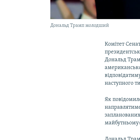
Дональд Трамп молодший
Комітет Сенат
президентськ
Дональд Трам
американсько
відповідатиму
наступного т
Як повідомил
направлятиме 
запланованих 
майбутньому
Дональд Трам