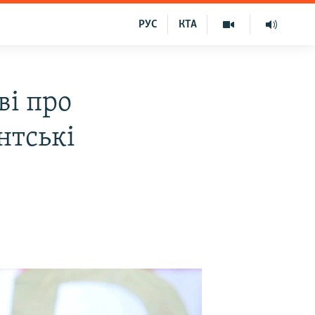
РУС
КТА
ві про
нтські