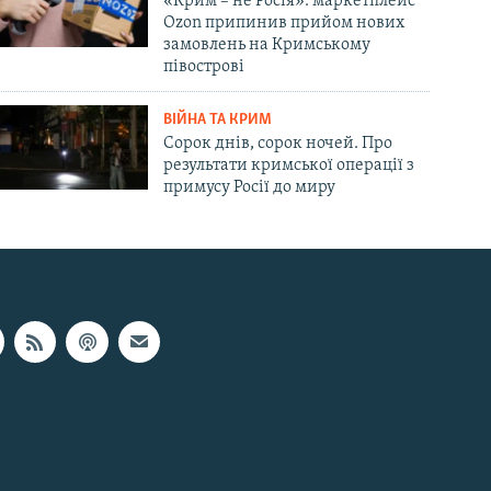
«Крим – не Росія»: маркетплейс
Ozon припинив прийом нових
замовлень на Кримському
півострові
ВІЙНА ТА КРИМ
Сорок днів, сорок ночей. Про
результати кримської операції з
примусу Росії до миру