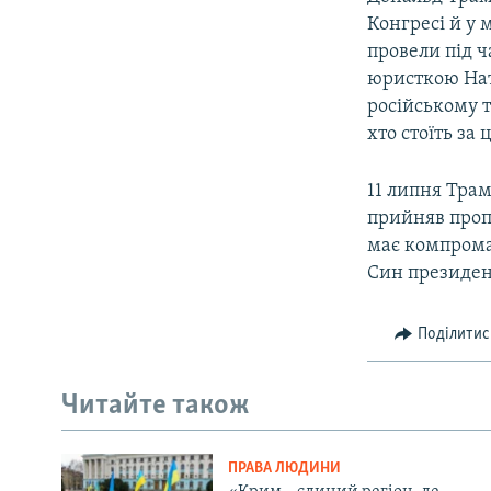
Конгресі й у 
провели під ч
юристкою Нат
російському т
хто стоїть за
11 липня Тра
прийняв проп
має компрома
Син президент
Поділитис
Читайте також
ПРАВА ЛЮДИНИ