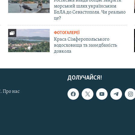
Російська влада обіцяє закрити
морський шлях українським
БпЛА до Севастополя. Чи реально
це?
ФОТОГАЛЕРЕЇ
Краса Сімферопольського
водосховища та занедбаність
довкола
ДОЛУЧАЙСЯ!
. Про нас