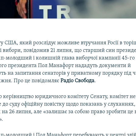
у США, який розслідує можливе втручання Росії в торі
і вибори, повідомив 21 липня, що старший син прези
п-молодший і колишній глава виборчої кампанії 45-го
го президента Пол Манафорт нададуть документи й
ть на запитання сенаторів у приватному порядку під ч
ижня. Про це повідомляє
Радіо Свобода
.
о керівництво юридичного комітету Сенату, комітет не
до суду офіційну повістку щодо показань у слуханнях,
на 26 липня, але «залишає за собою право зробити це 
».
п-молодший і Пол Манафорт перебувають у центрі зді