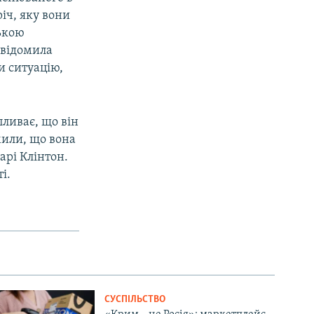
річ, яку вони
ською
овідомила
и ситуацію,
ливає, що він
мили, що вона
арі Клінтон.
і.
СУСПІЛЬСТВО