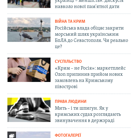
українці – меншість»: дискусія
навколо нової пам'ятної дати
ВІЙНА ТА КРИМ
Російська влада обіцяє закрити
морський шлях українським
БпЛА до Севастополя. Чи реально
це?
СУСПІЛЬСТВО
«Крим – не Росія»: маркетплейс
Ozon припинив прийом нових
замовлень на Кримському
півострові
ПРАВА ЛЮДИНИ
Мить – і ти шпигун. Як у
кримських судах розглядають
звинувачення в держзраді
ФОТОГАЛЕРЕЇ