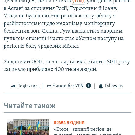
деескалації», визначених в
угоді
, укладеній раніше
в Астані за сприяння Росії, Туреччини й Ірану.
Угода не була повністю реалізована у зв’язку з
розбіжностями щодо механізму моніторингу
безпечних зон. Східна Гута вважається опорним
пунктом опозиції і часто стає об’єктом наступу на
регіон із боку урядових військ.
За даними ООН, за час сирійської війни з 2011 року
загинуло приблизно 400 тисяч людей.
Поділитись
Читати без VPN
Follow us
Читайте також
ПРАВА ЛЮДИНИ
«Крим – єдиний регіон, де