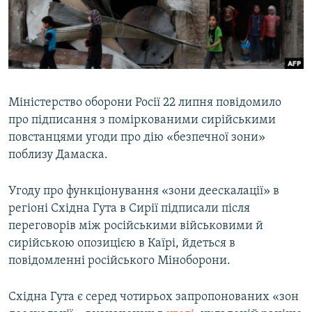
ВІДЕОУРОКИ «ELIFBE»
Русский
СВІДЧЕННЯ ОКУПАЦІЇ
Qırımtatar
УКРАЇНСЬКА ПРОБЛЕМА КРИМУ
ДОЛУЧАЙСЯ!
ІНФОГРАФІКА
Міністерство оборони Росії 22 липня повідомило
про підписання з поміркованими сирійськими
повстанцями угоди про дію «безпечної зони»
Усі сайти RFE/RL
поблизу Дамаска.
Угоду про функціонування «зони деескалації» в
регіоні Східна Гута в Сирії підписали після
переговорів між російськими військовими й
сирійською опозицією в Каїрі, йдеться в
повідомленні російського Міноборони.
Східна Гута є серед чотирьох запропонованих «зон