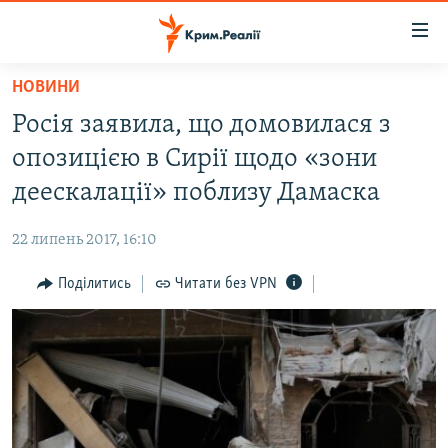
Доступність
посилання
Перейти
НОВИНИ
до
НОВИНИ
Росія заявила, що домовилася з
основного
ВОДА.КРИМ
матеріалу
опозицією в Сирії щодо «зони
ВІДЕО ТА ФОТО
Перейти
деескалації» поблизу Дамаска
до
ПОЛІТИКА
основної
22 липень 2017, 16:10
БЛОГИ
навігації
Перейти
Поділитись
Читати без VPN
ПОГЛЯД
до
ІНТЕРВ'Ю
пошуку
ВСЕ ЗА ДЕНЬ
СПЕЦПРОЕКТИ
ЯК ОБІЙТИ БЛОКУВАННЯ
ДЕПОРТАЦІЯ