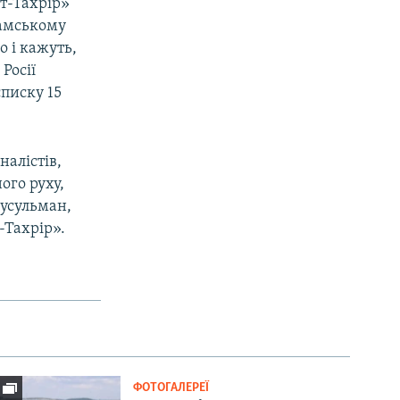
ут-Тахрір»
ламському
о і кажуть,
Росії
списку 15
налістів,
ого руху,
усульман,
-Тахрір».
ФОТОГАЛЕРЕЇ