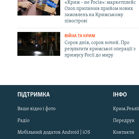
«Крим – не Росія»: маркетплейс
Ozon припинив прийом нових
замовлень на Кримському
півострові
ВІЙНА ТА КРИМ
Сорок днів, сорок ночей. Про
результати кримської операції з
примусу Росії до миру
Русский
ПІДТРИМКА
ІНФО
Qırımtatar
Ваше відео і фото
Крим.Реалії
ДОЛУЧАЙСЯ!
Радіо
Передрук
Мобільний додаток Android | iOS
Контакти