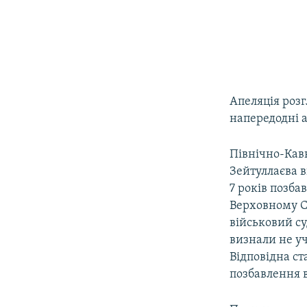
Апеляція розг
напередодні а
Північно-Кав
Зейтуллаєва в
7 років позба
Верховному Су
військовий су
визнали не у
Відповідна ст
позбавлення в