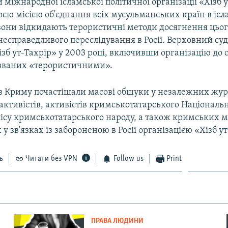
міжнародної ісламської політичної організації «Хізб 
оєю місією об'єднання всіх мусульманських країн в іс
 вони відкидають терористичні методи досягнення цьог
есправедливого переслідування в Росії. Верховний суд 
зб ут-Тахрір» у 2003 році, включивши організацію до 
азваних «терористичними».
 в Криму почастішали масові обшуки у незалежних жур
ктивістів, активістів кримськотатарського Національн
ісу кримськотатарського народу, а також кримських м
у зв'язках із забороненою в Росії організацією «Хізб ут
ь
Читати без VPN
Follow us
Print
ПРАВА ЛЮДИНИ