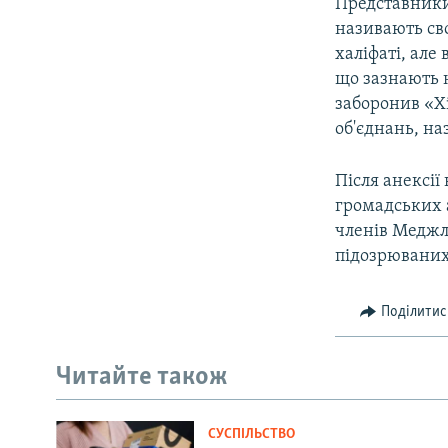
Представники 
називають св
халіфаті, але
що зазнають н
заборонив «Хі
об'єднань, н
Після анексії
громадських а
членів Меджл
підозрюваних 
Поділитис
Читайте також
СУСПІЛЬСТВО