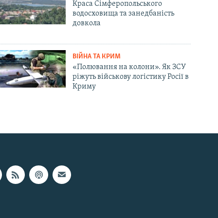
Краса Сімферопольського
водосховища та занедбаність
довкола
ВІЙНА ТА КРИМ
«Полювання на колони». Як ЗСУ
ріжуть військову логістику Росії в
Криму