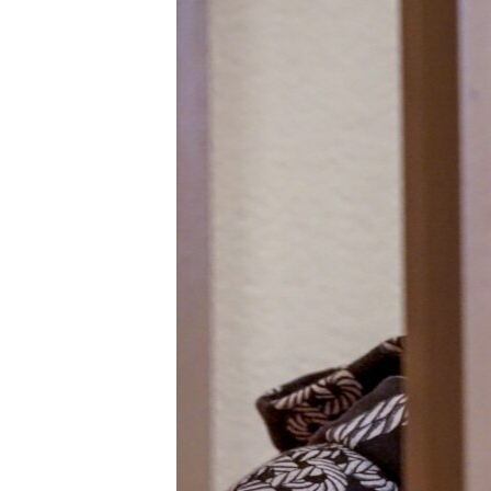
ВІДЕОУРОКИ «ELIFBE»
СВІДЧЕННЯ ОКУПАЦІЇ
УКРАЇНСЬКА ПРОБЛЕМА КРИМУ
ІНФОГРАФІКА