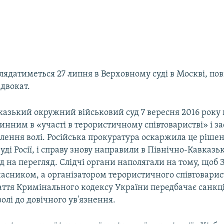
лядатиметься 27 липня в Верховному суді в Москві, по
двокат.
казький окружний військовий суд 7 вересня 2016 року
инним в «участі в терористичному співтоваристві» і за
влення волі. Російська прокуратура оскаржила це ріше
ді Росії, і справу знову направили в Північно-Кавказ
д на перегляд. Слідчі органи наполягали на тому, щоб 
часником, а організатором терористичного співтоварис
аття Кримінального кодексу України передбачає санкці
олі до довічного ув'язнення.