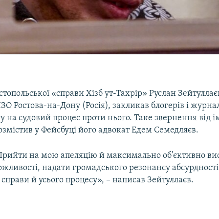
стопольської «справи Хізб ут-Тахрір» Руслан Зейтуллає
ІЗО Ростова-на-Дону (Росія), закликав блогерів і журнал
у на судовий процес проти нього. Таке звернення від і
озмістив у Фейсбуці його адвокат Едем Семедляєв.
Прийти на мою апеляцію й максимально об'єктивно вис
можливості, надати громадського резонансу абсурдності 
справи й усього процесу», – написав Зейтуллаєв.