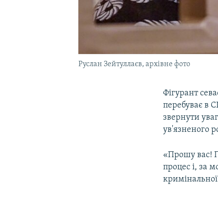
Руслан Зейтуллаєв, архівне фото
Фігурант сева
перебуває в С
звернути уваг
ув'язненого р
«Прошу вас! 
процес і, за 
кримінальної 