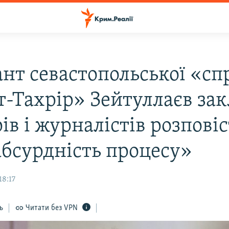
ант севастопольської «сп
ут-Тахрір» Зейтуллаєв за
ів і журналістів розпові
абсурдність процесу»
18:17
ь
Читати без VPN