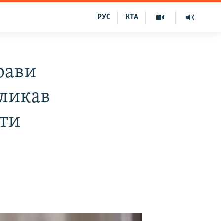
РУС
КТА
рави
кликав
сти