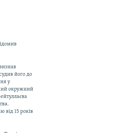
відомив
 визнав
судив його до
ння у
ький окружний
Зейтуллаєва
тва.
ю від 15 років