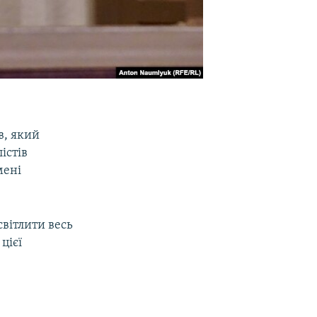
в, який
істів
мені
вітлити весь
цієї