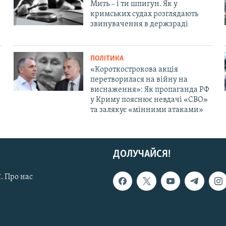
Мить – і ти шпигун. Як у
кримських судах розглядають
звинувачення в держзраді
ПОЛІТИКА
«Короткострокова акція
перетворилася на війну на
виснаження»: Як пропаганда РФ
у Криму пояснює невдачі «СВО»
та залякує «мінними атаками»
ДОЛУЧАЙСЯ!
. Про нас