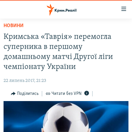
Доступність
посилання
Перейти
НОВИНИ
до
НОВИНИ
Кримська «Таврія» перемогла
основного
ВОДА.КРИМ
матеріалу
суперника в першому
ВІДЕО ТА ФОТО
Перейти
домашньому матчі Другої ліги
до
ПОЛІТИКА
чемпіонату України
основної
БЛОГИ
навігації
22 липень 2017, 21:23
Перейти
ПОГЛЯД
до
Поділитись
Читати без VPN
ІНТЕРВ'Ю
пошуку
ВСЕ ЗА ДЕНЬ
СПЕЦПРОЕКТИ
ЯК ОБІЙТИ БЛОКУВАННЯ
ДЕПОРТАЦІЯ