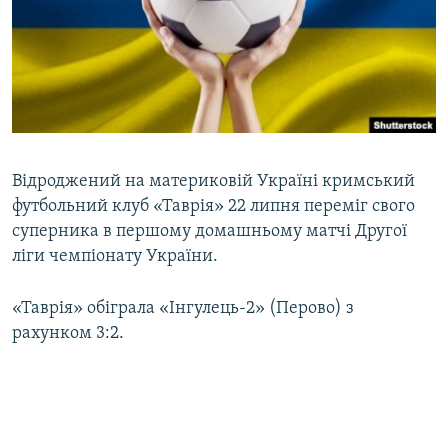
ВІДЕОУРОКИ «ELIFBE»
Русский
СВІДЧЕННЯ ОКУПАЦІЇ
Qırımtatar
УКРАЇНСЬКА ПРОБЛЕМА КРИМУ
ДОЛУЧАЙСЯ!
ІНФОГРАФІКА
Відроджений на материковій Україні кримський
футбольний клуб «Таврія» 22 липня переміг свого
Усі сайти RFE/RL
суперника в першому домашньому матчі Другої
ліги чемпіонату України.
«Таврія» обіграла «Інгулець-2» (Перово) з
рахунком 3:2.