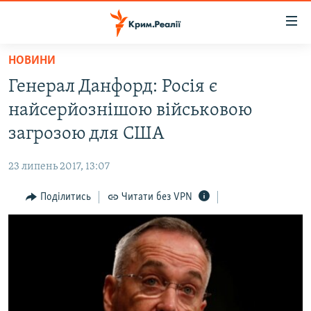
Доступність
посилання
Перейти
НОВИНИ
до
НОВИНИ
Генерал Данфорд: Росія є
основного
ВОДА.КРИМ
матеріалу
найсерйознішою військовою
ВІДЕО ТА ФОТО
Перейти
загрозою для США
до
ПОЛІТИКА
основної
23 липень 2017, 13:07
БЛОГИ
навігації
Перейти
Поділитись
Читати без VPN
ПОГЛЯД
до
ІНТЕРВ'Ю
пошуку
ВСЕ ЗА ДЕНЬ
СПЕЦПРОЕКТИ
ЯК ОБІЙТИ БЛОКУВАННЯ
ДЕПОРТАЦІЯ