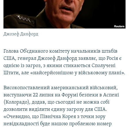
ВІДЕОУРОКИ «ELIFBE»
Русский
СВІДЧЕННЯ ОКУПАЦІЇ
Qırımtatar
УКРАЇНСЬКА ПРОБЛЕМА КРИМУ
Джозеф Данфорд
ДОЛУЧАЙСЯ!
ІНФОГРАФІКА
Голова Об’єднаного комітету начальників штабів
США, генерал Джозеф Данфорд заявляє, що Росія є
Усі сайти RFE/RL
однією із загроз, з якими стикаються Сполучені
Штати, але «найсерйознішою у військовому плані».
Високопоставлений американський військовий,
виступаючи 22 липня на Форумі безпеки в Аспені
(Колорадо), додав, що сьогодні не можна собі
дозволити виділити єдину загрозу для США.
«Очевидно, що Північна Корея з точки зору
невідкладності буде нашою проблемою номер