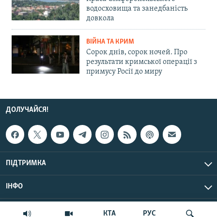
водосховища та занедбаність
довкола
ВІЙНА ТА КРИМ
Сорок днів, сорок ночей. Про
результати кримської операції з
примусу Росії до миру
ДОЛУЧАЙСЯ!
ПІДТРИМКА
ІНФО
© Крим.Реалії, 2026 | Усі права застережено.
КТА
РУС