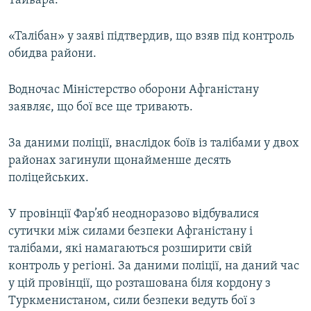
Тайвара.
«Талібан» у заяві підтвердив, що взяв під контроль
обидва райони.
Водночас Міністерство оборони Афганістану
заявляє, що бої все ще тривають.
За даними поліції, внаслідок боїв із талібами у двох
районах загинули щонайменше десять
поліцейських.
У провінції Фар’яб неодноразово відбувалися
сутички між силами безпеки Афганістану і
талібами, які намагаються розширити свій
контроль у регіоні. За даними поліції, на даний час
у цій провінції, що розташована біля кордону з
Туркменистаном, сили безпеки ведуть бої з