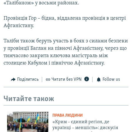
«Талібаном» у восьми районах.
Провінція Гор – бідна, віддалена провінція в центрі
Афганістану.
Таліби також беруть участь в боях з силами безпеки
у провінції Баглан на півночі Афганістану, через що
тимчасово закрита ключова магістраль між
столицею Кабулом і північчю Афганістану.
Поділитись
Читати без VPN
Follow us
Читайте також
ПРАВА ЛЮДИНИ
«Крим – єдиний регіон, де
українці – меншість»: дискусія