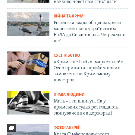
навколо нової пам'ятної дати
ВІЙНА ТА КРИМ
Російська влада обіцяє закрити
морський шлях українським
БпЛА до Севастополя. Чи реально
це?
СУСПІЛЬСТВО
«Крим – не Росія»: маркетплейс
Ozon припинив прийом нових
замовлень на Кримському
півострові
ПРАВА ЛЮДИНИ
Мить – і ти шпигун. Як у
кримських судах розглядають
звинувачення в держзраді
ФОТОГАЛЕРЕЇ
Краса Сімферопольського