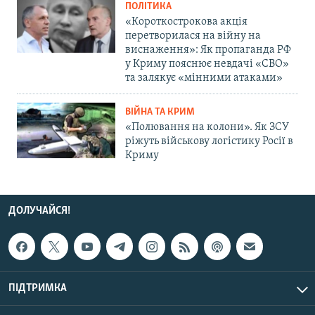
ПОЛІТИКА
«Короткострокова акція
перетворилася на війну на
виснаження»: Як пропаганда РФ
у Криму пояснює невдачі «СВО»
та залякує «мінними атаками»
ВІЙНА ТА КРИМ
«Полювання на колони». Як ЗСУ
ріжуть військову логістику Росії в
Криму
ДОЛУЧАЙСЯ!
ПІДТРИМКА