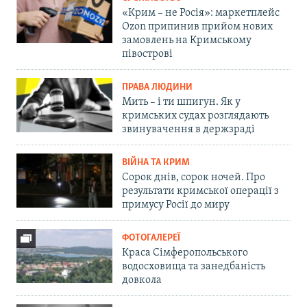
«Крим – не Росія»: маркетплейс
Ozon припинив прийом нових
замовлень на Кримському
півострові
ПРАВА ЛЮДИНИ
Мить – і ти шпигун. Як у
кримських судах розглядають
звинувачення в держзраді
ВІЙНА ТА КРИМ
Сорок днів, сорок ночей. Про
результати кримської операції з
примусу Росії до миру
ФОТОГАЛЕРЕЇ
Краса Сімферопольського
водосховища та занедбаність
довкола