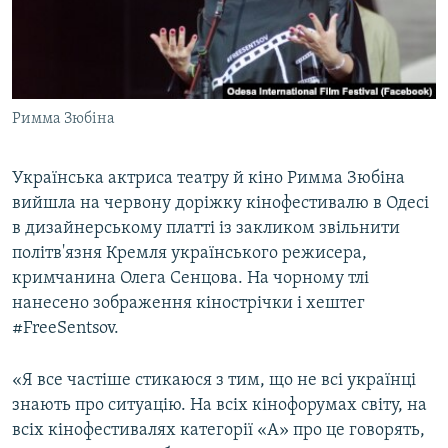
ВІДЕОУРОКИ «ELIFBE»
Русский
СВІДЧЕННЯ ОКУПАЦІЇ
Qırımtatar
УКРАЇНСЬКА ПРОБЛЕМА КРИМУ
Римма Зюбіна
ДОЛУЧАЙСЯ!
ІНФОГРАФІКА
Українська актриса театру й кіно Римма Зюбіна
вийшла на червону доріжку кінофестивалю в Одесі
Усі сайти RFE/RL
в дизайнерському платті із закликом звільнити
політв'язня Кремля українського режисера,
кримчанина Олега Сенцова. На чорному тлі
нанесено зображення кінострічки і хештег
#FreeSentsov.
«Я все частіше стикаюся з тим, що не всі українці
знають про ситуацію. На всіх кінофорумах світу, на
всіх кінофестивалях категорії «А» про це говорять,