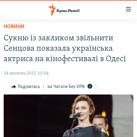
Доступність
посилання
Перейти
НОВИНИ
до
НОВИНИ
Сукню із закликом звільнити
основного
ВОДА.КРИМ
матеріалу
Сенцова показала українська
ВІДЕО ТА ФОТО
Перейти
актриса на кінофестивалі в Одесі
до
ПОЛІТИКА
основної
24 липень 2017, 10:54
БЛОГИ
навігації
Перейти
Поділитись
Читати без VPN
ПОГЛЯД
до
ІНТЕРВ'Ю
пошуку
ВСЕ ЗА ДЕНЬ
СПЕЦПРОЕКТИ
ЯК ОБІЙТИ БЛОКУВАННЯ
ДЕПОРТАЦІЯ