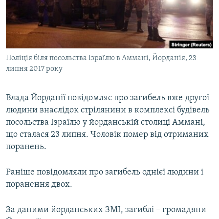
ВІДЕОУРОКИ «ELIFBE»
Русский
СВІДЧЕННЯ ОКУПАЦІЇ
Qırımtatar
УКРАЇНСЬКА ПРОБЛЕМА КРИМУ
Поліція біля посольства Ізраїлю в Аммані, Йорданія, 23
ДОЛУЧАЙСЯ!
ІНФОГРАФІКА
липня 2017 року
Влада Йорданії повідомляє про загибель вже другої
Усі сайти RFE/RL
людини внаслідок стрілянини в комплексі будівель
посольства Ізраїлю у йорданській столиці Аммані,
що сталася 23 липня. Чоловік помер від отриманих
поранень.
Раніше повідомляли про загибель однієї людини і
поранення двох.
За даними йорданських ЗМІ, загиблі – громадяни