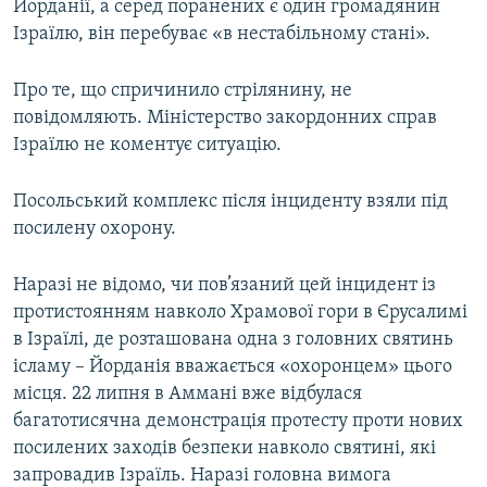
Йорданії, а серед поранених є один громадянин
Ізраїлю, він перебуває «в нестабільному стані».
Про те, що спричинило стрілянину, не
повідомляють. Міністерство закордонних справ
Ізраїлю не коментує ситуацію.
Посольський комплекс після інциденту взяли під
посилену охорону.
Наразі не відомо, чи пов’язаний цей інцидент із
протистоянням навколо Храмової гори в Єрусалимі
в Ізраїлі, де розташована одна з головних святинь
ісламу – Йорданія вважається «охоронцем» цього
місця. 22 липня в Аммані вже відбулася
багатотисячна демонстрація протесту проти нових
посилених заходів безпеки навколо святині, які
запровадив Ізраїль. Наразі головна вимога