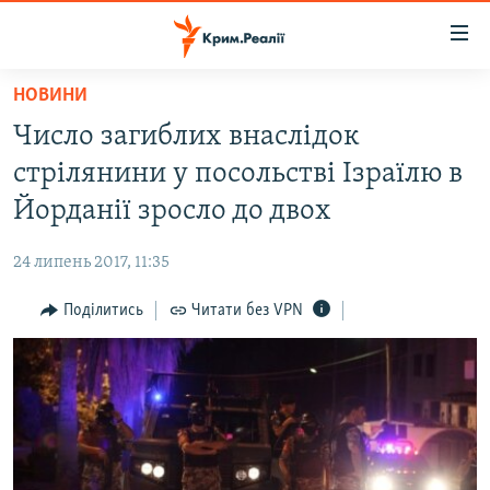
Доступність
посилання
Перейти
НОВИНИ
до
НОВИНИ
Число загиблих внаслідок
основного
ВОДА.КРИМ
матеріалу
стрілянини у посольстві Ізраїлю в
ВІДЕО ТА ФОТО
Перейти
Йорданії зросло до двох
до
ПОЛІТИКА
основної
24 липень 2017, 11:35
БЛОГИ
навігації
Перейти
Поділитись
Читати без VPN
ПОГЛЯД
до
ІНТЕРВ'Ю
пошуку
ВСЕ ЗА ДЕНЬ
СПЕЦПРОЕКТИ
ЯК ОБІЙТИ БЛОКУВАННЯ
ДЕПОРТАЦІЯ