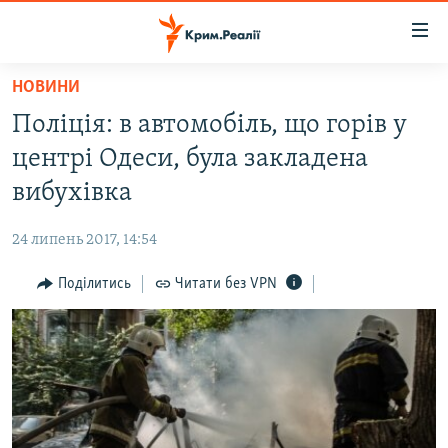
Доступність
посилання
Перейти
НОВИНИ
до
НОВИНИ
Поліція: в автомобіль, що горів у
основного
ВОДА.КРИМ
матеріалу
центрі Одеси, була закладена
ВІДЕО ТА ФОТО
Перейти
вибухівка
до
ПОЛІТИКА
основної
24 липень 2017, 14:54
БЛОГИ
навігації
Перейти
Поділитись
Читати без VPN
ПОГЛЯД
до
ІНТЕРВ'Ю
пошуку
ВСЕ ЗА ДЕНЬ
СПЕЦПРОЕКТИ
ЯК ОБІЙТИ БЛОКУВАННЯ
ДЕПОРТАЦІЯ