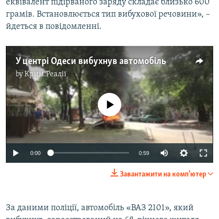
еквівалент підірваного заряду складає близько 600
грамів. Встановлюється тип вибухової речовини», –
йдеться в повідомленні.
У центрі Одеси вибухнув автомобіль
by
Крим.Реалії
No media source currently available
0:00
0:59
Завантажити на комп'ютер
За даними поліції, автомобіль «ВАЗ 2101», який