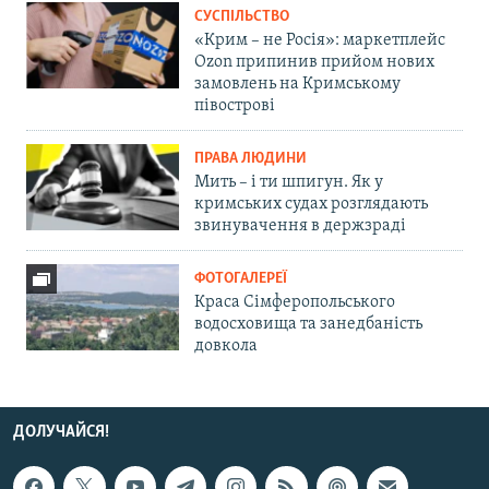
СУСПІЛЬСТВО
«Крим – не Росія»: маркетплейс
Ozon припинив прийом нових
замовлень на Кримському
півострові
ПРАВА ЛЮДИНИ
Мить – і ти шпигун. Як у
кримських судах розглядають
звинувачення в держзраді
ФОТОГАЛЕРЕЇ
Краса Сімферопольського
водосховища та занедбаність
довкола
ДОЛУЧАЙСЯ!