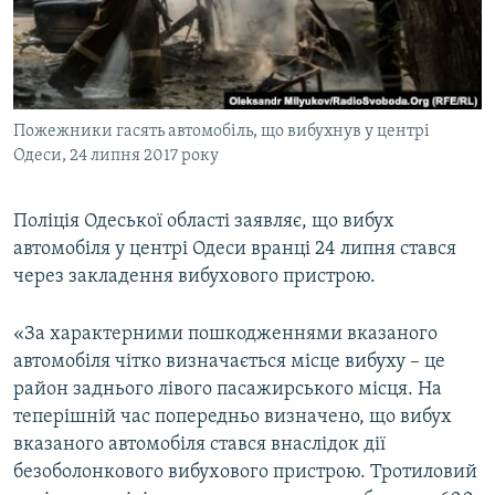
ВІДЕОУРОКИ «ELIFBE»
Русский
СВІДЧЕННЯ ОКУПАЦІЇ
Qırımtatar
УКРАЇНСЬКА ПРОБЛЕМА КРИМУ
Пожежники гасять автомобіль, що вибухнув у центрі
ДОЛУЧАЙСЯ!
ІНФОГРАФІКА
Одеси, 24 липня 2017 року
Поліція Одеської області заявляє, що вибух
Усі сайти RFE/RL
автомобіля у центрі Одеси вранці 24 липня стався
через закладення вибухового пристрою.
«За характерними пошкодженнями вказаного
автомобіля чітко визначається місце вибуху – це
район заднього лівого пасажирського місця. На
теперішній час попередньо визначено, що вибух
вказаного автомобіля стався внаслідок дії
безоболонкового вибухового пристрою. Тротиловий