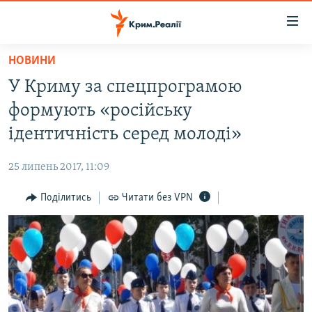
Доступність
посилання
Перейти
НОВИНИ
до
НОВИНИ
У Криму за спецпрограмою
основного
ВОДА.КРИМ
матеріалу
формують «російську
ВІДЕО ТА ФОТО
Перейти
ідентичність серед молоді»
до
ПОЛІТИКА
основної
25 липень 2017, 11:09
БЛОГИ
навігації
Перейти
Поділитись
Читати без VPN
ПОГЛЯД
до
ІНТЕРВ'Ю
пошуку
ВСЕ ЗА ДЕНЬ
СПЕЦПРОЕКТИ
ЯК ОБІЙТИ БЛОКУВАННЯ
ДЕПОРТАЦІЯ