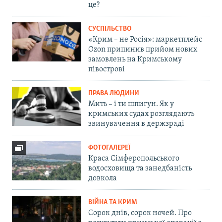
це?
СУСПІЛЬСТВО
«Крим – не Росія»: маркетплейс
Ozon припинив прийом нових
замовлень на Кримському
півострові
ПРАВА ЛЮДИНИ
Мить – і ти шпигун. Як у
кримських судах розглядають
звинувачення в держзраді
ФОТОГАЛЕРЕЇ
Краса Сімферопольського
водосховища та занедбаність
довкола
ВІЙНА ТА КРИМ
Сорок днів, сорок ночей. Про