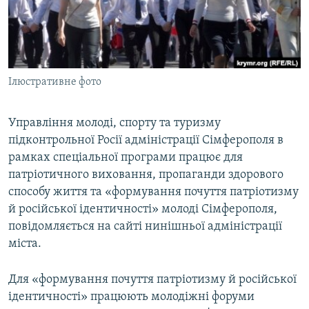
ВІДЕОУРОКИ «ELIFBE»
Русский
СВІДЧЕННЯ ОКУПАЦІЇ
Qırımtatar
УКРАЇНСЬКА ПРОБЛЕМА КРИМУ
Ілюстративне фото
ДОЛУЧАЙСЯ!
ІНФОГРАФІКА
Управління молоді, спорту та туризму
підконтрольної Росії адміністрації Сімферополя в
Усі сайти RFE/RL
рамках спеціальної програми працює для
патріотичного виховання, пропаганди здорового
способу життя та «формування почуття патріотизму
й російської ідентичності» молоді Сімферополя,
повідомляється на сайті нинішньої адміністрації
міста.
Для «формування почуття патріотизму й російської
ідентичності» працюють молодіжні форуми