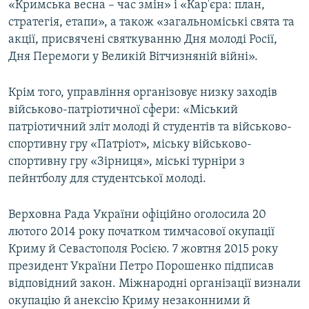
«Кримська весна – час змін» і «Кар'єра: план,
стратегія, етапи», а також «загальноміські свята та
акції, присвячені святкуванню Дня молоді Росії,
Дня Перемоги у Великій Вітчизняній війні».
Крім того, управління організовує низку заходів
військово-патріотичної сфери: «Міський
патріотичний зліт молоді й студентів та військово-
спортивну гру «Патріот», міську військово-
спортивну гру «Зірниця», міські турніри з
пейнтболу для студентської молоді.
Верховна Рада України офіційно оголосила 20
лютого 2014 року початком тимчасової окупації
Криму й Севастополя Росією. 7 жовтня 2015 року
президент України Петро Порошенко підписав
відповідний закон. Міжнародні організації визнали
окупацію й анексію Криму незаконними й