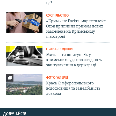
це?
СУСПІЛЬСТВО
«Крим – не Росія»: маркетплейс
Ozon припинив прийом нових
замовлень на Кримському
півострові
ПРАВА ЛЮДИНИ
Мить – і ти шпигун. Як у
кримських судах розглядають
звинувачення в держзраді
ФОТОГАЛЕРЕЇ
Краса Сімферопольського
водосховища та занедбаність
довкола
ДОЛУЧАЙСЯ!