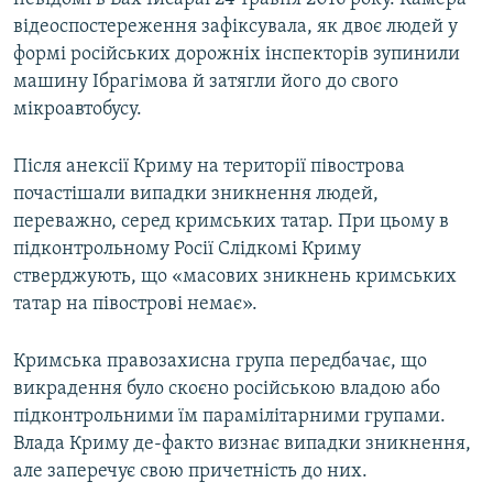
відеоспостереження зафіксувала, як двоє людей у
формі російських дорожніх інспекторів зупинили
машину Ібрагімова й затягли його до свого
мікроавтобусу.
Після анексії Криму на території півострова
почастішали випадки зникнення людей,
переважно, серед кримських татар. При цьому в
підконтрольному Росії Слідкомі Криму
стверджують, що «масових зникнень кримських
татар на півострові немає».
Кримська правозахисна група передбачає, що
викрадення було скоєно російською владою або
підконтрольними їм парамілітарними групами.
Влада Криму де-факто визнає випадки зникнення,
але заперечує свою причетність до них.