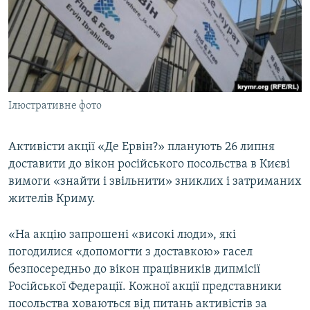
ВІДЕОУРОКИ «ELIFBE»
Русский
СВІДЧЕННЯ ОКУПАЦІЇ
Qırımtatar
УКРАЇНСЬКА ПРОБЛЕМА КРИМУ
ДОЛУЧАЙСЯ!
ІНФОГРАФІКА
Ілюстративне фото
Активісти акції «Де Ервін?» планують 26 липня
Усі сайти RFE/RL
доставити до вікон російського посольства в Києві
вимоги «знайти і звільнити» зниклих і затриманих
жителів Криму.
«На акцію запрошені «високі люди», які
погодилися «допомогти з доставкою» гасел
безпосередньо до вікон працівників дипмісії
Російської Федерації. Кожної акції представники
посольства ховаються від питань активістів за