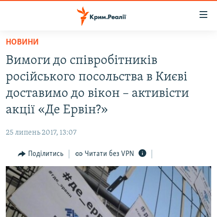
Доступність
посилання
Перейти
НОВИНИ
до
НОВИНИ
Вимоги до співробітників
основного
ВОДА.КРИМ
матеріалу
російського посольства в Києві
ВІДЕО ТА ФОТО
Перейти
доставимо до вікон – активісти
до
ПОЛІТИКА
акції «Де Ервін?»
основної
БЛОГИ
навігації
25 липень 2017, 13:07
Перейти
ПОГЛЯД
до
Поділитись
Читати без VPN
ІНТЕРВ'Ю
пошуку
ВСЕ ЗА ДЕНЬ
СПЕЦПРОЕКТИ
ЯК ОБІЙТИ БЛОКУВАННЯ
ДЕПОРТАЦІЯ