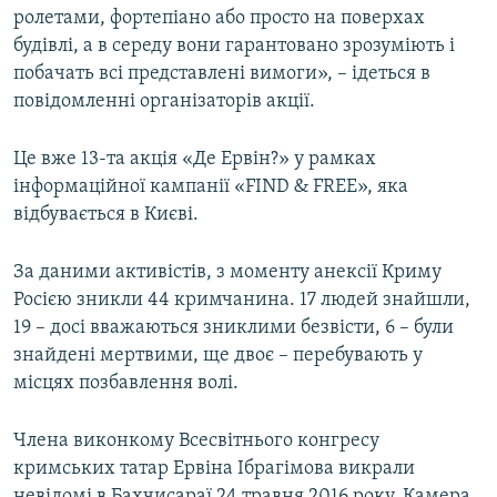
ролетами, фортепіано або просто на поверхах
будівлі, а в середу вони гарантовано зрозуміють і
побачать всі представлені вимоги», – ідеться в
повідомленні організаторів акції.
Це вже 13-та акція «Де Ервін?» у рамках
інформаційної кампанії «FIND & FREE», яка
відбувається в Києві.
За даними активістів, з моменту анексії Криму
Росією зникли 44 кримчанина. 17 людей знайшли,
19 – досі вважаються зниклими безвісти, 6 – були
знайдені мертвими, ще двоє – перебувають у
місцях позбавлення волі.
Члена виконкому Всесвітнього конгресу
кримських татар Ервіна Ібрагімова викрали
невідомі в Бахчисараї 24 травня 2016 року. Камера