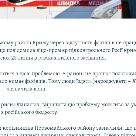
кому районі Криму через відсутність фахівців не пра
це повідомила віце-прем'єр підконтрольного Росії кри
сюк 25 липня в рамках виїзного засідання.
ються з цією проблемою. У районі не працює пологови
але немає фахівців. Тому люди їздять (народжувати –
К
 – зазначила вона.
ариси Опанасюк, вирішити цю проблему можливо за у
 з російського бюджету.
 керівництва Первомайського району зазначили, що 
рні є і з іншими лікарями-спеціалістами. Голова підк