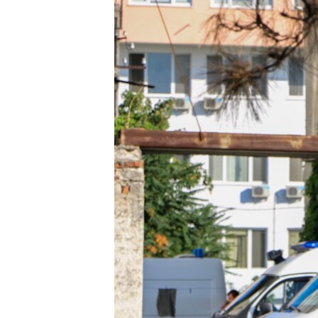
ВІДЕОУРОКИ «ELIFBE»
СВІДЧЕННЯ ОКУПАЦІЇ
УКРАЇНСЬКА ПРОБЛЕМА КРИМУ
ІНФОГРАФІКА