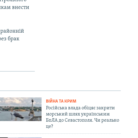
икам внести
у районній
рез брак
ВІЙНА ТА КРИМ
Російська влада обіцяє закрити
морський шлях українським
БпЛА до Севастополя. Чи реально
це?