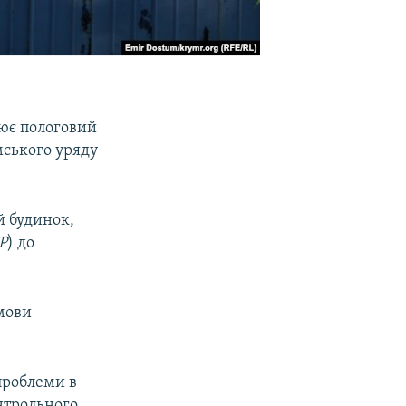
цює пологовий
мського уряду
й будинок,
Р
) до
мови
проблеми в
онтрольного