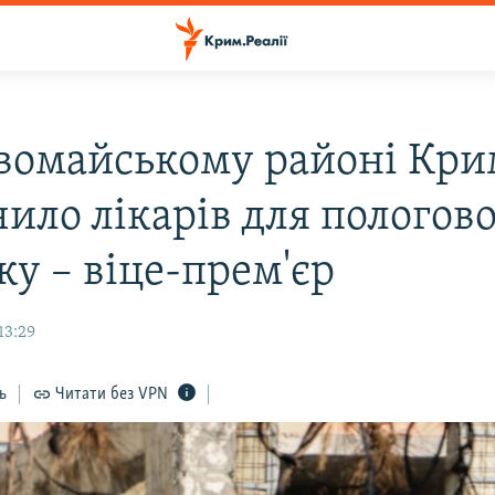
вомайському районі Кри
ило лікарів для пологов
ку – віце-прем'єр
13:29
ь
Читати без VPN