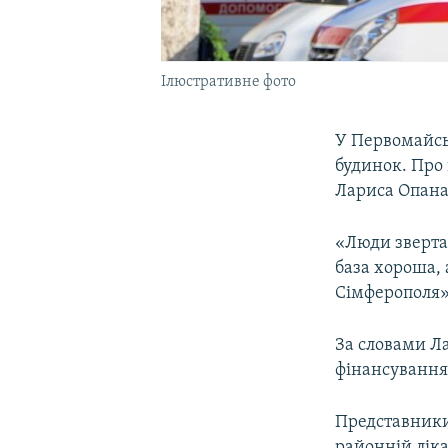
Ілюстративне фото
У Первомайсь
будинок. Про 
Лариса Опана
«Люди зверта
база хороша, 
Сімферополя»,
За словами Л
фінансування
Представники
районній ліка