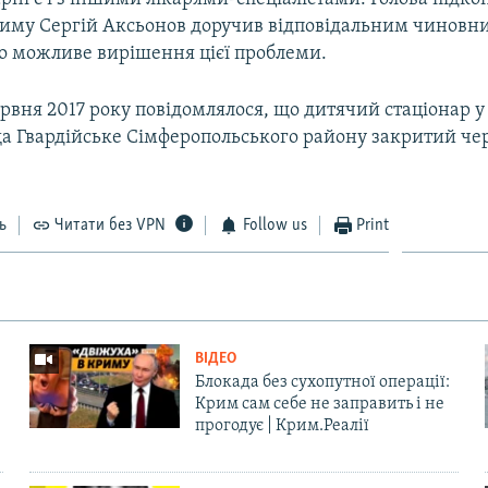
Криму Сергій Аксьонов доручив відповідальним чиновн
ро можливе вирішення цієї проблеми.
рвня 2017 року повідомлялося, що дитячий стаціонар 
ща Гвардійське Сімферопольського району закритий че
ь
Читати без VPN
Follow us
Print
ВІДЕО
Блокада без сухопутної операції:
Крим сам себе не заправить і не
прогодує | Крим.Реалії