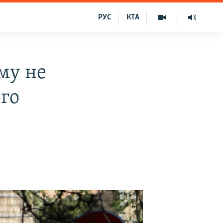
РУС
КТА
му не
ого