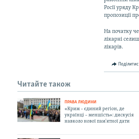
Росії уряду 
пропозиції п
На початку че
лікарні сели
лікарів.
Поділитис
Читайте також
ПРАВА ЛЮДИНИ
«Крим – єдиний регіон, де
українці – меншість»: дискусія
навколо нової пам'ятної дати