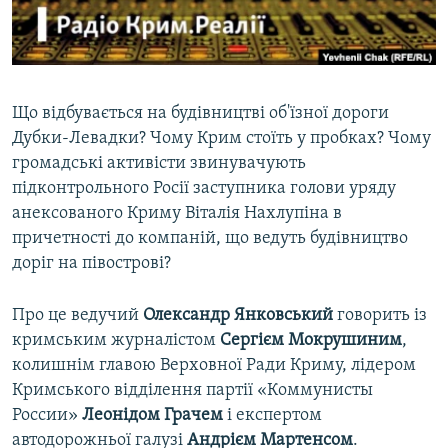
ВІДЕОУРОКИ «ELIFBE»
Русский
СВІДЧЕННЯ ОКУПАЦІЇ
Qırımtatar
УКРАЇНСЬКА ПРОБЛЕМА КРИМУ
Що відбувається на будівництві об'їзної дороги
ДОЛУЧАЙСЯ!
ІНФОГРАФІКА
Дубки-Левадки? Чому Крим стоїть у пробках? Чому
громадські активісти звинувачують
підконтрольного Росії заступника голови уряду
анексованого Криму Віталія Нахлупіна в
Усі сайти RFE/RL
причетності до компаній, що ведуть будівництво
доріг на півострові?
Про це ведучий
Олександр Янковський
говорить із
кримським журналістом
Сергієм Мокрушиним
,
колишнім главою Верховної Ради Криму, лідером
Кримського відділення партії «Коммунисты
России»
Леонідом Грачем
і експертом
автодорожньої галузі
Андрієм Мартенсом
.