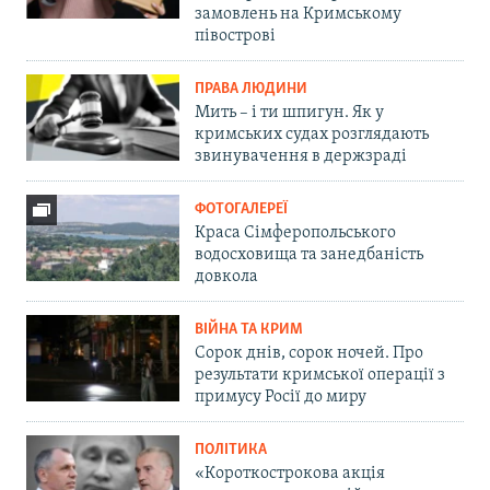
замовлень на Кримському
півострові
ПРАВА ЛЮДИНИ
Мить – і ти шпигун. Як у
кримських судах розглядають
звинувачення в держзраді
ФОТОГАЛЕРЕЇ
Краса Сімферопольського
водосховища та занедбаність
довкола
ВІЙНА ТА КРИМ
Сорок днів, сорок ночей. Про
результати кримської операції з
примусу Росії до миру
ПОЛІТИКА
«Короткострокова акція