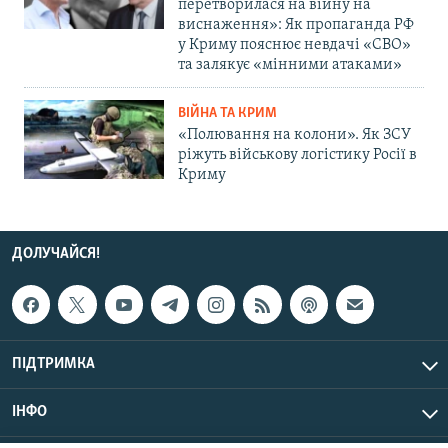
перетворилася на війну на
виснаження»: Як пропаганда РФ
у Криму пояснює невдачі «СВО»
та залякує «мінними атаками»
ВІЙНА ТА КРИМ
«Полювання на колони». Як ЗСУ
ріжуть військову логістику Росії в
Криму
ДОЛУЧАЙСЯ!
ПІДТРИМКА
ІНФО