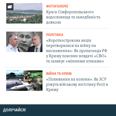
ФОТОГАЛЕРЕЇ
Краса Сімферопольського
водосховища та занедбаність
довкола
ПОЛІТИКА
«Короткострокова акція
перетворилася на війну на
виснаження»: Як пропаганда РФ
у Криму пояснює невдачі «СВО»
та залякує «мінними атаками»
ВІЙНА ТА КРИМ
«Полювання на колони». Як ЗСУ
ріжуть військову логістику Росії в
Криму
ДОЛУЧАЙСЯ!