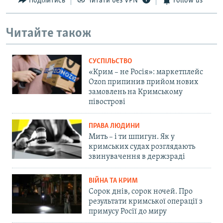
Поділитись
Читати без VPN
Follow us
Читайте також
СУСПІЛЬСТВО
«Крим – не Росія»: маркетплейс
Ozon припинив прийом нових
замовлень на Кримському
півострові
ПРАВА ЛЮДИНИ
Мить – і ти шпигун. Як у
кримських судах розглядають
звинувачення в держзраді
ВІЙНА ТА КРИМ
Сорок днів, сорок ночей. Про
результати кримської операції з
примусу Росії до миру