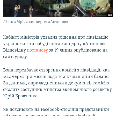
ВІДЕОУРОКИ «ELIFBE»
Русский
СВІДЧЕННЯ ОКУПАЦІЇ
Qırımtatar
Літак «Мрія» концерну «Антонов»
УКРАЇНСЬКА ПРОБЛЕМА КРИМУ
ДОЛУЧАЙСЯ!
ІНФОГРАФІКА
Кабінет міністрів ухвалив рішення про ліквідацію
українського авіабудівного концерну «Антонов».
Відповідну
постанову
за 19 липня опубліковано на
Усі сайти RFE/RL
сайті уряду.
Вона передбачає створення комісії з ліквідації, яка
має через три місяці подати ліквідаційний баланс.
За даними, оприлюдненими в документі, комісію
очолить заступник міністра економічного розвитку
Юрій Бровченко.
Як пояснюють на Facebook-сторінці представники