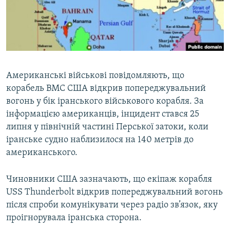
ВІДЕОУРОКИ «ELIFBE»
Русский
СВІДЧЕННЯ ОКУПАЦІЇ
Qırımtatar
УКРАЇНСЬКА ПРОБЛЕМА КРИМУ
ДОЛУЧАЙСЯ!
ІНФОГРАФІКА
Американські військові повідомляють, що
корабель ВМС США відкрив попереджувальний
вогонь у бік іранського військового корабля. За
Усі сайти RFE/RL
інформацією американців, інцидент стався 25
липня у північній частині Перської затоки, коли
іранське судно наблизилося на 140 метрів до
американського.
Чиновники США зазначають, що екіпаж корабля
USS Thunderbolt відкрив попереджувальний вогонь
після спроби комунікувати через радіо зв’язок, яку
проігнорувала іранська сторона.