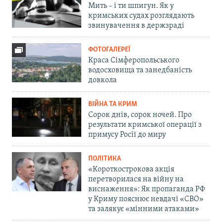
Мить – і ти шпигун. Як у
кримських судах розглядають
звинувачення в держзраді
ФОТОГАЛЕРЕЇ
Краса Сімферопольського
водосховища та занедбаність
довкола
ВІЙНА ТА КРИМ
Сорок днів, сорок ночей. Про
результати кримської операції з
примусу Росії до миру
ПОЛІТИКА
«Короткострокова акція
перетворилася на війну на
виснаження»: Як пропаганда РФ
у Криму пояснює невдачі «СВО»
та залякує «мінними атаками»