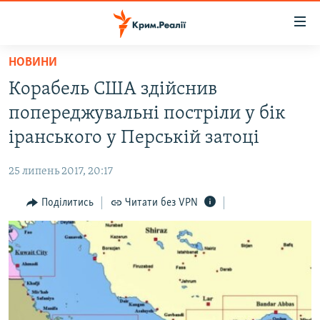
Доступність
посилання
Перейти
НОВИНИ
до
НОВИНИ
Корабель США здійснив
основного
ВОДА.КРИМ
матеріалу
попереджувальні постріли у бік
ВІДЕО ТА ФОТО
Перейти
іранського у Перській затоці
до
ПОЛІТИКА
основної
25 липень 2017, 20:17
БЛОГИ
навігації
Перейти
Поділитись
Читати без VPN
ПОГЛЯД
до
ІНТЕРВ'Ю
пошуку
ВСЕ ЗА ДЕНЬ
СПЕЦПРОЕКТИ
ЯК ОБІЙТИ БЛОКУВАННЯ
ДЕПОРТАЦІЯ