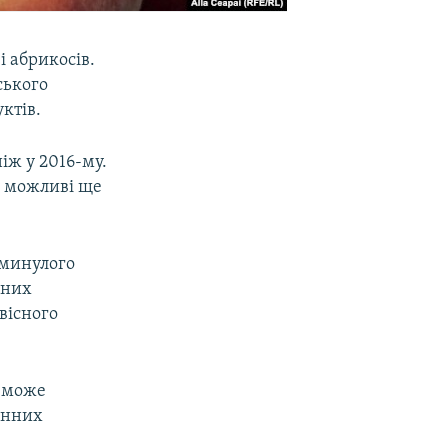
і абрикосів.
ського
ктів.
іж у 2016-му.
у можливі ще
 минулого
дних
вісного
я може
енних