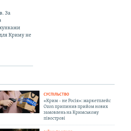
в. За
в
рахунками
 для Криму не
СУСПІЛЬСТВО
«Крим – не Росія»: маркетплейс
Ozon припинив прийом нових
замовлень на Кримському
півострові