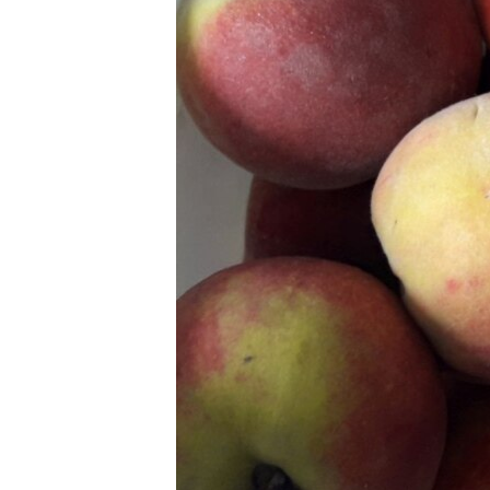
ВІДЕОУРОКИ «ELIFBE»
СВІДЧЕННЯ ОКУПАЦІЇ
УКРАЇНСЬКА ПРОБЛЕМА КРИМУ
ІНФОГРАФІКА