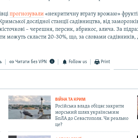
івці
прогнозували
«некритичну втрату врожаю» фрукті
римської дослідної станції садівництва, від заморозкі
істочкові – черешня, персик, абрикос, алича. За під
ати можуть скласти 20-30%, що, за словами садівників,
ь
Читати без VPN
Follow us
Print
ВІЙНА ТА КРИМ
Російська влада обіцяє закрити
морський шлях українським
БпЛА до Севастополя. Чи реально
це?