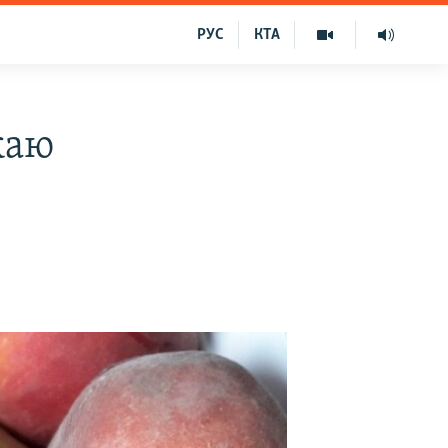
РУС
КТА
жаю