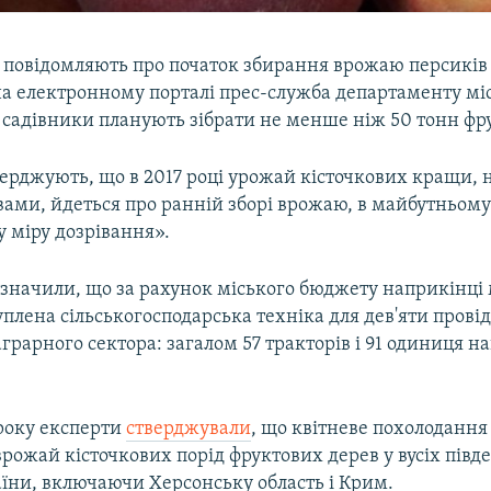
 повідомляють про початок збирання врожаю персиків 
на електронному порталі прес-служба департаменту мі
 садівники планують зібрати не менше ніж 50 тонн фру
рджують, що в 2017 році урожай кісточкових кращи, н
овами, йдеться про ранній зборі врожаю, в майбутньом
 у міру дозрівання».
зазначили, що за рахунок міського бюджету наприкінці
уплена сільськогосподарська техніка для дев'яти прові
грарного сектора: загалом 57 тракторів і 91 одиниця на
 року експерти
стверджували
, що квітневе похолоданн
рожай кісточкових порід фруктових дерев у вусіх півд
аїни, включаючи Херсонську область і Крим.