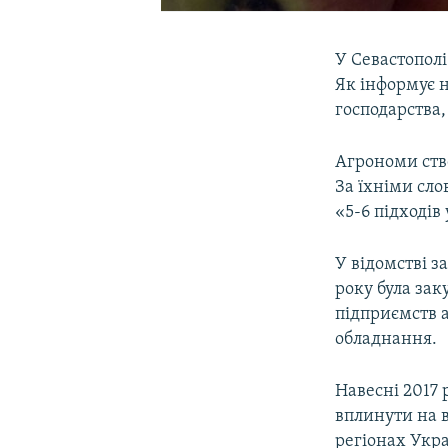
У Севастополі
Як інформує 
господарства,
Агрономи стве
За їхніми сл
«5-6 підходів
У відомстві 
року була зак
підприємств а
обладнання.
Навесні 2017
вплинути на в
регіонах Укр