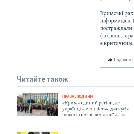
Кримські фах
інформацією К
постраждали к
фахівців, втр
є критичним.
Поділитис
Читайте також
ПРАВА ЛЮДИНИ
«Крим – єдиний регіон, де
українці – меншість»: дискусія
навколо нової пам'ятної дати