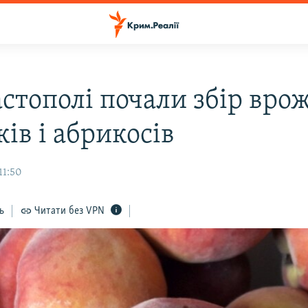
астополі почали збір вро
ів і абрикосів
11:50
ь
Читати без VPN