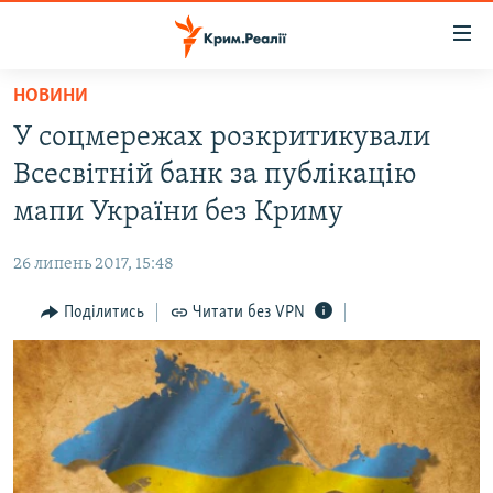
Доступність
посилання
Перейти
НОВИНИ
до
НОВИНИ
У соцмережах розкритикували
основного
ВОДА.КРИМ
матеріалу
Всесвітній банк за публікацію
ВІДЕО ТА ФОТО
Перейти
мапи України без Криму
до
ПОЛІТИКА
основної
26 липень 2017, 15:48
БЛОГИ
навігації
Перейти
Поділитись
Читати без VPN
ПОГЛЯД
до
ІНТЕРВ'Ю
пошуку
ВСЕ ЗА ДЕНЬ
СПЕЦПРОЕКТИ
ЯК ОБІЙТИ БЛОКУВАННЯ
ДЕПОРТАЦІЯ