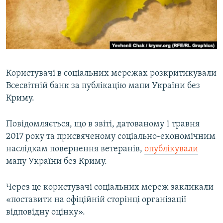
ВІДЕОУРОКИ «ELIFBE»
Русский
СВІДЧЕННЯ ОКУПАЦІЇ
Qırımtatar
УКРАЇНСЬКА ПРОБЛЕМА КРИМУ
ДОЛУЧАЙСЯ!
ІНФОГРАФІКА
Користувачі в соціальних мережах розкритикували
Всесвітній банк за публікацію мапи України без
Криму.
Усі сайти RFE/RL
Повідомляється, що в звіті, датованому 1 травня
2017 року та присвяченому соціально-економічним
наслідкам повернення ветеранів,
опублікували
мапу України без Криму.
Через це користувачі соціальних мереж закликали
«поставити на офіційній сторінці організації
відповідну оцінку».