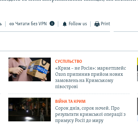
ь
Читати без VPN
Follow us
Print
СУСПІЛЬСТВО
«Крим – не Росія»: маркетплейс
Ozon припинив прийом нових
замовлень на Кримському
півострові
ВІЙНА ТА КРИМ
Сорок днів, сорок ночей. Про
результати кримської операції з
примусу Росії до миру