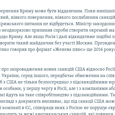
вернення Криму може бути віддаленим. Поки нинішні
вий, ніякого повернення, ніякого послаблення санкцій
римського питання не відбудеться. Міністр закордонни
в неодноразово припиняв спроби створити окремий м
одо Криму. Але якщо Росія і далі відкидатиме подібні п
творити такий майданчик без участі Москви. Президен
нко говорив про формат «Женева плюс» ще 2016 року»,
про запровадження нових санкцій США відносно Росії 
и України, серед іншого, передбачає обмеження на спі
сіб з США не тільки безпосередньо з підсанкційними 
 особами, у першу чергу в Росії, але і з компаніями а
 які йдуть на таке співробітництво з підсанкційними. 
игляді з документа випливає, що під санкції США мож
і компанії в ЄС, співпраця яких з Росією не порушує є
 виходить за межі американських санкцій, які повинен