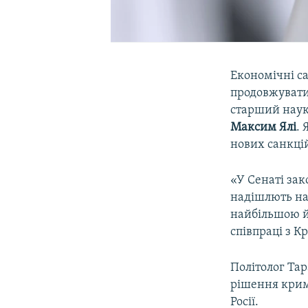
Економічні са
продовжувати
старший науко
Максим Ялі
. 
нових санкці
«У Сенаті зак
надішлють на
найбільшою йм
співпраці з К
Політолог Тар
рішення кримс
Росії.