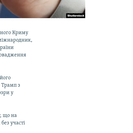
ваного Криму
-міжнародник,
країни
провадження
 його
 Трамп з
озри у
, що на
 без участі