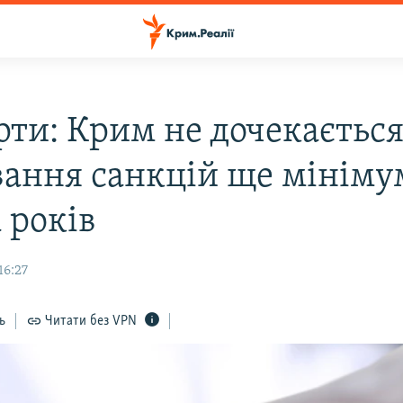
рти: Крим не дочекаєтьс
вання санкцій ще мініму
 років
16:27
ь
Читати без VPN