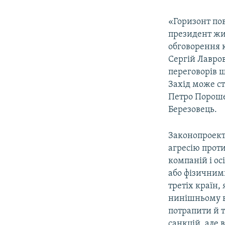
«Горизонт по
президент жи
обговорення к
Сергій Лавро
переговорів щ
Захід може с
Петро Пороше
Березовець.
Законопроект 
агресію прот
компаній і о
або фізичними
третіх країн,
нинішньому в
потрапити й т
санкцій, але