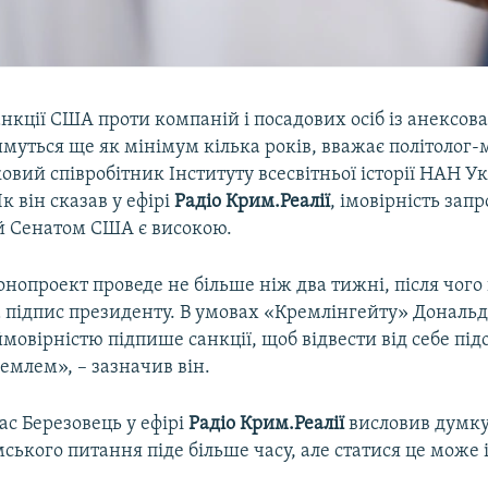
нкції США проти компаній і посадових осіб із анексо
муться ще як мінімум кілька років, вважає політолог
вий співробітник Інституту всесвітньої історії НАН У
Як він сказав у ефірі
Радіо Крим.Реалії
, імовірність за
й Сенатом США є високою.
онопроект проведе не більше ніж два тижні, після чого
 підпис президенту. В умовах «Кремлінгейту» Дональд
овірністю підпише санкції, щоб відвести від себе під
ремлем», – зазначив він.
ас Березовець у ефірі
Радіо Крим.Реалії
висловив думку
ького питання піде більше часу, але статися це може і