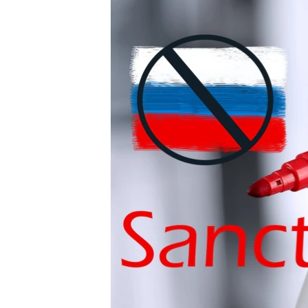
ВІДЕОУРОКИ «ELIFBE»
СВІДЧЕННЯ ОКУПАЦІЇ
УКРАЇНСЬКА ПРОБЛЕМА КРИМУ
ІНФОГРАФІКА