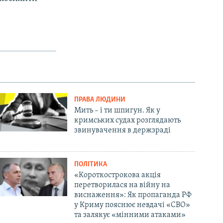
ПРАВА ЛЮДИНИ
Мить – і ти шпигун. Як у
кримських судах розглядають
звинувачення в держзраді
ПОЛІТИКА
«Короткострокова акція
перетворилася на війну на
виснаження»: Як пропаганда РФ
у Криму пояснює невдачі «СВО»
та залякує «мінними атаками»