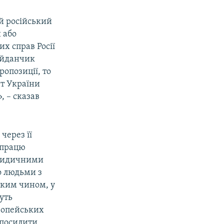
й російський
 або
х справ Росії
айданчик
ропозиції, то
т України
 – сказав
через її
впрацю
юридичними
бо людьми з
Таким чином, у
уть
вропейських
 посилити