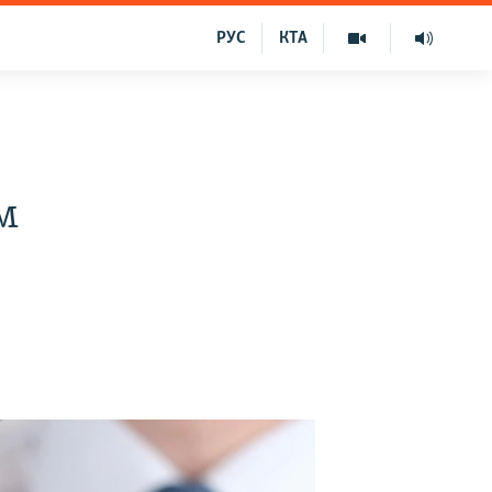
РУС
КТА
я
м