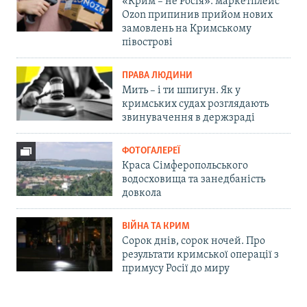
«Крим – не Росія»: маркетплейс
Ozon припинив прийом нових
замовлень на Кримському
півострові
ПРАВА ЛЮДИНИ
Мить – і ти шпигун. Як у
кримських судах розглядають
звинувачення в держзраді
ФОТОГАЛЕРЕЇ
Краса Сімферопольського
водосховища та занедбаність
довкола
ВІЙНА ТА КРИМ
Сорок днів, сорок ночей. Про
результати кримської операції з
примусу Росії до миру