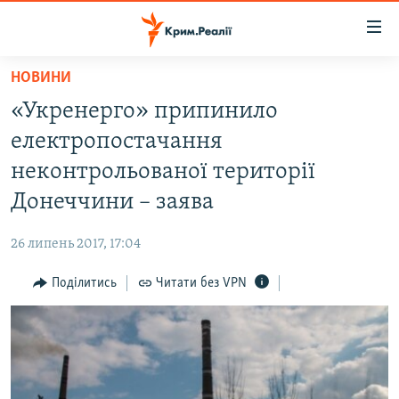
Доступність
посилання
Перейти
НОВИНИ
до
НОВИНИ
«Укренерго» припинило
основного
ВОДА.КРИМ
матеріалу
електропостачання
ВІДЕО ТА ФОТО
Перейти
неконтрольованої території
до
ПОЛІТИКА
Донеччини – заява
основної
БЛОГИ
навігації
26 липень 2017, 17:04
Перейти
ПОГЛЯД
до
Поділитись
Читати без VPN
ІНТЕРВ'Ю
пошуку
ВСЕ ЗА ДЕНЬ
СПЕЦПРОЕКТИ
ЯК ОБІЙТИ БЛОКУВАННЯ
ДЕПОРТАЦІЯ