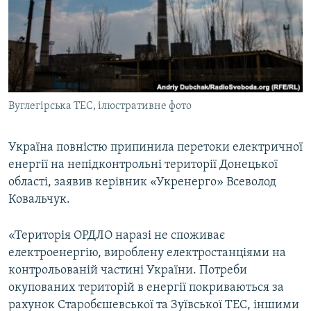
ВІДЕОУРОКИ «ELIFBE»
Русский
СВІДЧЕННЯ ОКУПАЦІЇ
Qırımtatar
УКРАЇНСЬКА ПРОБЛЕМА КРИМУ
ДОЛУЧАЙСЯ!
ІНФОГРАФІКА
Вуглегірська ТЕС, ілюстративне фото
Україна повністю припинила перетоки електричної
Усі сайти RFE/RL
енергії на непідконтрольні території Донецької
області, заявив керівник «Укренерго» Всеволод
Ковальчук.
«Територія ОРДЛО наразі не споживає
електроенергію, вироблену електростанціями на
контрольованій частині України. Потреби
окупованих територій в енергії покриваються за
рахунок Старобєшевської та Зуївської ТЕС, іншими