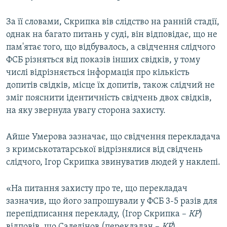
За її словами, Скрипка вів слідство на ранній стадії,
однак на багато питань у суді, він відповідає, що не
пам'ятає того, що відбувалось, а свідчення слідчого
ФСБ різняться від показів інших свідків, у тому
числі відрізняється інформація про кількість
допитів свідків, місце їх допитів, також слідчий не
зміг пояснити ідентичність свідчень двох свідків,
на яку звернула увагу сторона захисту.
Айше Умерова зазначає, що свідчення перекладача
з кримськотатарської відрізнялися від свідчень
слідчого, Ігор Скрипка звинуватив людей у наклепі.
«На питання захисту про те, що перекладач
зазначив, що його запрошували у ФСБ 3-5 разів для
перепідписання перекладу, (Ігор Скрипка –
КР
)
відповів, що Саледінов (перекладач –
КР
)