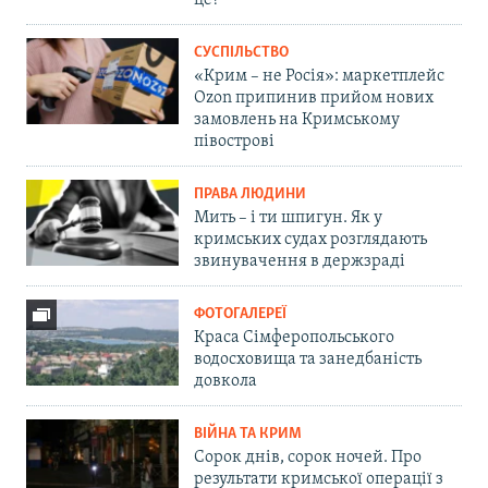
це?
СУСПІЛЬСТВО
«Крим – не Росія»: маркетплейс
Ozon припинив прийом нових
замовлень на Кримському
півострові
ПРАВА ЛЮДИНИ
Мить – і ти шпигун. Як у
кримських судах розглядають
звинувачення в держзраді
ФОТОГАЛЕРЕЇ
Краса Сімферопольського
водосховища та занедбаність
довкола
ВІЙНА ТА КРИМ
Сорок днів, сорок ночей. Про
результати кримської операції з