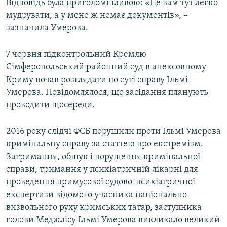
Відповідь була приголомшливою: «Це вам тут легко
мудрувати, а у мене ж немає документів», –
зазначила Умерова.
7 червня підконтрольний Кремлю
Сімферопольський районний суд в анексовному
Криму почав розглядати по суті справу Ільмі
Умерова. Повідомлялося, що засідання планують
проводити щосереди.
2016 року слідчі ФСБ порушили проти Ільмі Умерова
кримінальну справу за статтею про екстремізм.
Затримання, обшук і порушення кримінальної
справи, тримання у психіатричній лікарні для
проведення примусової судово-психіатричної
експертизи відомого учасника національно-
визвольного руху кримських татар, заступника
голови Меджлісу Ільмі Умерова викликало великий