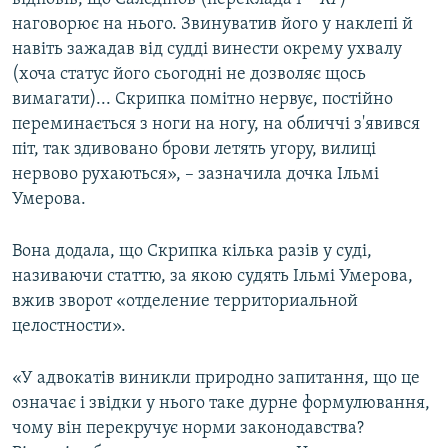
наговорює на нього. Звинуватив його у наклепі й
навіть зажадав від судді винести окрему ухвалу
(хоча статус його сьогодні не дозволяє щось
вимагати)... Скрипка помітно нервує, постійно
переминається з ноги на ногу, на обличчі з'явився
піт, так здивовано брови летять угору, вилиці
нервово рухаються», – зазначила дочка Ільмі
Умерова.
Вона додала, що Скрипка кілька разів у суді,
називаючи статтю, за якою судять Ільмі Умерова,
вжив зворот «отделение территориальной
целостности».
«У адвокатів виникли природно запитання, що це
означає і звідки у нього таке дурне формулювання,
чому він перекручує норми законодавства?