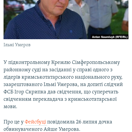
ВІДЕОУРОКИ «ELIFBE»
Русский
СВІДЧЕННЯ ОКУПАЦІЇ
Qırımtatar
УКРАЇНСЬКА ПРОБЛЕМА КРИМУ
ДОЛУЧАЙСЯ!
ІНФОГРАФІКА
Ільмі Умеров
У підконтрольному Кремлю Сімферопольському
Усі сайти RFE/RL
районному суді на засіданні у справі одного з
лідерів кримськотатарського національного руху,
заарештованого Ільмі Умерова, на допиті слідчий
ФСБ Ігор Скрипка дав свідчення, що суперечать
свідченням перекладача з кримськотатарської
мови.
Про це у
Фейсбуці
повідомила 26 липня дочка
обвинуваченого Айше Умерова.