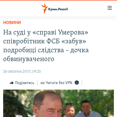
Доступність
посилання
Перейти
НОВИНИ
до
НОВИНИ
На суді у «справі Умерова»
основного
ВОДА.КРИМ
матеріалу
співробітник ФСБ «забув»
ВІДЕО ТА ФОТО
Перейти
подробиці слідства – дочка
до
ПОЛІТИКА
обвинуваченого
основної
БЛОГИ
навігації
26 липень 2017, 19:25
Перейти
ПОГЛЯД
до
Поділитись
Читати без VPN
ІНТЕРВ'Ю
пошуку
ВСЕ ЗА ДЕНЬ
СПЕЦПРОЕКТИ
ЯК ОБІЙТИ БЛОКУВАННЯ
ДЕПОРТАЦІЯ