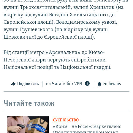
38 на період закриття руху всіх видів транспорту на
вулиці Трьохсвятительській, вулиці Хрещатик (на
відрізку від вулиці Богдана Хмельницького до
Європейської площі), Володимирському узвозі,
вулиці Грушевського (на відрізку від вулиці
Шовковичної до Європейської площі).
Від станції метро «Арсенальна» до Києво-
Печерської лаври чергують співробітники
Національної поліції та Національної гвардії.
Поділитись
Читати без VPN
Follow us
Читайте також
СУСПІЛЬСТВО
«Крим – не Росія»: маркетплейс
Ozon припинив прийом нових