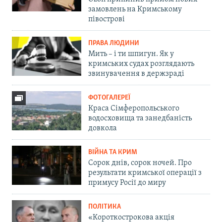
замовлень на Кримському
півострові
ПРАВА ЛЮДИНИ
Мить – і ти шпигун. Як у
кримських судах розглядають
звинувачення в держзраді
ФОТОГАЛЕРЕЇ
Краса Сімферопольського
водосховища та занедбаність
довкола
ВІЙНА ТА КРИМ
Сорок днів, сорок ночей. Про
результати кримської операції з
примусу Росії до миру
ПОЛІТИКА
«Короткострокова акція