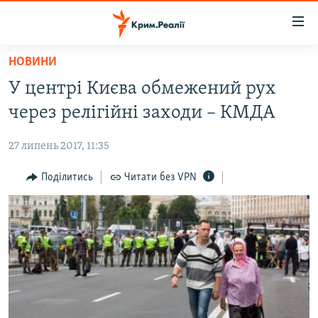
Доступність
посилання
Перейти
НОВИНИ
до
НОВИНИ
У центрі Києва обмежений рух
основного
ВОДА.КРИМ
матеріалу
через релігійні заходи – КМДА
ВІДЕО ТА ФОТО
Перейти
до
27 липень 2017, 11:35
ПОЛІТИКА
основної
БЛОГИ
Поділитись
Читати без VPN
навігації
Перейти
ПОГЛЯД
до
ІНТЕРВ'Ю
пошуку
ВСЕ ЗА ДЕНЬ
СПЕЦПРОЕКТИ
ЯК ОБІЙТИ БЛОКУВАННЯ
ДЕПОРТАЦІЯ