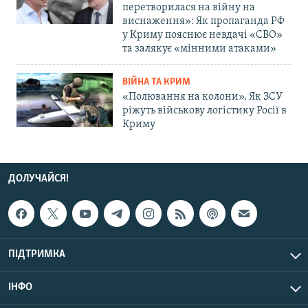
перетворилася на війну на
виснаження»: Як пропаганда РФ
у Криму пояснює невдачі «СВО»
та залякує «мінними атаками»
ВІЙНА ТА КРИМ
«Полювання на колони». Як ЗСУ
ріжуть військову логістику Росії в
Криму
ДОЛУЧАЙСЯ!
ПІДТРИМКА
ІНФО