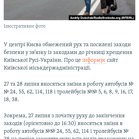
ВІДЕОУРОКИ «ELIFBE»
Русский
СВІДЧЕННЯ ОКУПАЦІЇ
Qırımtatar
Ілюстративне фото
УКРАЇНСЬКА ПРОБЛЕМА КРИМУ
ДОЛУЧАЙСЯ!
ІНФОГРАФІКА
У центрі Києва обмежений рух та посилені заходи
безпеки у зв’язку із заходами до річниці хрещення
Київської Русі-України. Про це
інформує
сайт
Усі сайти RFE/RL
Київської міськдержадміністрації.
27 та 28 липня вносяться зміни в роботу автобусів №
№ 24, 55, 62, 114, 118 і тролейбусів №№ 5, 6, 8, 9, 16, 17,
18, 38.
Зокрема, 27 липня з початку руху до закінчення
заходів (орієнтовно до 16:30) вносяться зміни в
роботу автобусів №№ 24, 55, 62, 114 і тролейбусів №