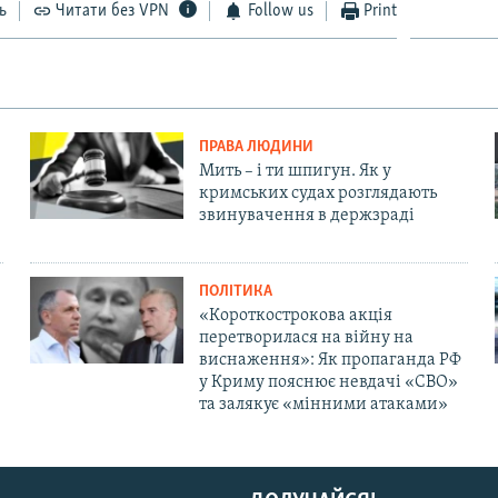
ь
Читати без VPN
Follow us
Print
ПРАВА ЛЮДИНИ
Мить – і ти шпигун. Як у
кримських судах розглядають
звинувачення в держзраді
ПОЛІТИКА
«Короткострокова акція
перетворилася на війну на
виснаження»: Як пропаганда РФ
у Криму пояснює невдачі «СВО»
та залякує «мінними атаками»