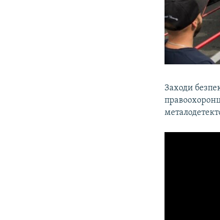
Заходи безпек
правоохоронці
металодетекто