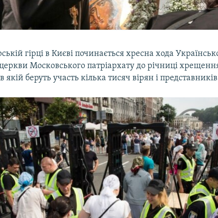
ькій гірці в Києві починається хресна хода Українськ
 церкви Московського патріархату до річниці хрещення
 в якій беруть участь кілька тисяч вірян і представникі