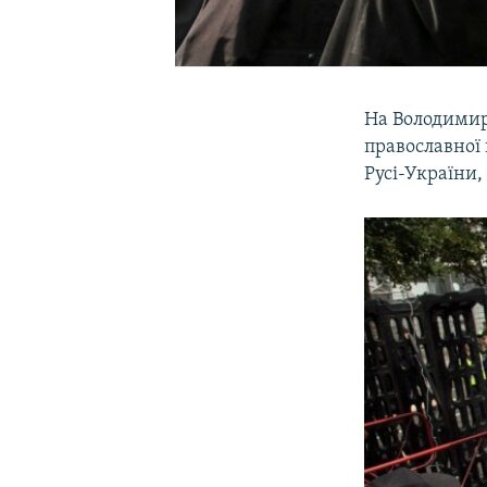
На Володимирс
православної
Русі-України,