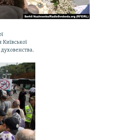
ої
 Київської
в духовенства.