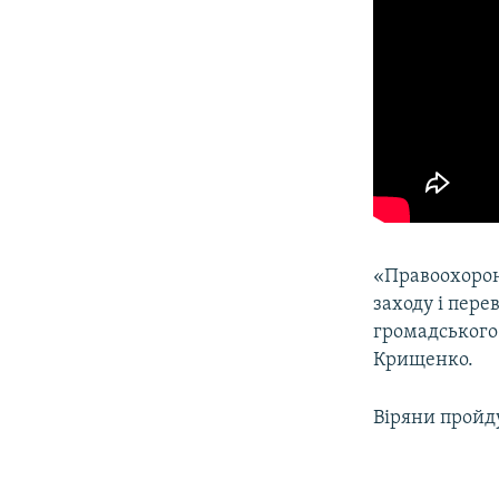
«Правоохоронц
заходу і пере
громадського 
Крищенко.
Віряни пройд