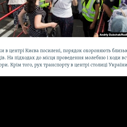
и в центрі Києва посилені, порядок охороняють близько
в. На підходах до місця проведення молебню і ходи в
ри. Крім того, рух транспорту в центрі столиці Украї