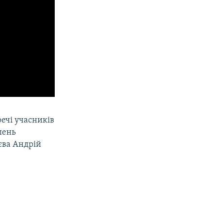
речі учасників
шень
иєва Андрій