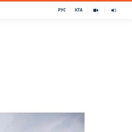
РУС
КТА