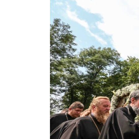
ВІДЕОУРОКИ «ELIFBE»
СВІДЧЕННЯ ОКУПАЦІЇ
УКРАЇНСЬКА ПРОБЛЕМА КРИМУ
ІНФОГРАФІКА