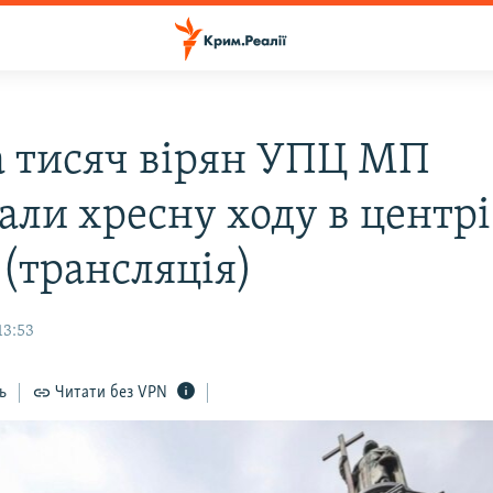
а тисяч вірян УПЦ МП
али хресну ходу в центрі
 (трансляція)
13:53
ь
Читати без VPN