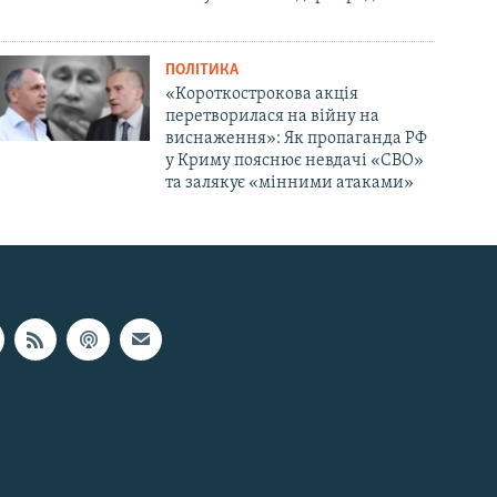
ПОЛІТИКА
«Короткострокова акція
перетворилася на війну на
виснаження»: Як пропаганда РФ
у Криму пояснює невдачі «СВО»
та залякує «мінними атаками»