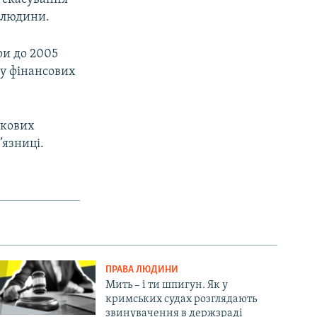
 людини.
ри до 2005
 у фінансових
ткових
’язниці.
ПРАВА ЛЮДИНИ
Мить – і ти шпигун. Як у
кримських судах розглядають
звинувачення в держзраді