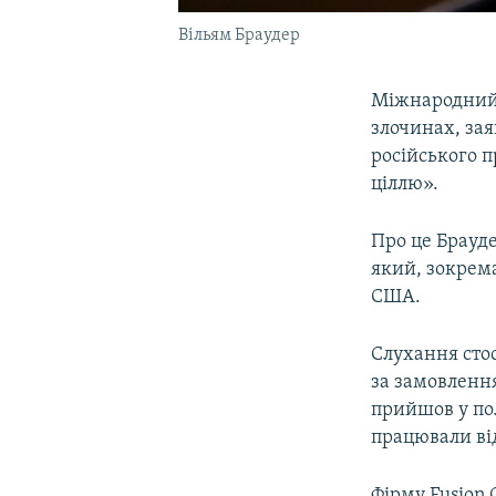
Вільям Браудер
Міжнародний 
злочинах, зая
російського 
ціллю».
Про це Брауде
який, зокрем
США.
Слухання стос
за замовленн
прийшов у по
працювали від
Фірму Fusion 