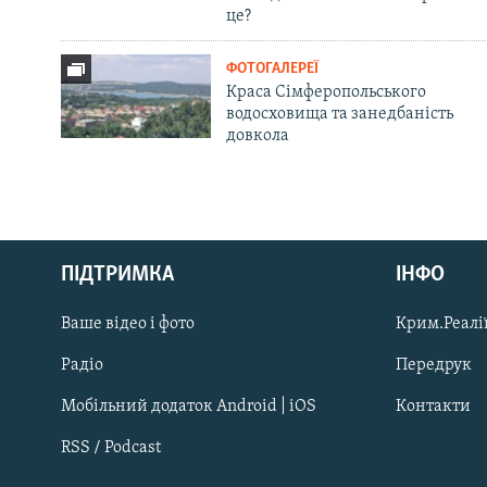
це?
ФОТОГАЛЕРЕЇ
Краса Сімферопольського
водосховища та занедбаність
довкола
Русский
ПІДТРИМКА
ІНФО
Qırımtatar
Ваше відео і фото
Крим.Реалії
ДОЛУЧАЙСЯ!
Радіо
Передрук
Мобільний додаток Android | iOS
Контакти
RSS / Podcast
Усі сайти RFE/RL