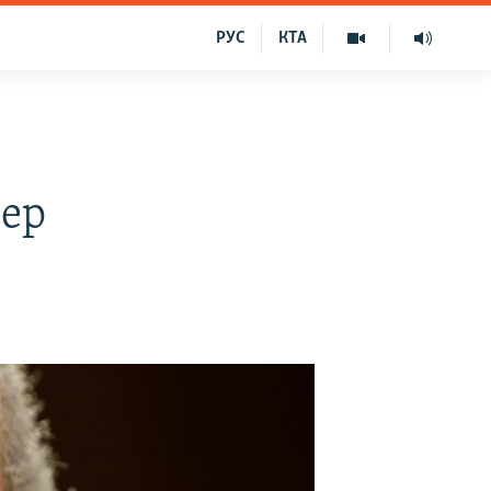
РУС
КТА
дер