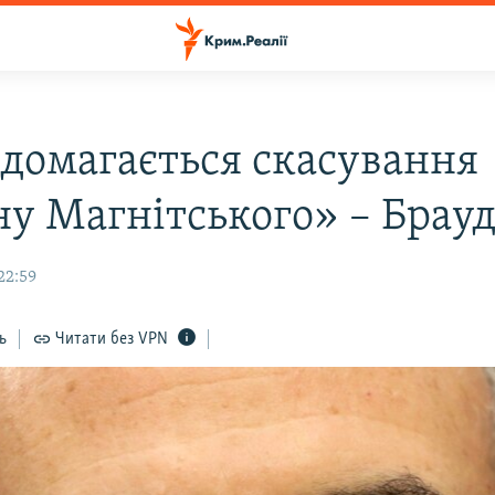
 домагається скасування
ну Магнітського» – Брау
22:59
ь
Читати без VPN