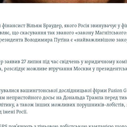
фінансист Вільям Браудер, якого Росія звинувачує у ф
вляє, що скасування так званого «закону Магнітського
президента Володимира Путіна є «найважливішою зак
р заявив 27 липня під час свідчень у юридичному коміт
а, розслідує можливе втручання Москви у президентськ
увалися вашингтонської дослідницької фірми Fusion GP
ям непристойного досьє на Дональда Трампа перед тим,
літику, а також інших можливих порушників-лобістів, 
 імені Росії.
GPS пов’язують з тіньовою лобістською кампанією щод