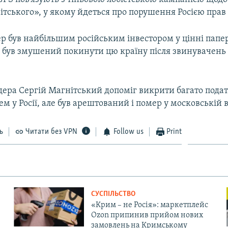
ітського», у якому йдеться про порушення Росією прав
ер був найбільшим російським інвестором у цінні папе
н був змушений покинути цю країну після звинувачень
дера Сергій Магнітський допоміг викрити багато пода
м у Росії, але був арештований і помер у московській в
ь
Читати без VPN
Follow us
Print
СУСПІЛЬСТВО
«Крим – не Росія»: маркетплейс
Ozon припинив прийом нових
замовлень на Кримському