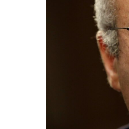
ВІДЕОУРОКИ «ELIFBE»
СВІДЧЕННЯ ОКУПАЦІЇ
УКРАЇНСЬКА ПРОБЛЕМА КРИМУ
ІНФОГРАФІКА