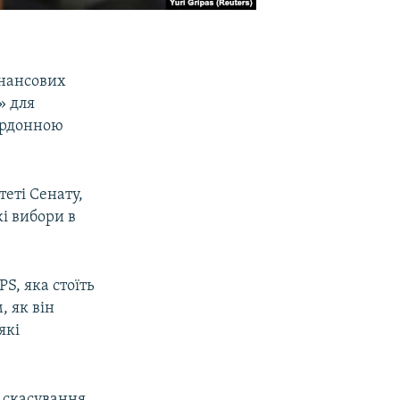
інансових
» для
ордонною
еті Сенату,
і вибори в
S, яка стоїть
 як він
які
о скасування