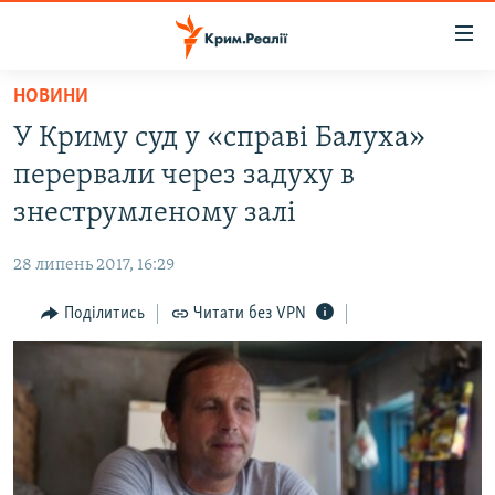
Доступність
посилання
Перейти
НОВИНИ
до
НОВИНИ
У Криму суд у «справі Балуха»
основного
ВОДА.КРИМ
матеріалу
перервали через задуху в
ВІДЕО ТА ФОТО
Перейти
знеструмленому залі
до
ПОЛІТИКА
основної
28 липень 2017, 16:29
БЛОГИ
навігації
Перейти
Поділитись
Читати без VPN
ПОГЛЯД
до
ІНТЕРВ'Ю
пошуку
ВСЕ ЗА ДЕНЬ
СПЕЦПРОЕКТИ
ЯК ОБІЙТИ БЛОКУВАННЯ
ДЕПОРТАЦІЯ