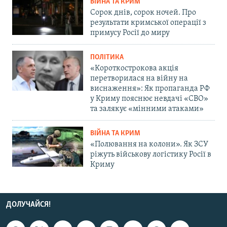
ВІЙНА ТА КРИМ
Сорок днів, сорок ночей. Про
результати кримської операції з
примусу Росії до миру
ПОЛІТИКА
«Короткострокова акція
перетворилася на війну на
виснаження»: Як пропаганда РФ
у Криму пояснює невдачі «СВО»
та залякує «мінними атаками»
ВІЙНА ТА КРИМ
«Полювання на колони». Як ЗСУ
ріжуть військову логістику Росії в
Криму
ДОЛУЧАЙСЯ!