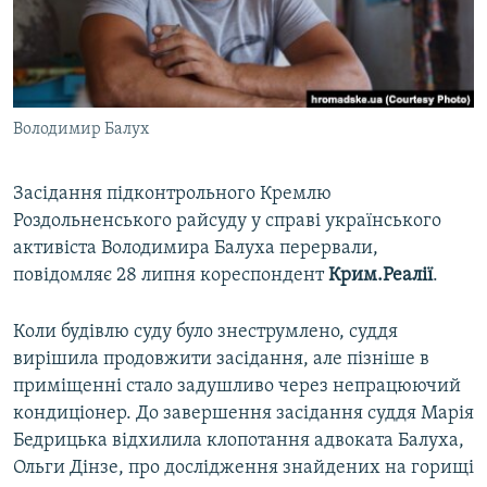
ВІДЕОУРОКИ «ELIFBE»
Русский
СВІДЧЕННЯ ОКУПАЦІЇ
Qırımtatar
УКРАЇНСЬКА ПРОБЛЕМА КРИМУ
Володимир Балух
ДОЛУЧАЙСЯ!
ІНФОГРАФІКА
Засідання підконтрольного Кремлю
Роздольненського райсуду у справі українського
Усі сайти RFE/RL
активіста Володимира Балуха перервали,
повідомляє 28 липня кореспондент
Крим.Реалії
.
Коли будівлю суду було знеструмлено, суддя
вирішила продовжити засідання, але пізніше в
приміщенні стало задушливо через непрацюючий
кондиціонер. До завершення засідання суддя Марія
Бедрицька відхилила клопотання адвоката Балуха,
Ольги Дінзе, про дослідження знайдених на горищі