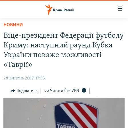
Доступність
посилання
Перейти
НОВИНИ
до
НОВИНИ
Віце-президент Федерації футболу
основного
ВОДА.КРИМ
матеріалу
Криму: наступний раунд Кубка
ВІДЕО ТА ФОТО
Перейти
України покаже можливості
до
ПОЛІТИКА
«Таврії»
основної
БЛОГИ
навігації
28 липень 2017, 17:33
Перейти
ПОГЛЯД
до
Поділитись
Читати без VPN
ІНТЕРВ'Ю
пошуку
ВСЕ ЗА ДЕНЬ
СПЕЦПРОЕКТИ
ЯК ОБІЙТИ БЛОКУВАННЯ
ДЕПОРТАЦІЯ