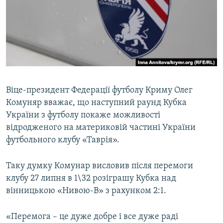
ВІДЕОУРОКИ «ELIFBE»
Русский
СВІДЧЕННЯ ОКУПАЦІЇ
Qırımtatar
УКРАЇНСЬКА ПРОБЛЕМА КРИМУ
ДОЛУЧАЙСЯ!
ІНФОГРАФІКА
Віце-президент Федерації футболу Криму Олег
Комуняр вважає, що наступний раунд Кубка
Усі сайти RFE/RL
України з футболу покаже можливості
відродженого на материковій частині України
футбольного клубу «Таврія».
Таку думку Комунар висловив після перемоги
клубу 27 липня в 1\32 розіграшу Кубка над
вінницькою «Нивою-В» з рахунком 2:1.
«Перемога – це дуже добре і все дуже раді