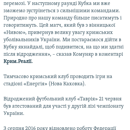
перемозі. У наступному раунді Кубка ми вже
зможемо зустрінеться з сильнішими командами.
Природно про нашу команду більше писатимуть і
говоритимуть. Цей матч, який був з вінницької
«Нивою», привернув велику увагу кримських
уболівальників України. Ми постараємося дійти в
Кубку якнайдалі, щоб подивитися, на що ми здатні
після відродження», – сказав Комуняр в коментарі
Крим.Реалії.
Тимчасово кримський клуб проводить ігри на
стадіоні «Енергія» (Нова Каховка).
Відроджений футбольний клуб «Таврія» 21 червня
був атестований для участі у другій лізі чемпіонату
України.
З серпня 2016 року відновлено роботу Федерації