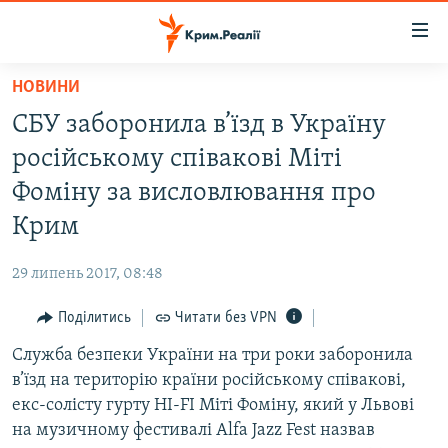
Доступність
посилання
Перейти
НОВИНИ
до
НОВИНИ
СБУ заборонила в’їзд в Україну
основного
ВОДА.КРИМ
матеріалу
російському співакові Міті
ВІДЕО ТА ФОТО
Перейти
Фоміну за висловлювання про
до
ПОЛІТИКА
Крим
основної
БЛОГИ
навігації
29 липень 2017, 08:48
Перейти
ПОГЛЯД
до
Поділитись
Читати без VPN
ІНТЕРВ'Ю
пошуку
Служба безпеки України на три роки заборонила
ВСЕ ЗА ДЕНЬ
в’їзд на територію країни російському співакові,
СПЕЦПРОЕКТИ
екс-солісту гурту HI-FI Міті Фоміну, який у Львові
на музичному фестивалі Alfa Jazz Fest назвав
ЯК ОБІЙТИ БЛОКУВАННЯ
ДЕПОРТАЦІЯ