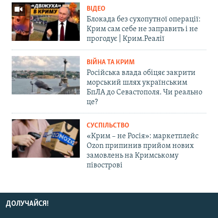
ВІДЕО
Блокада без сухопутної операції:
Крим сам себе не заправить і не
прогодує | Крим.Реалії
ВІЙНА ТА КРИМ
Російська влада обіцяє закрити
морський шлях українським
БпЛА до Севастополя. Чи реально
це?
СУСПІЛЬСТВО
«Крим – не Росія»: маркетплейс
Ozon припинив прийом нових
замовлень на Кримському
півострові
ДОЛУЧАЙСЯ!