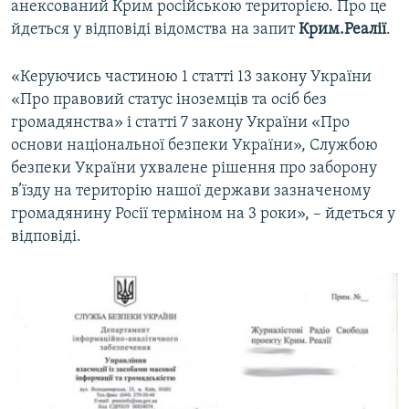
анексований Крим російською територією. Про це
ВІДЕОУРОКИ «ELIFBE»
йдеться у відповіді відомства на запит
Крим.Реалії
.
Русский
СВІДЧЕННЯ ОКУПАЦІЇ
Qırımtatar
«Керуючись частиною 1 статті 13 закону України
УКРАЇНСЬКА ПРОБЛЕМА КРИМУ
«Про правовий статус іноземців та осіб без
ДОЛУЧАЙСЯ!
ІНФОГРАФІКА
громадянства» і статті 7 закону України «Про
основи національної безпеки України», Службою
безпеки України ухвалене рішення про заборону
в’їзду на територію нашої держави зазначеному
Усі сайти RFE/RL
громадянину Росії терміном на 3 роки», – йдеться у
відповіді.