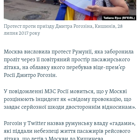
ВІДЕОУРОКИ «ELIFBE»
Русский
СВІДЧЕННЯ ОКУПАЦІЇ
Qırımtatar
Протест проти приїзду Дмитра Рогозіна, Кишинів, 28
УКРАЇНСЬКА ПРОБЛЕМА КРИМУ
липня 2017 року
ДОЛУЧАЙСЯ!
ІНФОГРАФІКА
Москва висловила протест Румунії, яка заборонила
проліт через її повітряний простір пасажирського
літака, на облавку якого перебував віце-прем’єр
Усі сайти RFE/RL
Росії Дмитро Рогозін.
У повідомленні МЗС Росії мовиться, що у Москві
розцінюють інцидент як «свідому провокацію, що
завдає серйозної шкоди двостороннім відносинам».
Рогозін у Twitter назвав румунську владу «гадами»,
які піддали небезпеці життя пасажирів рейсового
літака, що летів з Москви до Кишинева.