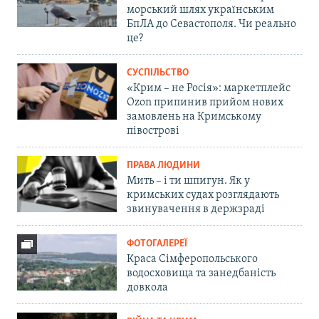
морський шлях українським
БпЛА до Севастополя. Чи реально
це?
СУСПІЛЬСТВО
«Крим – не Росія»: маркетплейс
Ozon припинив прийом нових
замовлень на Кримському
півострові
ПРАВА ЛЮДИНИ
Мить – і ти шпигун. Як у
кримських судах розглядають
звинувачення в держзраді
ФОТОГАЛЕРЕЇ
Краса Сімферопольського
водосховища та занедбаність
довкола