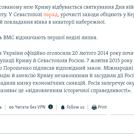
сованому нею Криму відбувається святкування Дня вій
ту. У Севастополі
парад
, урочисті заходи обіцяють у Ке
 й покладання вінка в акваторії набережної.
ь ВМС відзначають першої неділі липня.
 України офіційно оголосила 20 лютого 2014 року поч
упації Криму й Севастополя Росією. 7 жовтня 2015 рок
о Порошенко підписав відповідний закон. Міжнародні 
цію й анексію Криму незаконними й засудили дії Росі
вадили низку економічних санкцій. Росія заперечує ок
називає це «відновленням історичної справедливості».
ь
Читати без VPN
Follow us
Print