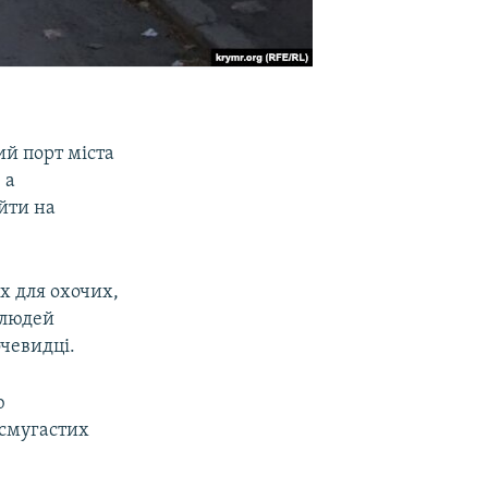
ий порт міста
 а
ійти на
х для охочих,
 людей
чевидці.
ю
 смугастих
.