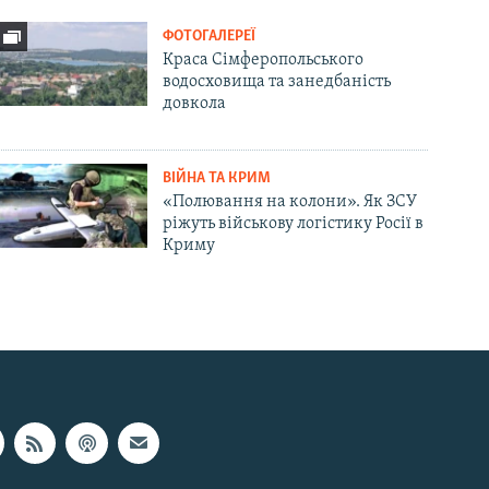
ФОТОГАЛЕРЕЇ
Краса Сімферопольського
водосховища та занедбаність
довкола
ВІЙНА ТА КРИМ
«Полювання на колони». Як ЗСУ
ріжуть військову логістику Росії в
Криму