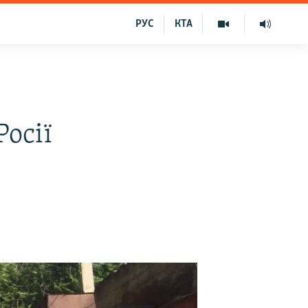
РУС
КТА
Росії