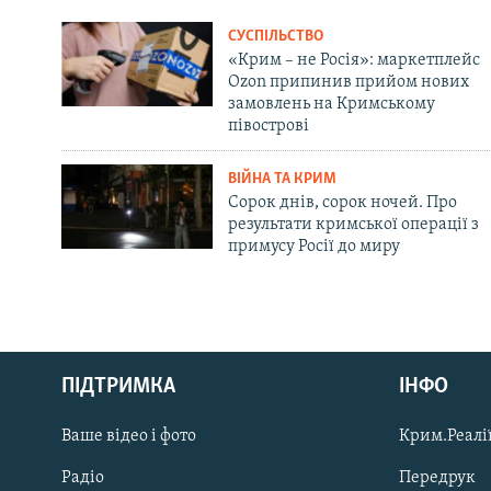
СУСПІЛЬСТВО
«Крим – не Росія»: маркетплейс
Ozon припинив прийом нових
замовлень на Кримському
півострові
ВІЙНА ТА КРИМ
Сорок днів, сорок ночей. Про
результати кримської операції з
примусу Росії до миру
Русский
ПІДТРИМКА
ІНФО
Qırımtatar
Ваше відео і фото
Крим.Реалії
ДОЛУЧАЙСЯ!
Радіо
Передрук