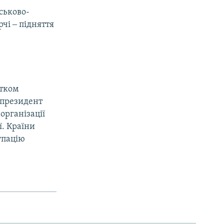
ськово-
рчі ‒ підняття
атком
у президент
організації
ї. Країни
упацію