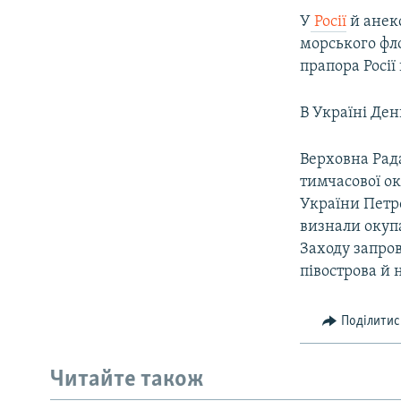
У
Росії
й анек
морського фло
прапора Росії
В Україні Ден
Верховна Рада
тимчасової ок
України Петр
визнали окупа
Заходу запро
півострова й 
Поділитис
Читайте також