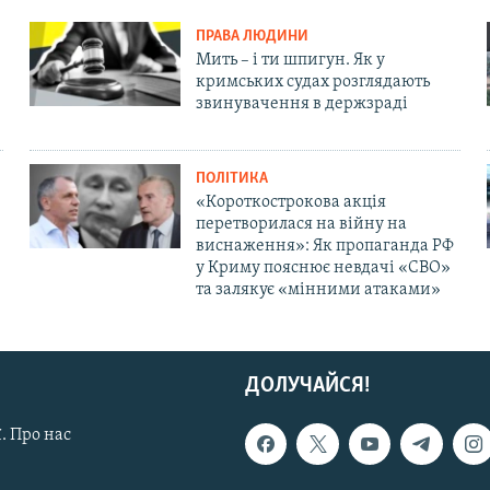
ПРАВА ЛЮДИНИ
Мить – і ти шпигун. Як у
кримських судах розглядають
звинувачення в держзраді
ПОЛІТИКА
«Короткострокова акція
перетворилася на війну на
виснаження»: Як пропаганда РФ
у Криму пояснює невдачі «СВО»
та залякує «мінними атаками»
ДОЛУЧАЙСЯ!
. Про нас