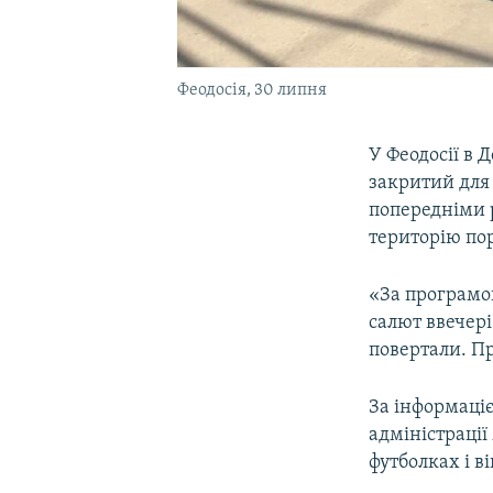
Феодосія, 30 липня
У Феодосії в 
закритий для 
попередніми р
територію пор
«За програмою
салют ввечері
повертали. Пр
За інформаці
адміністрації
футболках і 