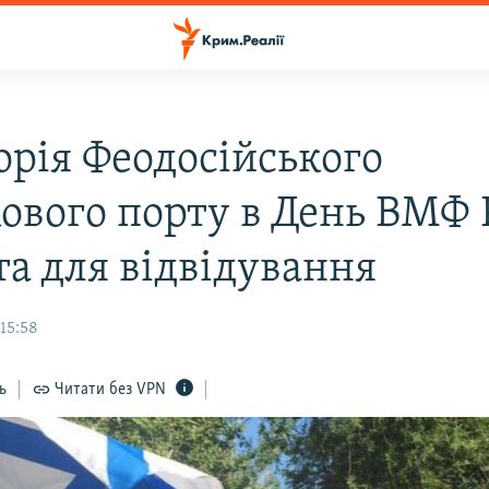
орія Феодосійського
ового порту в День ВМФ 
та для відвідування
15:58
ь
Читати без VPN