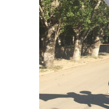
ВІДЕОУРОКИ «ELIFBE»
СВІДЧЕННЯ ОКУПАЦІЇ
УКРАЇНСЬКА ПРОБЛЕМА КРИМУ
ІНФОГРАФІКА