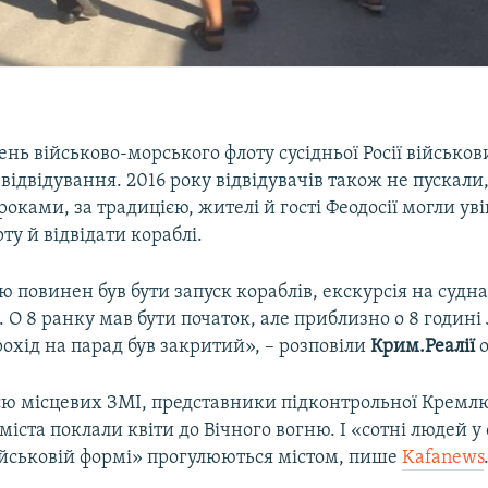
День військово-морського флоту сусідньої Росії військов
відвідування. 2016 року відвідувачів також не пускали,
оками, за традицією, жителі й гості Феодосії могли ув
ту й відвідати кораблі.
 повинен був бути запуск кораблів, екскурсія на судна
. О 8 ранку мав бути початок, але приблизно о 8 годині
охід на парад був закритий», – розповіли
Крим.Реалії
о
єю місцевих ЗМІ, представники підконтрольної Кремл
 міста поклали квіти до Вічного вогню. І «сотні людей у
військовій формі» прогулюються містом, пише
Kafanews