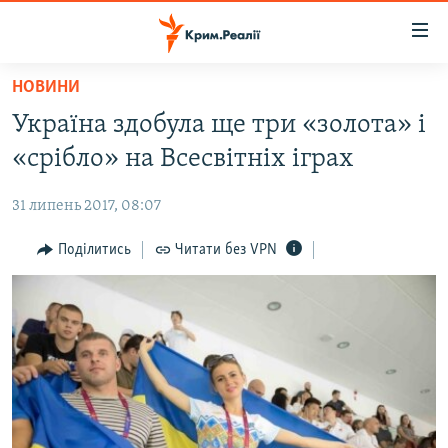
Доступність
посилання
Перейти
НОВИНИ
до
НОВИНИ
Україна здобула ще три «золота» і
основного
ВОДА.КРИМ
матеріалу
«срібло» на Всесвітніх іграх
ВІДЕО ТА ФОТО
Перейти
до
31 липень 2017, 08:07
ПОЛІТИКА
основної
БЛОГИ
Поділитись
Читати без VPN
навігації
Перейти
ПОГЛЯД
до
ІНТЕРВ'Ю
пошуку
ВСЕ ЗА ДЕНЬ
СПЕЦПРОЕКТИ
ЯК ОБІЙТИ БЛОКУВАННЯ
ДЕПОРТАЦІЯ