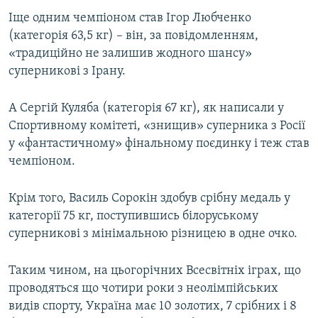
Іще одним чемпіоном став Ігор Любченко
(категорія 63,5 кг) – він, за повідомленням,
«традиційно не залишив жодного шансу»
суперникові з Ірану.
А Сергій Куляба (категорія 67 кг), як написали у
Спортивному комітеті, «знищив» суперника з Росії
у «фантастичному» фінальному поєдинку і теж став
чемпіоном.
Крім того, Василь Сорокін здобув срібну медаль у
категорії 75 кг, поступившись білоруському
суперникові з мінімальною різницею в одне очко.
Таким чином, на цьогорічних Всесвітніх іграх, що
проводяться що чотири роки з неолімпійських
видів спорту, Україна має 10 золотих, 7 срібних і 8