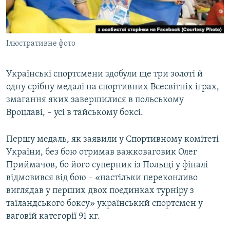
ВІДЕОУРОКИ «ELIFBE»
Русский
СВІДЧЕННЯ ОКУПАЦІЇ
Qırımtatar
Ілюстративне фото
УКРАЇНСЬКА ПРОБЛЕМА КРИМУ
ДОЛУЧАЙСЯ!
ІНФОГРАФІКА
Українські спортсмени здобули ще три золоті й
одну срібну медалі на спортивних Всесвітніх іграх,
змагання яких завершилися в польському
Усі сайти RFE/RL
Вроцлаві, – усі в тайському боксі.
Першу медаль, як заявили у Спортивному комітеті
України, без бою отримав важковаговик Олег
Приймачов, бо його суперник із Польщі у фіналі
відмовився від бою – «настільки переконливо
виглядав у перших двох поєдинках турніру з
таїландського боксу» український спортсмен у
ваговій категорії 91 кг.