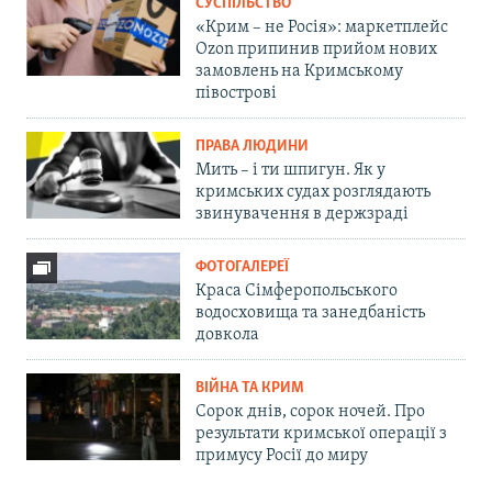
СУСПІЛЬСТВО
«Крим – не Росія»: маркетплейс
Ozon припинив прийом нових
замовлень на Кримському
півострові
ПРАВА ЛЮДИНИ
Мить – і ти шпигун. Як у
кримських судах розглядають
звинувачення в держзраді
ФОТОГАЛЕРЕЇ
Краса Сімферопольського
водосховища та занедбаність
довкола
ВІЙНА ТА КРИМ
Сорок днів, сорок ночей. Про
результати кримської операції з
примусу Росії до миру