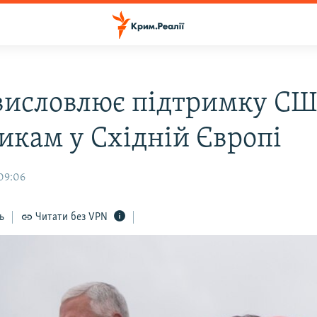
висловлює підтримку С
икам у Східній Європі
 09:06
ь
Читати без VPN