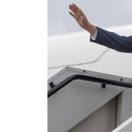
ВІДЕОУРОКИ «ELIFBE»
СВІДЧЕННЯ ОКУПАЦІЇ
УКРАЇНСЬКА ПРОБЛЕМА КРИМУ
ІНФОГРАФІКА