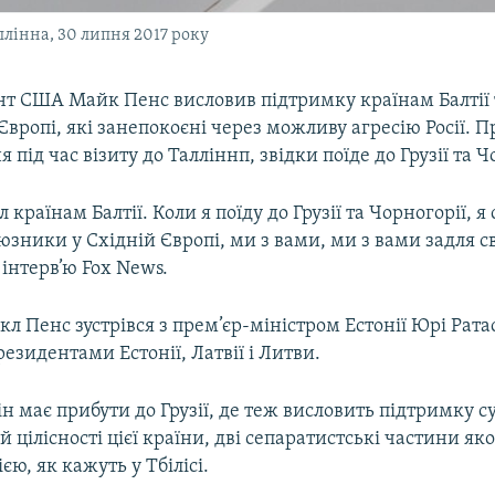
лінна, 30 липня 2017 року
нт США Майк Пенс висловив підтримку країнам Балтії
вропі, які занепокоєні через можливу агресію Росії. Пр
 під час візиту до Талліннп, звідки поїде до Грузії та Ч
 країнам Балтії. Коли я поїду до Грузії та Чорногорії, я
юзники у Східній Європі, ми з вами, ми з вами задля с
 інтерв’ю Fox News.
л Пенс зустрівся з прем’єр-міністром Естонії Юрі Рата
резидентами Естонії, Латвії і Литви.
ін має прибути до Грузії, де теж висловить підтримку су
й цілісності цієї країни, дві сепаратистські частини як
єю, як кажуть у Тбілісі.