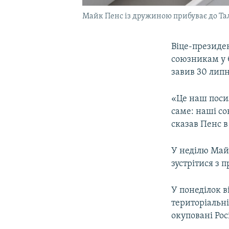
Майк Пенс із дружиною прибуває до Тал
Віце-президе
союзникам у Є
завив 30 липня
«Це наш посил
саме: наші со
сказав Пенс в
У неділю Майк
зустрітися з п
У понеділок в
територіальні
окуповані Росі