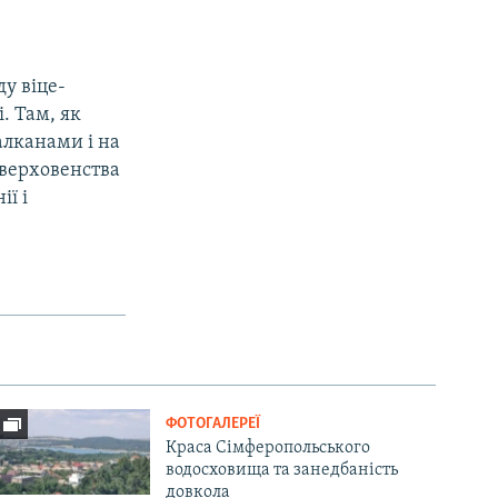
ду віце-
. Там, як
алканами і на
 верховенства
ії і
ФОТОГАЛЕРЕЇ
Краса Сімферопольського
водосховища та занедбаність
довкола