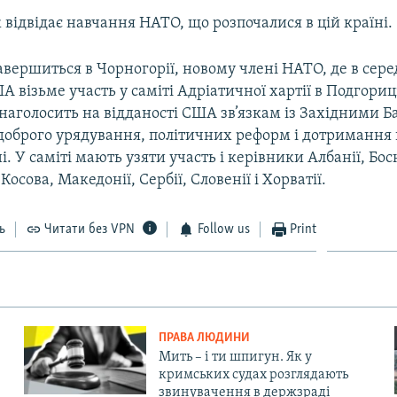
 відвідає навчання НАТО, що розпочалися в цій країні.
авершиться в Чорногорії, новому члені НАТО, де в сере
 візьме участь у саміті Адріатичної хартії в Подгориці
 наголосить на відданості США зв’язкам із Західними Б
 доброго урядування, політичних реформ і дотримання
і. У саміті мають узяти участь і керівники Албанії, Босн
осова, Македонії, Сербії, Словенії і Хорватії.
ь
Читати без VPN
Follow us
Print
ПРАВА ЛЮДИНИ
Мить – і ти шпигун. Як у
кримських судах розглядають
звинувачення в держзраді