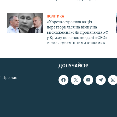
ПОЛІТИКА
«Короткострокова акція
перетворилася на війну на
виснаження»: Як пропаганда РФ
у Криму пояснює невдачі «СВО»
та залякує «мінними атаками»
ДОЛУЧАЙСЯ!
. Про нас