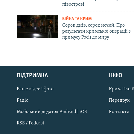
півострові
ВІЙНА ТА КРИМ
Сорок днів, сорок ночей. Про
результати кримської операції з
примусу Росії до миру
Русский
ПІДТРИМКА
ІНФО
Qırımtatar
Ваше відео і фото
Крим.Реалії
ДОЛУЧАЙСЯ!
Радіо
Передрук
Мобільний додаток Android | iOS
Контакти
RSS / Podcast
Усі сайти RFE/RL