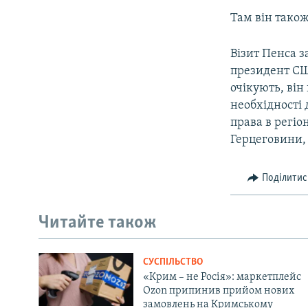
Там він також
Візит Пенса з
президент США
очікують, він
необхідності
права в регіон
Герцеговини, К
Поділитис
Читайте також
СУСПІЛЬСТВО
«Крим – не Росія»: маркетплейс
Ozon припинив прийом нових
замовлень на Кримському