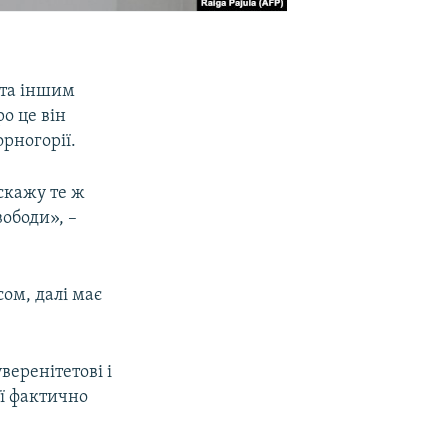
 та іншим
о це він
орногорії.
 скажу те ж
вободи», –
сом, далі має
веренітетові і
ої фактично