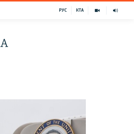
РУС
КТА
ША