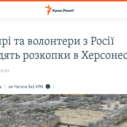
і та волонтери з Росії
дять розкопки в Херсонес
10:07
ь
Читати без VPN