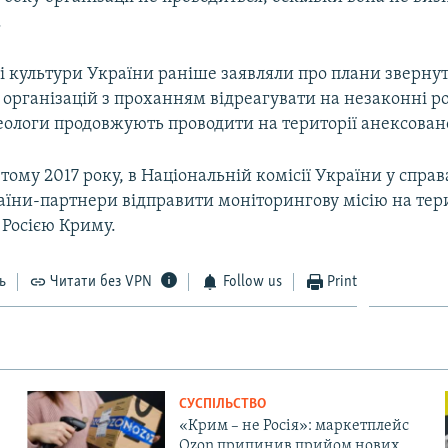
.
і культури України раніше заявляли про плани зверну
організацій з проханням відреагувати на незаконні ро
хеологи продовжують проводити на території анексован
ютому 2017 року, в Національній комісії України у сп
аїни-партнери відправити моніторингову місію на тер
 Росією Криму.
ь
Читати без VPN
Follow us
Print
СУСПІЛЬСТВО
«Крим – не Росія»: маркетплейс
Ozon припинив прийом нових