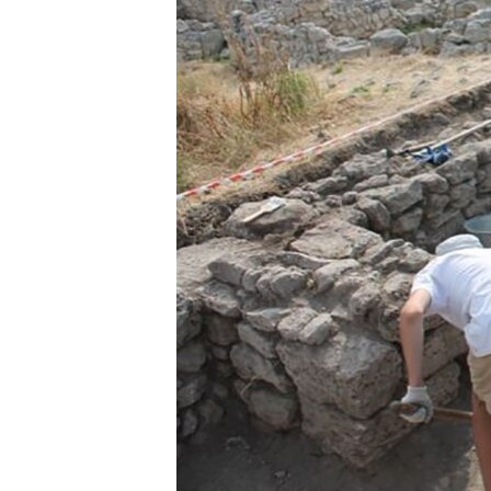
ВІДЕОУРОКИ «ELIFBE»
СВІДЧЕННЯ ОКУПАЦІЇ
УКРАЇНСЬКА ПРОБЛЕМА КРИМУ
ІНФОГРАФІКА