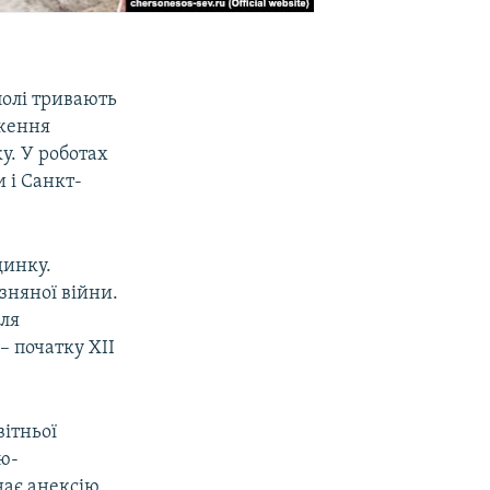
полі тривають
вження
у. У роботах
 і Санкт-
динку.
зняної війни.
вля
– початку XII
вітньої
ю-
нає анексію