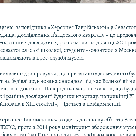
 музею-заповідника «Херсонес Таврійський» у Севасто
одища. Дослідження п'ятдесятого кварталу – це продо
ологічних досліджень, розпочатих на ділянці 2001 рок
 севастопольські школярі, студенти-волонтери з Москви
повідомляють в прес-службі музею.
виявлено два провулки, що прилягають до великого бу
ина будівлі зруйнована снарядом під час Великої вітчи
ешти задовільне. Попередньо можна сказати, що буді
к і раніше досліджені будинки кварталу, наприкінці XI 
уйнована в XIII столітті», – ідеться в повідомленні.
ерсонес Таврійський» входить до списку об'єктів Всес
СКО, проте з 2014 року моніторинг збереження музе
 боку організації не проводиться, оскільки вона не виз