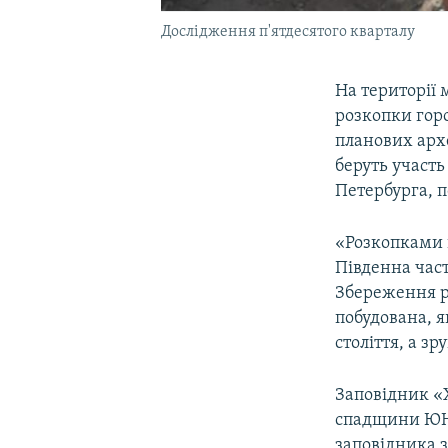
Дослідження п'ятдесятого кварталу
На території
розкопки гор
планових архе
беруть участь
Петербурга, 
«Розкопками 
Південна част
Збереження р
побудована, я
століття, а зр
Заповідник «Х
спадщини ЮНЕ
заповідника з