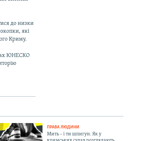
тися до низки
зкопки, які
ого Криму.
равах ЮНЕСКО
иторію
ПРАВА ЛЮДИНИ
Мить – і ти шпигун. Як у
кримських судах розглядають