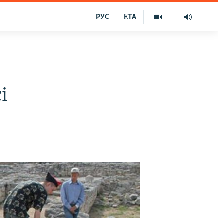
РУС
КТА
і