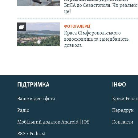
БпЛА до Севастополя. Чи реально
це?
ФОТОГАЛЕРЕЇ
Краса Сімферопольського
водосховища та занедбаність
довкола
Русский
ПІДТРИМКА
ІНФО
Qırımtatar
Ваше відео і фото
Крим.Реалії
ДОЛУЧАЙСЯ!
Радіо
Передрук
Мобільний додаток Android | iOS
Контакти
RSS / Podcast