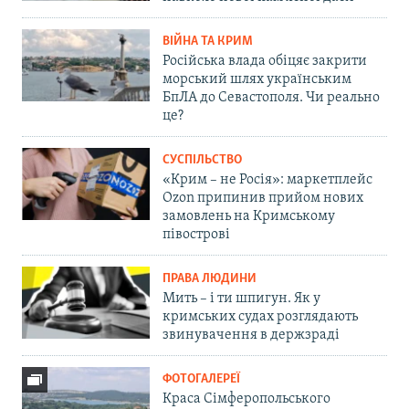
ВІЙНА ТА КРИМ
Російська влада обіцяє закрити
морський шлях українським
БпЛА до Севастополя. Чи реально
це?
СУСПІЛЬСТВО
«Крим – не Росія»: маркетплейс
Ozon припинив прийом нових
замовлень на Кримському
півострові
ПРАВА ЛЮДИНИ
Мить – і ти шпигун. Як у
кримських судах розглядають
звинувачення в держзраді
ФОТОГАЛЕРЕЇ
Краса Сімферопольського