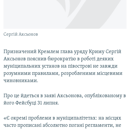
ВІДЕОУРОКИ «ELIFBE»
Русский
СВІДЧЕННЯ ОКУПАЦІЇ
Qırımtatar
УКРАЇНСЬКА ПРОБЛЕМА КРИМУ
Сергій Аксьонов
ДОЛУЧАЙСЯ!
ІНФОГРАФІКА
Призначений Кремлем глава уряду Криму Сергій
Аксьонов пояснив бюрократію в роботі деяких
Усі сайти RFE/RL
муніципальних установ на півострові не завжди
розумними правилами, розробленими місцевими
чиновниками.
Про це йдеться в заяві Аксьонова, опублікованому в
його Фейсбуці 31 липня.
«Є окремі проблеми в муніципалітетах: на місцях
часто прописані абсолютно погані регламенти, не