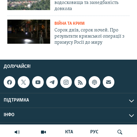
водосховища та занедбаність
довкола
ВІЙНА ТА КРИМ
Сорок днів, сорок ночей. Про
результати кримської операції з
примусу Росії до миру
ДОЛУЧАЙСЯ!
ПІДТРИМКА
ІНФО
© Крим.Реалії, 2026 | Усі права застережено.
КТА
РУС