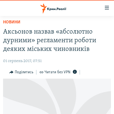
Доступність
посилання
Перейти
НОВИНИ
до
НОВИНИ
Аксьонов назвав «абсолютно
основного
ВОДА.КРИМ
матеріалу
дурними» регламенти роботи
ВІДЕО ТА ФОТО
Перейти
деяких міських чиновників
до
ПОЛІТИКА
основної
01 серпень 2017, 07:51
БЛОГИ
навігації
Перейти
Поділитись
Читати без VPN
ПОГЛЯД
до
ІНТЕРВ'Ю
пошуку
ВСЕ ЗА ДЕНЬ
СПЕЦПРОЕКТИ
ЯК ОБІЙТИ БЛОКУВАННЯ
ДЕПОРТАЦІЯ