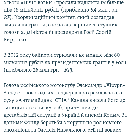
Усього «Нічні вовки» просили виділити їм більше
ніж 15 мільйонів рублів (приблизно 6,4 млн грн –
КР
). Координаційний комітет, який розглядав
заявки на гранти, очолював перший заступник
голови адміністрації президента Росії Сергій
Кирієнко.
З 2012 року байкери отримали не менше ніж 60
мільйонів рублів як президентських грантів у Росії
(приблизно 25 млн грн –
КР
).
Голова російського мотоклубу Олександр «Хірург»
Залдостанов є одним із лідерів прокремлівського
руху «Антимайдан». США і Канада внесли його до
санкційного списку осіб, причетних до
дестабілізації ситуації в Україні й анексії Криму. За
даними Фонду боротьби з корупцією російського
опозиціонера Олексія Навального, «Нічні вовки»