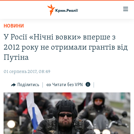
Доступність
посилання
Перейти
НОВИНИ
до
НОВИНИ
У Росії «Нічні вовки» вперше з
основного
ВОДА.КРИМ
матеріалу
2012 року не отримали грантів від
ВІДЕО ТА ФОТО
Перейти
Путіна
до
ПОЛІТИКА
основної
01 серпень 2017, 08:49
БЛОГИ
навігації
Перейти
Поділитись
Читати без VPN
ПОГЛЯД
до
ІНТЕРВ'Ю
пошуку
ВСЕ ЗА ДЕНЬ
СПЕЦПРОЕКТИ
ЯК ОБІЙТИ БЛОКУВАННЯ
ДЕПОРТАЦІЯ