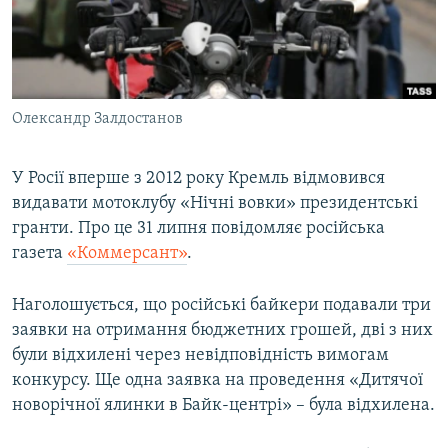
ВІДЕОУРОКИ «ELIFBE»
Русский
СВІДЧЕННЯ ОКУПАЦІЇ
Qırımtatar
УКРАЇНСЬКА ПРОБЛЕМА КРИМУ
Олександр Залдостанов
ДОЛУЧАЙСЯ!
ІНФОГРАФІКА
У Росії вперше з 2012 року Кремль відмовився
видавати мотоклубу «Нічні вовки» президентські
Усі сайти RFE/RL
гранти. Про це 31 липня повідомляє російська
газета
«Коммерсант»
.
Наголошується, що російські байкери подавали три
заявки на отримання бюджетних грошей, дві з них
були відхилені через невідповідність вимогам
конкурсу. Ще одна заявка на проведення «Дитячої
новорічної ялинки в Байк-центрі» – була відхилена.