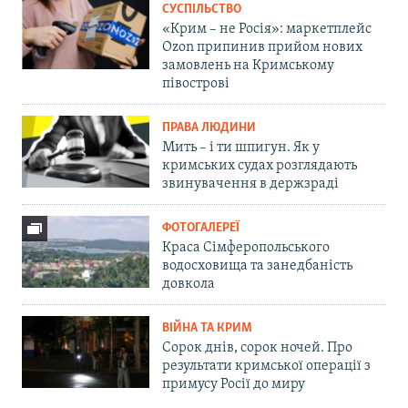
СУСПІЛЬСТВО
«Крим – не Росія»: маркетплейс
Ozon припинив прийом нових
замовлень на Кримському
півострові
ПРАВА ЛЮДИНИ
Мить – і ти шпигун. Як у
кримських судах розглядають
звинувачення в держзраді
ФОТОГАЛЕРЕЇ
Краса Сімферопольського
водосховища та занедбаність
довкола
ВІЙНА ТА КРИМ
Сорок днів, сорок ночей. Про
результати кримської операції з
примусу Росії до миру