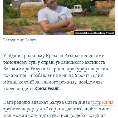
ВІДЕОУРОКИ «ELIFBE»
Русский
СВІДЧЕННЯ ОКУПАЦІЇ
Qırımtatar
УКРАЇНСЬКА ПРОБЛЕМА КРИМУ
ДОЛУЧАЙСЯ!
ІНФОГРАФІКА
Володимир Балух
У підконтрольному Кремлю Роздольненському
Усі сайти RFE/RL
районному суді у справі українського активіста
Володимира Балуха 1 серпня, прокурор попросив
покарання – позбавлення волі на 5 років і один
місяць колонії загального режиму, повідомляє
кореспондент
Крим.Реалії
.
Напередодні адвокат Балуха Ольга Дінзе
попросила
зробити перерву до 7 серпня для того, щоб захист
мав можливість підготуватися до дебатів, однак