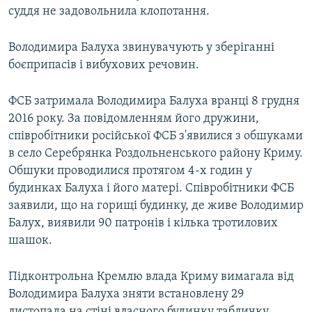
суддя не задовольнила клопотання.
Володимира Балуха звинувачують у зберіганні
боєприпасів і вибухових речовин.
ФСБ затримала Володимира Балуха вранці 8 грудня
2016 року. За повідомленням його дружини,
співробітники російської ФСБ з'явилися з обшуками
в село Серебрянка Роздольненського району Криму.
Обшуки проводилися протягом 4-х годин у
будинках Балуха і його матері. Співробітники ФСБ
заявили, що на горищі будинку, де живе Володимир
Балух, виявили 90 патронів і кілька тротилових
шашок.
Підконтрольна Кремлю влада Криму вимагала від
Володимира Балуха зняти встановлену 29
листопада на стіні власного будинку табличку