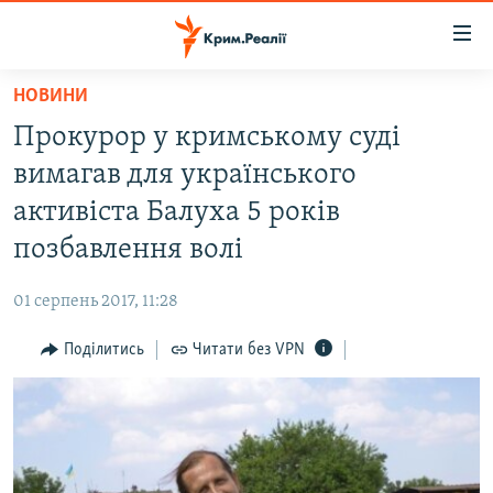
Доступність
посилання
Перейти
НОВИНИ
до
НОВИНИ
Прокурор у кримському суді
основного
ВОДА.КРИМ
матеріалу
вимагав для українського
ВІДЕО ТА ФОТО
Перейти
активіста Балуха 5 років
до
ПОЛІТИКА
позбавлення волі
основної
БЛОГИ
навігації
01 серпень 2017, 11:28
Перейти
ПОГЛЯД
до
Поділитись
Читати без VPN
ІНТЕРВ'Ю
пошуку
ВСЕ ЗА ДЕНЬ
СПЕЦПРОЕКТИ
ЯК ОБІЙТИ БЛОКУВАННЯ
ДЕПОРТАЦІЯ