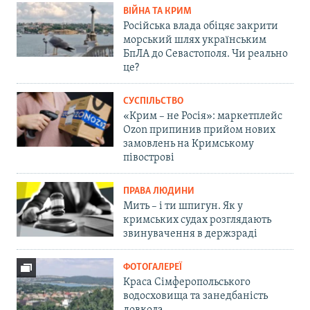
ВІЙНА ТА КРИМ
Російська влада обіцяє закрити
морський шлях українським
БпЛА до Севастополя. Чи реально
це?
СУСПІЛЬСТВО
«Крим – не Росія»: маркетплейс
Ozon припинив прийом нових
замовлень на Кримському
півострові
ПРАВА ЛЮДИНИ
Мить – і ти шпигун. Як у
кримських судах розглядають
звинувачення в держзраді
ФОТОГАЛЕРЕЇ
Краса Сімферопольського
водосховища та занедбаність