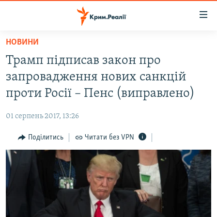
Доступність
посилання
Перейти
НОВИНИ
до
НОВИНИ
Трамп підписав закон про
основного
ВОДА.КРИМ
матеріалу
запровадження нових санкцій
ВІДЕО ТА ФОТО
Перейти
проти Росії – Пенс (виправлено)
до
ПОЛІТИКА
основної
01 серпень 2017, 13:26
БЛОГИ
навігації
Перейти
Поділитись
Читати без VPN
ПОГЛЯД
до
ІНТЕРВ'Ю
пошуку
ВСЕ ЗА ДЕНЬ
СПЕЦПРОЕКТИ
ЯК ОБІЙТИ БЛОКУВАННЯ
ДЕПОРТАЦІЯ