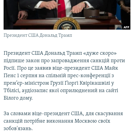
ВІДЕОУРОКИ «ELIFBE»
Русский
СВІДЧЕННЯ ОКУПАЦІЇ
Qırımtatar
УКРАЇНСЬКА ПРОБЛЕМА КРИМУ
Президент США Дональд Трамп
ДОЛУЧАЙСЯ!
ІНФОГРАФІКА
Президент США Дональд Трамп «дуже скоро»
підпише закон про запровадження санкцій проти
Усі сайти RFE/RL
Росії. Про це заявив віце-президент США Майк
Пенс 1 серпня на спільній прес-конференції з
прем’єр-міністром Грузії Ґіорґі Квірікашвілі у
Тбілісі, аудіозапис якої оприлюднений на сайті
Білого дому.
За словами віце-президент США, для скасування
санкцій потрібне виконання Москвою своїх
зобов'язань.