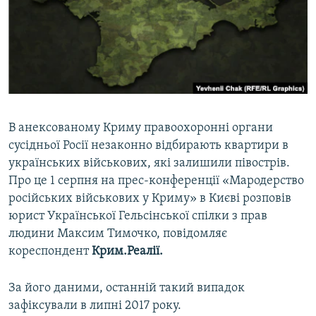
ВІДЕОУРОКИ «ELIFBE»
Русский
СВІДЧЕННЯ ОКУПАЦІЇ
Qırımtatar
УКРАЇНСЬКА ПРОБЛЕМА КРИМУ
ДОЛУЧАЙСЯ!
ІНФОГРАФІКА
В анексованому Криму правоохоронні органи
сусідньої Росії незаконно відбирають квартири в
Усі сайти RFE/RL
українських військових, які залишили півострів.
Про це 1 серпня на прес-конференції «Мародерство
російських військових у Криму» в Києві розповів
юрист Української Гельсінської спілки з прав
людини Максим Тимочко, повідомляє
кореспондент
Крим.Реалії.
За його даними, останній такий випадок
зафіксували в липні 2017 року.