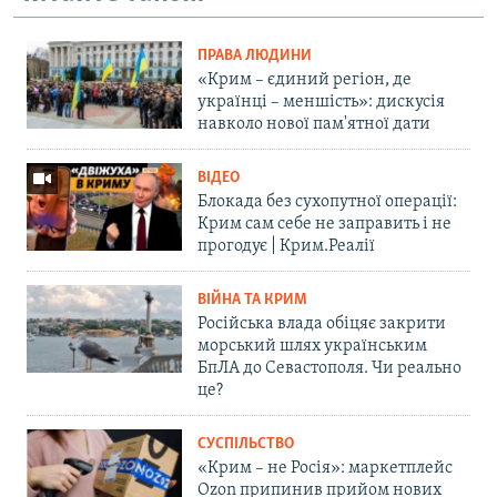
ПРАВА ЛЮДИНИ
«Крим – єдиний регіон, де
українці – меншість»: дискусія
навколо нової пам'ятної дати
ВІДЕО
Блокада без сухопутної операції:
Крим сам себе не заправить і не
прогодує | Крим.Реалії
ВІЙНА ТА КРИМ
Російська влада обіцяє закрити
морський шлях українським
БпЛА до Севастополя. Чи реально
це?
СУСПІЛЬСТВО
«Крим – не Росія»: маркетплейс
Ozon припинив прийом нових