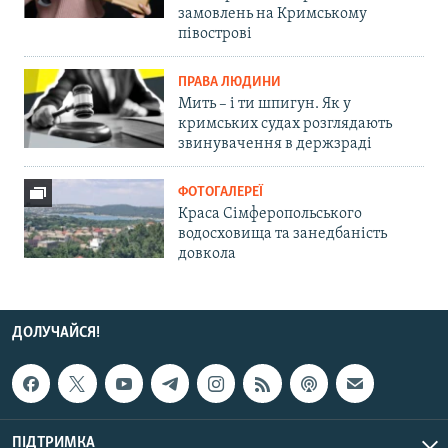
замовлень на Кримському
півострові
ПРАВА ЛЮДИНИ
Мить – і ти шпигун. Як у
кримських судах розглядають
звинувачення в держзраді
ФОТОГАЛЕРЕЇ
Краса Сімферопольського
водосховища та занедбаність
довкола
ДОЛУЧАЙСЯ!
ПІДТРИМКА