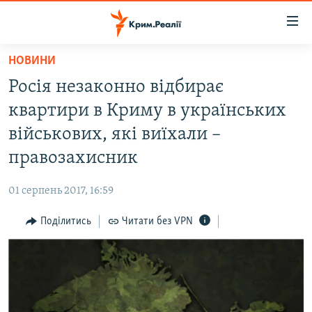
Доступність
посилання
Перейти
НОВИНИ
до
НОВИНИ
Росія незаконно відбирає
основного
ВОДА.КРИМ
матеріалу
квартири в Криму в українських
ВІДЕО ТА ФОТО
Перейти
військових, які виїхали –
до
ПОЛІТИКА
правозахисник
основної
БЛОГИ
навігації
01 серпень 2017, 16:59
Перейти
ПОГЛЯД
до
Поділитись
Читати без VPN
ІНТЕРВ'Ю
пошуку
ВСЕ ЗА ДЕНЬ
СПЕЦПРОЕКТИ
ЯК ОБІЙТИ БЛОКУВАННЯ
ДЕПОРТАЦІЯ