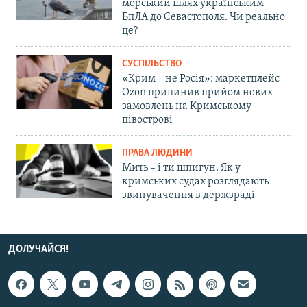
морський шлях українським
БпЛА до Севастополя. Чи реально
це?
СУСПІЛЬСТВО
«Крим – не Росія»: маркетплейс
Ozon припинив прийом нових
замовлень на Кримському
півострові
ПРАВА ЛЮДИНИ
Мить – і ти шпигун. Як у
кримських судах розглядають
звинувачення в держзраді
ДОЛУЧАЙСЯ!