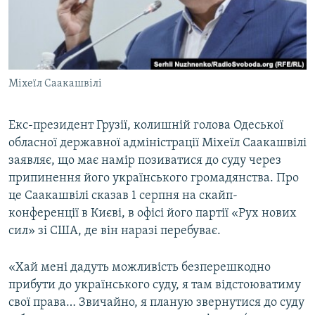
ВІДЕОУРОКИ «ELIFBE»
Русский
СВІДЧЕННЯ ОКУПАЦІЇ
Qırımtatar
УКРАЇНСЬКА ПРОБЛЕМА КРИМУ
Міхеїл Саакашвілі
ДОЛУЧАЙСЯ!
ІНФОГРАФІКА
Екс-президент Грузії, колишній голова Одеської
обласної державної адміністрації Міхеїл Саакашвілі
Усі сайти RFE/RL
заявляє, що має намір позиватися до суду через
припинення його українського громадянства. Про
це Саакашвілі сказав 1 серпня на скайп-
конференції в Києві, в офісі його партії «Рух нових
сил» зі США, де він наразі перебуває.
«Хай мені дадуть можливість безперешкодно
прибути до українського суду, я там відстоюватиму
свої права… Звичайно, я планую звернутися до суду