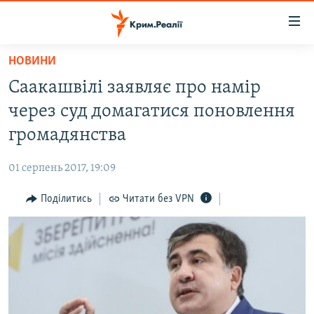
Доступність
посилання
Перейти
НОВИНИ
до
НОВИНИ
Саакашвілі заявляє про намір
основного
ВОДА.КРИМ
матеріалу
через суд домагатися поновлення
ВІДЕО ТА ФОТО
Перейти
громадянства
до
ПОЛІТИКА
основної
01 серпень 2017, 19:09
БЛОГИ
навігації
Перейти
Поділитись
Читати без VPN
ПОГЛЯД
до
ІНТЕРВ'Ю
пошуку
ВСЕ ЗА ДЕНЬ
СПЕЦПРОЕКТИ
ЯК ОБІЙТИ БЛОКУВАННЯ
ДЕПОРТАЦІЯ