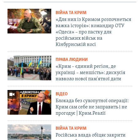
ВІЙНА ТА КРИМ
«Для них із Кримом розпочнеться
важка історія»: командир ОТУ
«Одеса» – про пастку для
російських військ на
Кінбурнській косі
ПРАВА ЛЮДИНИ
«Крим – єдиний регіон, де
українці – меншість»: дискусія
навколо нової пам'ятної дати
ВІДЕО
Блокада без сухопутної операції:
Крим сам себе не заправить і не
прогодує | Крим.Реалії
ВІЙНА ТА КРИМ
Російська влада обіцяє закрити