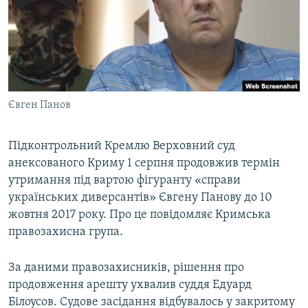
ВІДЕОУРОКИ «ELIFBE»
Русский
СВІДЧЕННЯ ОКУПАЦІЇ
Qırımtatar
УКРАЇНСЬКА ПРОБЛЕМА КРИМУ
ДОЛУЧАЙСЯ!
ІНФОГРАФІКА
Євген Панов
Підконтрольний Кремлю Верховний суд
Усі сайти RFE/RL
анексованого Криму 1 серпня продовжив термін
утримання під вартою фігуранту «справи
українських диверсантів» Євгену Панову до 10
жовтня 2017 року. Про це повідомляє Кримська
правозахисна група.
За даними правозахисників, рішення про
продовження арешту ухвалив суддя Едуард
Білоусов. Судове засідання відбувалось у закритому