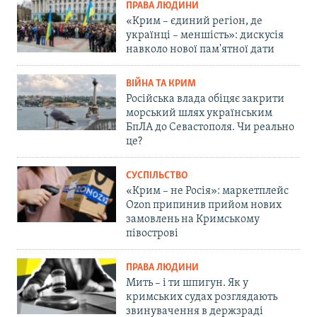
ПРАВА ЛЮДИНИ
«Крим – єдиний регіон, де
українці – меншість»: дискусія
навколо нової пам'ятної дати
ВІЙНА ТА КРИМ
Російська влада обіцяє закрити
морський шлях українським
БпЛА до Севастополя. Чи реально
це?
СУСПІЛЬСТВО
«Крим – не Росія»: маркетплейс
Ozon припинив прийом нових
замовлень на Кримському
півострові
ПРАВА ЛЮДИНИ
Мить – і ти шпигун. Як у
кримських судах розглядають
звинувачення в держзраді