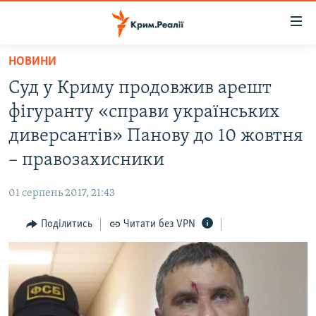
Доступність
посилання
Перейти
НОВИНИ
до
НОВИНИ
Суд у Криму продовжив арешт
основного
ВОДА.КРИМ
матеріалу
фігуранту «справи українських
ВІДЕО ТА ФОТО
Перейти
диверсантів» Панову до 10 жовтня
до
ПОЛІТИКА
– правозахисники
основної
БЛОГИ
навігації
01 серпень 2017, 21:43
Перейти
ПОГЛЯД
до
Поділитись
Читати без VPN
ІНТЕРВ'Ю
пошуку
ВСЕ ЗА ДЕНЬ
СПЕЦПРОЕКТИ
ЯК ОБІЙТИ БЛОКУВАННЯ
ДЕПОРТАЦІЯ